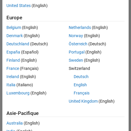
offre
United States
(English)
d'emploi
disponible
Europe
correspondant
à vos
Belgium
(English)
Netherlands
(English)
critères
Denmark
(English)
Norway
(English)
de
recherche.
Deutschland
(Deutsch)
Österreich
(Deutsch)
Vous
España
(Español)
Portugal
(English)
pouvez
Finland
(English)
Sweden
(English)
élargir
France
(Français)
Switzerland
votre
recherche
Ireland
(English)
Deutsch
ou
Italia
(Italiano)
English
afficher
Luxembourg
(English)
Français
l’ensemble
des
United Kingdom
(English)
offres
Asie-Pacifique
d'emploi
.
Si
Australia
(English)
malgré