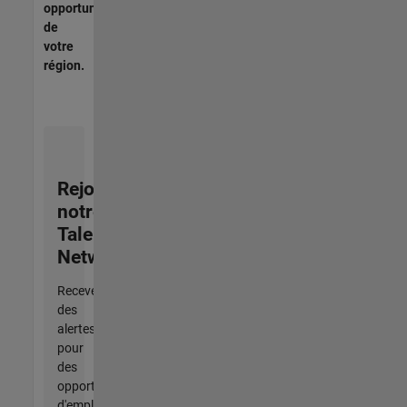
opportunités
de
votre
région.
Rejoignez
notre
Talent
Network
Recevez
des
alertes
pour
des
opportunités
d'emploi