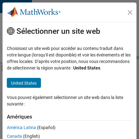
Passer au contenu
Votre
carrière
Sélectionner un site web
chez
MathWorks
Choisissez un site web pour accéder au contenu traduit dans
votre langue (lorsqu'il est disponible) et voir les événements et les
Accueil
Explorer nos opportunités
Adresses de nos bureaux
Étudi
offres locales. D’après votre position, nous vous recommandons
Activer/désactiver l'affichage du menu d
de sélectionner la région suivante :
United States
.
Contenu principal
FILTRER PAR
United States
Stages
+
4
Technologies de l’information
Vous pouvez également sélectionner un site web dans la liste
suivante :
Ventes pour l'éducation
Ventes internes
Amériques
Services marketing
Actuellement,
América Latina
(Español)
il n’y a
Canada
(English)
aucune