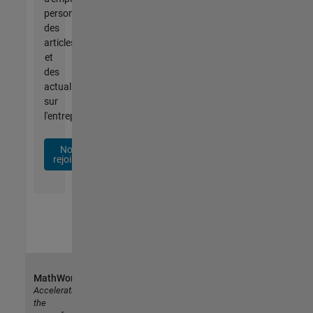
personnalisées,
des
articles
et
des
actualités
sur
l'entreprise.
Nous
rejoindre
MathWorks
Accelerating
the