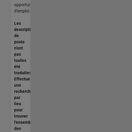
opportunités
d'emploi.
Les
descriptions
de
poste
n’ont
pas
toutes
été
traduites.
Effectuez
une
recherche
par
lieu
pour
trouver
l’ensemble
des