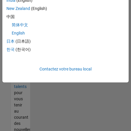
India
(English)
tout
vous
New Zealand
(English)
ne
中国
trouvez
简体中文
pas
d'offre
English
qui
日本
(日本語)
corresponde
한국
(한국어)
à vos
qualifications,
rejoignez
notre
Contactez votre bureau local
réseau
de
talents
pour
vous
tenir
au
courant
des
nouvelles