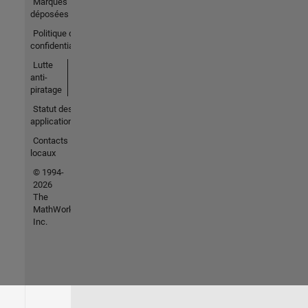
Marques
déposées
Politique de
confidentialité
Lutte
anti-
piratage
Statut des
applications
Contacts
locaux
© 1994-
2026
The
MathWorks,
Inc.