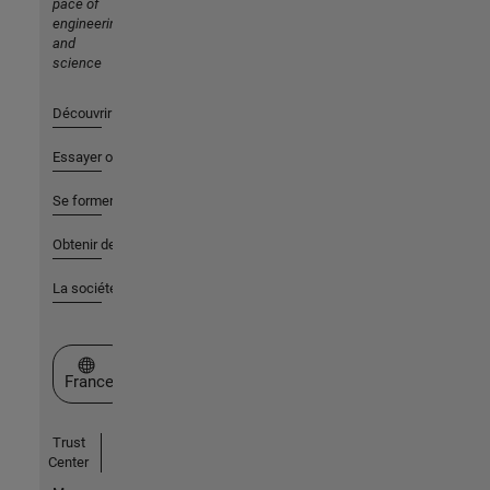
pace of
engineering
and
science
Découvrir les produits
Essayer ou acheter
Se former
Obtenir de l'aide
La société
Sélectionner un site web
France
Trust
Center