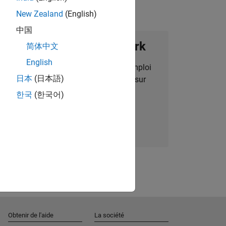
New Zealand
(English)
中国
ignez notre Talent Network
简体中文
English
des alertes pour des opportunités d'emploi
日本
(日本語)
alisées, des articles et des actualités sur
l'entreprise.
한국
(한국어)
Nous rejoindre
Obtenir de l'aide
La société