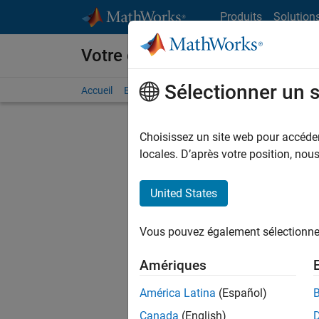
Passer au contenu
Produits
Solution
Votre carrière chez MathWorks
Sélectionner un 
Accueil
Explorer nos opportunités
Adresses de no
Choisissez un site web pour accéder 
FIL
locales. D’après votre position, no
United States
Actuell
Vous pou
Vous pouvez également sélectionner 
d'offre q
opportun
Amériques
Les desc
América Latina
(Español)
opportun
Canada
(English)