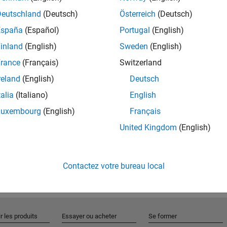
Deutschland
(Deutsch)
Österreich
(Deutsch)
España
(Español)
Portugal
(English)
Rejo
inland
(English)
Sweden
(English)
rance
(Français)
Switzerland
Recevez 
reland
(English)
Deutsch
personn
talia
(Italiano)
English
Luxembourg
(English)
Français
United Kingdom
(English)
Contactez votre bureau local
r les produits
Essayer ou acheter
Se former