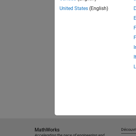
United States
(English)
F
F
I
I
MathWorks
Découvri
Accelerating the pace of engineering and