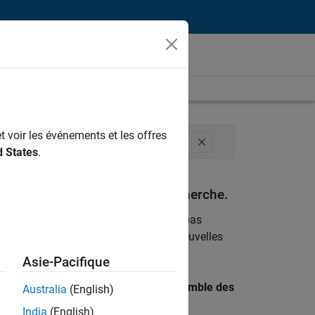
t voir les événements et les offres
n
Juridique
Services administratifs
d States
.
espondant à vos critères de recherche.
emploi
. Si malgré tout vous ne trouvez pas
ents
pour vous tenir au courant des nouvelles
Asie-Pacifique
 recherche par lieu pour trouver l’ensemble des
Australia
(English)
India
(English)