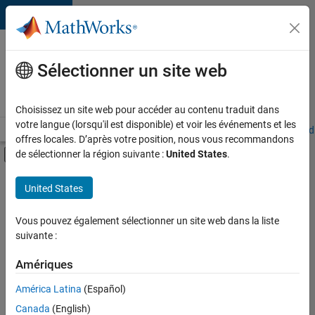
Passer au contenu
Votre
carrière
Sélectionner un site web
chez
MathWorks
Choisissez un site web pour accéder au contenu traduit dans
votre langue (lorsqu'il est disponible) et voir les événements et les
Accueil
Explorer nos opportunités
Adresses de nos bureaux
Étudi
offres locales. D’après votre position, nous vous recommandons
Activer/désactiver l'affichage du menu d
de sélectionner la région suivante :
United States
.
Contenu principal
FILTRER PAR
United States
Stages
+
4
Ventes pour l'éducation
Vous pouvez également sélectionner un site web dans la liste
suivante :
Opérations commerciales
Communication marketing
Amériques
Services marketing
Actuellement,
América Latina
(Español)
il n’y a
Canada
(English)
aucune