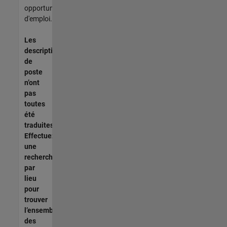
opportunités
d'emploi.
Les
descriptions
de
poste
n’ont
pas
toutes
été
traduites.
Effectuez
une
recherche
par
lieu
pour
trouver
l’ensemble
des