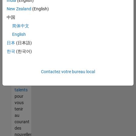
India
(English)
tout
vous
New Zealand
(English)
ne
中国
trouvez
简体中文
pas
d'offre
English
qui
日本
(日本語)
corresponde
한국
(한국어)
à vos
qualifications,
rejoignez
notre
Contactez votre bureau local
réseau
de
talents
pour
vous
tenir
au
courant
des
nouvelles