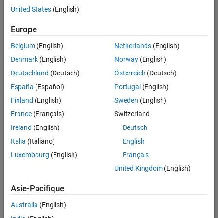
offre
United States
(English)
d'emploi
disponible
Europe
correspondant
à vos
Belgium
(English)
Netherlands
(English)
critères
Denmark
(English)
Norway
(English)
de
recherche.
Deutschland
(Deutsch)
Österreich
(Deutsch)
Vous
España
(Español)
Portugal
(English)
pouvez
Finland
(English)
Sweden
(English)
élargir
France
(Français)
Switzerland
votre
recherche
Ireland
(English)
Deutsch
ou
Italia
(Italiano)
English
afficher
Luxembourg
(English)
Français
l’ensemble
des
United Kingdom
(English)
offres
Asie-Pacifique
d'emploi
.
Si
Australia
(English)
malgré