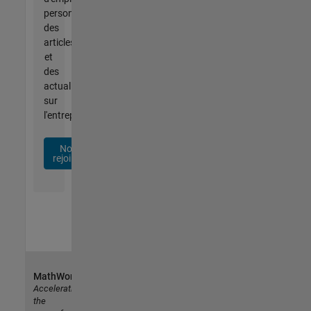
personnalisées,
des
articles
et
des
actualités
sur
l'entreprise.
Nous
rejoindre
MathWorks
Accelerating
the