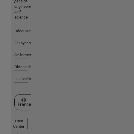
pace of
engineering
and
science
Découvrir les produits
Essayer ou acheter
Se former
Obtenir de l'aide
La société
Sélectionner un site web
France
Trust
Center