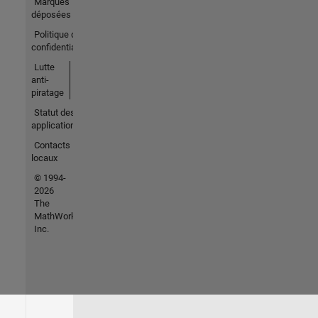
Marques
déposées
Politique de
confidentialité
Lutte
anti-
piratage
Statut des
applications
Contacts
locaux
© 1994-
2026
The
MathWorks,
Inc.