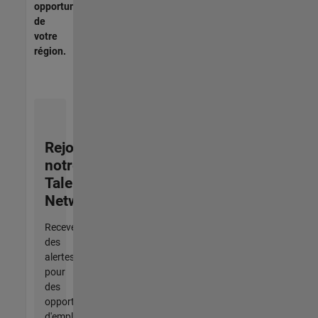
opportunités
de
votre
région.
Rejoignez
notre
Talent
Network
Recevez
des
alertes
pour
des
opportunités
d'emploi