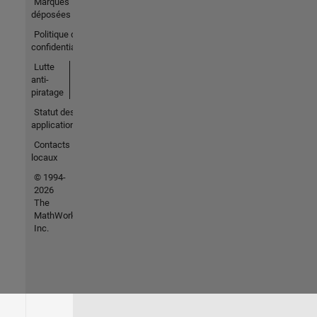
Marques
déposées
Politique de
confidentialité
Lutte
anti-
piratage
Statut des
applications
Contacts
locaux
© 1994-
2026
The
MathWorks,
Inc.