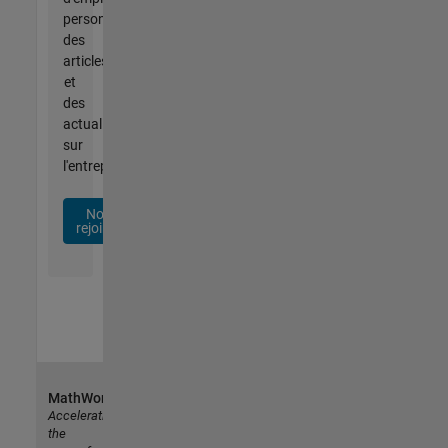
personnalisées,
des
articles
et
des
actualités
sur
l'entreprise.
Nous
rejoindre
MathWorks
Accelerating
the