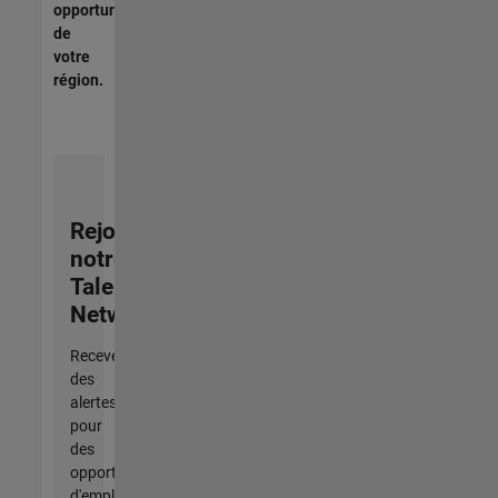
opportunités
de
votre
région.
Rejoignez
notre
Talent
Network
Recevez
des
alertes
pour
des
opportunités
d'emploi