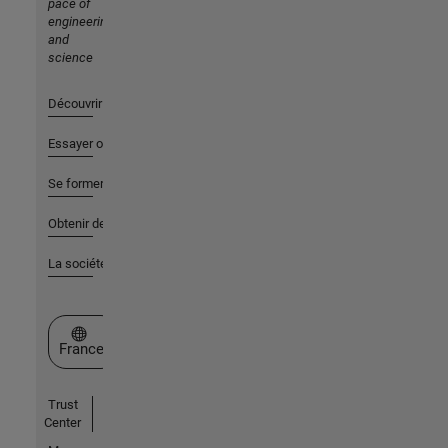
pace of
engineering
and
science
Découvrir les produits
Essayer ou acheter
Se former
Obtenir de l'aide
La société
Sélectionner un site web
France
Trust
Center