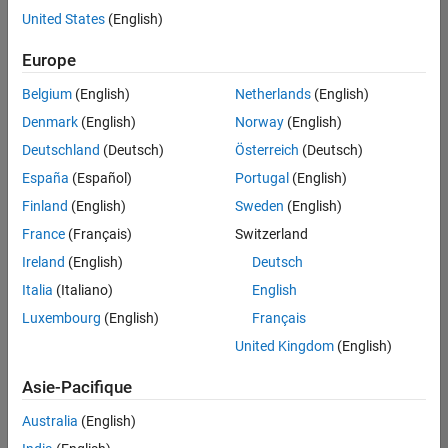
offre
United States
(English)
d'emploi
disponible
Europe
correspondant
à vos
Belgium
(English)
Netherlands
(English)
critères
Denmark
(English)
Norway
(English)
de
recherche.
Deutschland
(Deutsch)
Österreich
(Deutsch)
Vous
España
(Español)
Portugal
(English)
pouvez
Finland
(English)
Sweden
(English)
élargir
France
(Français)
Switzerland
votre
recherche
Ireland
(English)
Deutsch
ou
Italia
(Italiano)
English
afficher
Luxembourg
(English)
Français
l’ensemble
des
United Kingdom
(English)
offres
Asie-Pacifique
d'emploi
.
Si
Australia
(English)
malgré