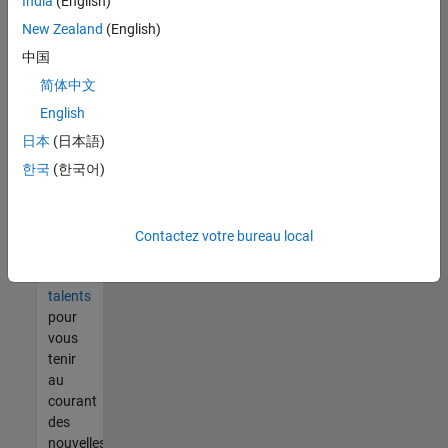
India
(English)
tout
vous
New Zealand
(English)
ne
中国
trouvez
简体中文
pas
d'offre
English
qui
日本
(日本語)
corresponde
한국
(한국어)
à vos
qualifications,
rejoignez
notre
Contactez votre bureau local
réseau
de
talents
pour
vous
tenir
au
courant
des
nouvelles