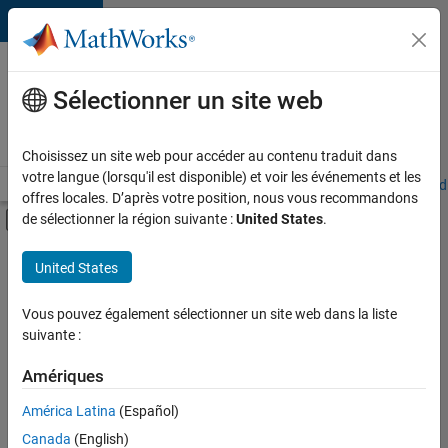
Passer au contenu
Votre
carrière
Sélectionner un site web
chez
MathWorks
Choisissez un site web pour accéder au contenu traduit dans
votre langue (lorsqu'il est disponible) et voir les événements et les
Accueil
Explorer nos opportunités
Adresses de nos bureaux
Étudi
offres locales. D’après votre position, nous vous recommandons
Activer/désactiver l'affichage du menu d
de sélectionner la région suivante :
United States
.
Contenu principal
FILTRER PAR
United States
Stages
+
3
Ventes pour l'éducation
Vous pouvez également sélectionner un site web dans la liste
suivante :
Ventes internes
Ressources humaines
Amériques
Actuellement,
América Latina
(Español)
il n’y a
Canada
(English)
aucune