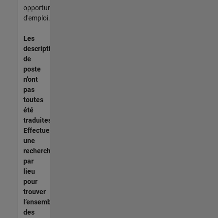
opportunités
d'emploi.
Les
descriptions
de
poste
n’ont
pas
toutes
été
traduites.
Effectuez
une
recherche
par
lieu
pour
trouver
l’ensemble
des