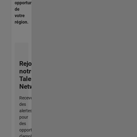
opportunités
de
votre
région.
Rejoignez
notre
Talent
Network
Recevez
des
alertes
pour
des
opportunités
d'emploi