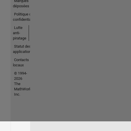
Marques
déposées
Politique de
confidentialité
Lutte
anti-
piratage
Statut des
applications
Contacts
locaux
© 1994-
2026
The
MathWorks,
Inc.