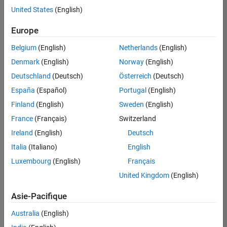
offre
United States
(English)
d'emploi
disponible
Europe
correspondant
à vos
Belgium
(English)
Netherlands
(English)
critères
Denmark
(English)
Norway
(English)
de
recherche.
Deutschland
(Deutsch)
Österreich
(Deutsch)
Vous
España
(Español)
Portugal
(English)
pouvez
Finland
(English)
Sweden
(English)
élargir
France
(Français)
Switzerland
votre
recherche
Ireland
(English)
Deutsch
ou
Italia
(Italiano)
English
afficher
Luxembourg
(English)
Français
l’ensemble
des
United Kingdom
(English)
offres
Asie-Pacifique
d'emploi
.
Si
Australia
(English)
malgré