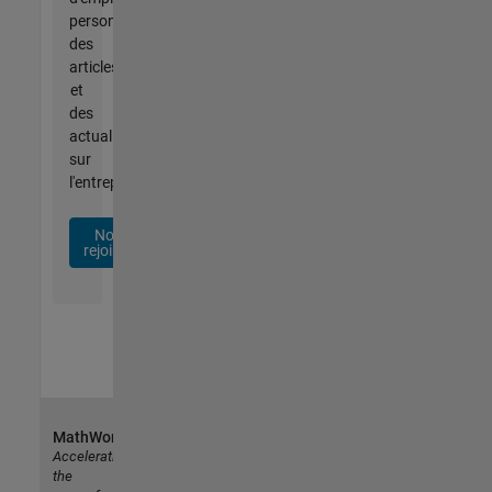
personnalisées,
des
articles
et
des
actualités
sur
l'entreprise.
Nous
rejoindre
MathWorks
Accelerating
the