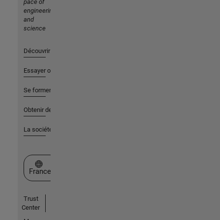
pace of
engineering
and
science
Découvrir les produits
Essayer ou acheter
Se former
Obtenir de l'aide
La société
Sélectionner un site web
France
Trust
Center