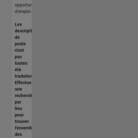
opportunités
d'emploi.
Les
descriptions
de
poste
n’ont
pas
toutes
été
traduites.
Effectuez
une
recherche
par
lieu
pour
trouver
l’ensemble
des