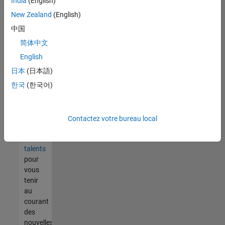
India
(English)
tout
vous
New Zealand
(English)
ne
中国
trouvez
简体中文
pas
d'offre
English
qui
日本
(日本語)
corresponde
한국
(한국어)
à vos
qualifications,
rejoignez
notre
Contactez votre bureau local
réseau
de
talents
pour
vous
tenir
au
courant
des
nouvelles