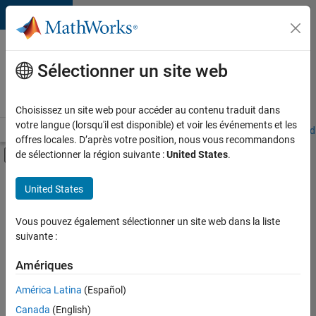
Passer au contenu
Votre
carrière
Sélectionner un site web
chez
MathWorks
Choisissez un site web pour accéder au contenu traduit dans
votre langue (lorsqu'il est disponible) et voir les événements et les
Accueil
Explorer nos opportunités
Adresses de nos bureaux
Étudi
offres locales. D’après votre position, nous vous recommandons
Activer/désactiver l'affichage du menu d
de sélectionner la région suivante :
United States
.
Contenu principal
FILTRER PAR
United States
Stages
+
3
Ventes internes
Vous pouvez également sélectionner un site web dans la liste
suivante :
Opérations commerciales
Communication marketing
Amériques
Actuellement,
América Latina
(Español)
il n’y a
Canada
(English)
aucune