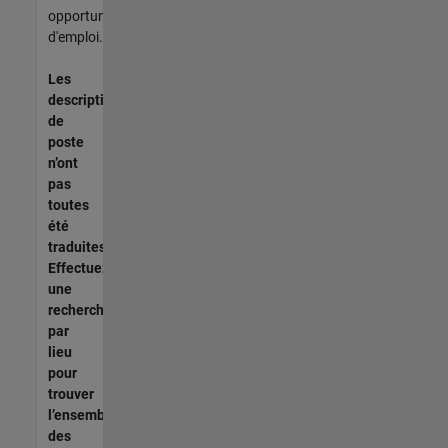
opportunités
d'emploi.
Les
descriptions
de
poste
n’ont
pas
toutes
été
traduites.
Effectuez
une
recherche
par
lieu
pour
trouver
l’ensemble
des