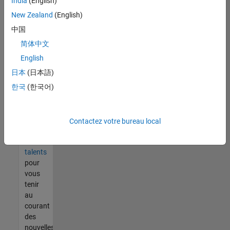
India
(English)
tout
vous
New Zealand
(English)
ne
中国
trouvez
简体中文
pas
d'offre
English
qui
日本
(日本語)
corresponde
한국
(한국어)
à vos
qualifications,
rejoignez
notre
Contactez votre bureau local
réseau
de
talents
pour
vous
tenir
au
courant
des
nouvelles