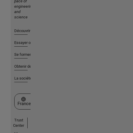
pace of
engineering
and
science
Découvrir les produits
Essayer ou acheter
Se former
Obtenir de l'aide
La société
Sélectionner un site web
France
Trust
Center