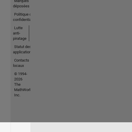
Marques
déposées
Politique de
confidentialité
Lutte
anti-
piratage
Statut des
applications
Contacts
locaux
© 1994-
2026
The
MathWorks,
Inc.