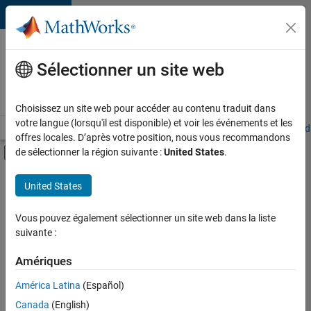
Passer au contenu
Votre
carrière
Sélectionner un site web
chez
MathWorks
Choisissez un site web pour accéder au contenu traduit dans
votre langue (lorsqu'il est disponible) et voir les événements et les
Accueil
Explorer nos opportunités
Adresses de nos bureaux
Étudi
offres locales. D’après votre position, nous vous recommandons
Activer/désactiver l'affichage du menu d
de sélectionner la région suivante :
United States
.
Contenu principal
FILTRER PAR
United States
Stages
+
5
Support client
Vous pouvez également sélectionner un site web dans la liste
suivante :
Ventes pour l'éducation
Ventes internes
Amériques
Ressources humaines
Actuellement,
América Latina
(Español)
il n’y a
Services administratifs
Canada
(English)
aucune