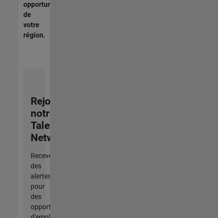
opportunités
de
votre
région.
Rejoignez
notre
Talent
Network
Recevez
des
alertes
pour
des
opportunités
d'emploi