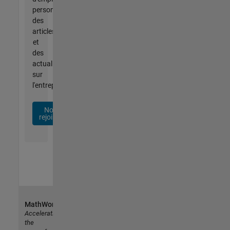
personnalisées,
des
articles
et
des
actualités
sur
l'entreprise.
Nous
rejoindre
MathWorks
Accelerating
the