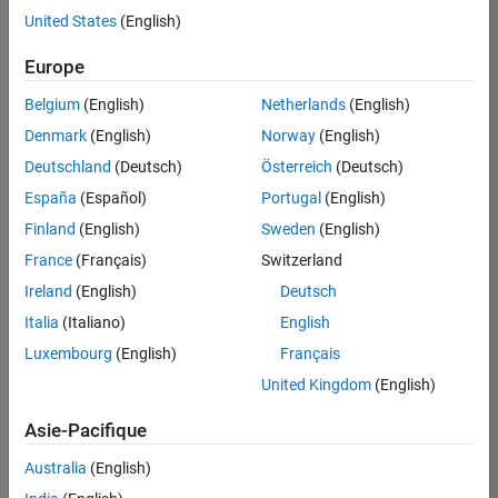
offre
United States
(English)
d'emploi
disponible
Europe
correspondant
à vos
Belgium
(English)
Netherlands
(English)
critères
Denmark
(English)
Norway
(English)
de
recherche.
Deutschland
(Deutsch)
Österreich
(Deutsch)
Vous
España
(Español)
Portugal
(English)
pouvez
Finland
(English)
Sweden
(English)
élargir
France
(Français)
Switzerland
votre
recherche
Ireland
(English)
Deutsch
ou
Italia
(Italiano)
English
afficher
Luxembourg
(English)
Français
l’ensemble
des
United Kingdom
(English)
offres
Asie-Pacifique
d'emploi
.
Si
Australia
(English)
malgré