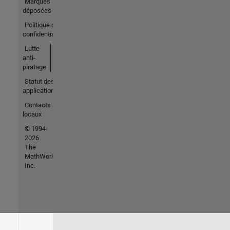
Marques
déposées
Politique de
confidentialité
Lutte
anti-
piratage
Statut des
applications
Contacts
locaux
© 1994-
2026
The
MathWorks,
Inc.