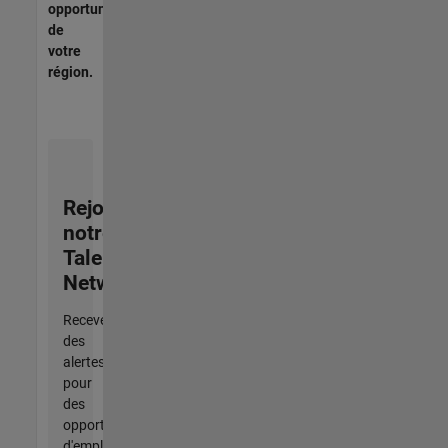
opportunités
de
votre
région.
Rejoignez
notre
Talent
Network
Recevez
des
alertes
pour
des
opportunités
d'emploi