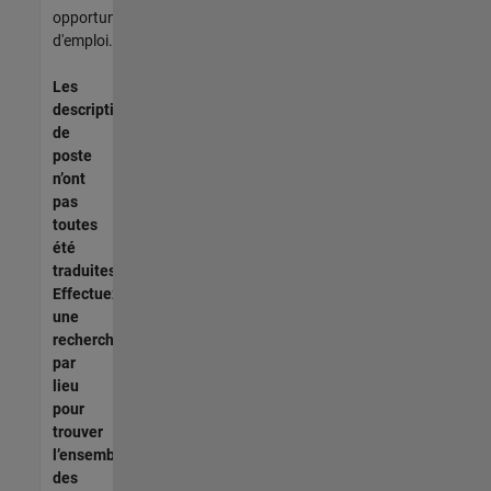
opportunités
d'emploi.
Les
descriptions
de
poste
n’ont
pas
toutes
été
traduites.
Effectuez
une
recherche
par
lieu
pour
trouver
l’ensemble
des