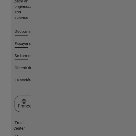
pace of
engineering
and
science
Découvrir les produits
Essayer ou acheter
Se former
Obtenir de l'aide
La société
Sélectionner un site web
France
Trust
Center