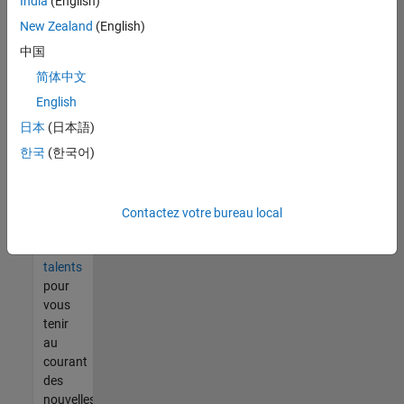
India
(English)
tout
vous
New Zealand
(English)
ne
中国
trouvez
简体中文
pas
d'offre
English
qui
日本
(日本語)
corresponde
한국
(한국어)
à vos
qualifications,
rejoignez
notre
Contactez votre bureau local
réseau
de
talents
pour
vous
tenir
au
courant
des
nouvelles