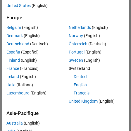
offre
United States
(English)
d'emploi
disponible
Europe
correspondant
à vos
Belgium
(English)
Netherlands
(English)
critères
Denmark
(English)
Norway
(English)
de
recherche.
Deutschland
(Deutsch)
Österreich
(Deutsch)
Vous
España
(Español)
Portugal
(English)
pouvez
Finland
(English)
Sweden
(English)
élargir
France
(Français)
Switzerland
votre
recherche
Ireland
(English)
Deutsch
ou
Italia
(Italiano)
English
afficher
Luxembourg
(English)
Français
l’ensemble
des
United Kingdom
(English)
offres
Asie-Pacifique
d'emploi
.
Si
Australia
(English)
malgré