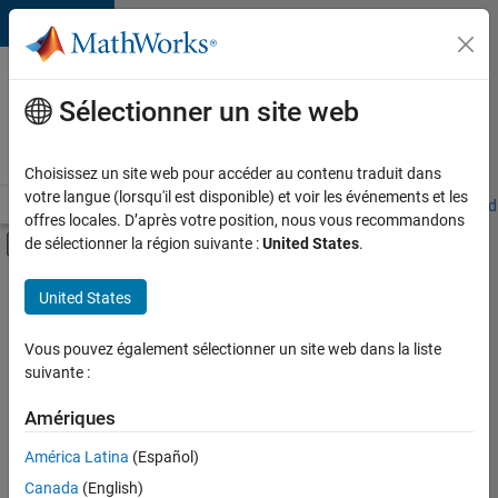
Passer au contenu
Votre
carrière
Sélectionner un site web
chez
MathWorks
Choisissez un site web pour accéder au contenu traduit dans
votre langue (lorsqu'il est disponible) et voir les événements et les
Accueil
Explorer nos opportunités
Adresses de nos bureaux
Étudi
offres locales. D’après votre position, nous vous recommandons
Activer/désactiver l'affichage du menu d
de sélectionner la région suivante :
United States
.
Contenu principal
FILTRER PAR
United States
Stages
+
4
Support client
Vous pouvez également sélectionner un site web dans la liste
suivante :
Ventes internes
Ressources humaines
Amériques
Juridique
Actuellement,
América Latina
(Español)
il n’y a
Canada
(English)
aucune