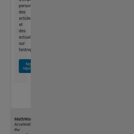
personnalisées,
des
articles
et
des
actualités
sur
l'entreprise.
Nous
rejoindre
MathWorks
Accelerating
the