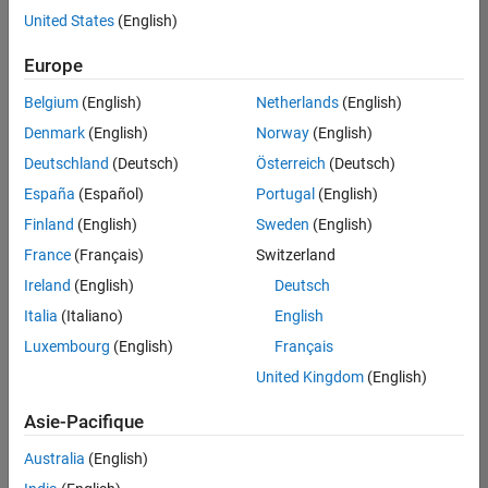
offre
United States
(English)
d'emploi
disponible
Europe
correspondant
à vos
Belgium
(English)
Netherlands
(English)
critères
Denmark
(English)
Norway
(English)
de
recherche.
Deutschland
(Deutsch)
Österreich
(Deutsch)
Vous
España
(Español)
Portugal
(English)
pouvez
Finland
(English)
Sweden
(English)
élargir
France
(Français)
Switzerland
votre
recherche
Ireland
(English)
Deutsch
ou
Italia
(Italiano)
English
afficher
Luxembourg
(English)
Français
l’ensemble
des
United Kingdom
(English)
offres
Asie-Pacifique
d'emploi
.
Si
Australia
(English)
malgré