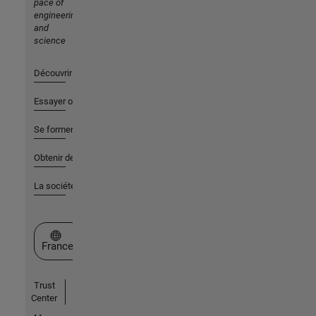
pace of
engineering
and
science
Découvrir les produits
Essayer ou acheter
Se former
Obtenir de l'aide
La société
Sélectionner un site web
France
Trust
Center