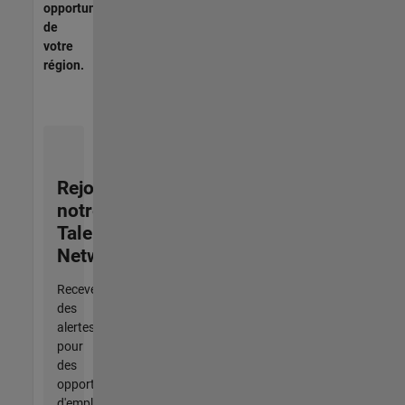
opportunités
de
votre
région.
Rejoignez
notre
Talent
Network
Recevez
des
alertes
pour
des
opportunités
d'emploi