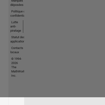
Marques
déposées
Politique de
confidentialité
Lutte
anti-
piratage
Statut des
applications
Contacts
locaux
© 1994-
2026
The
MathWorks,
Inc.