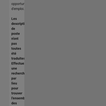
opportunités
d'emploi.
Les
descriptions
de
poste
n’ont
pas
toutes
été
traduites.
Effectuez
une
recherche
par
lieu
pour
trouver
l’ensemble
des