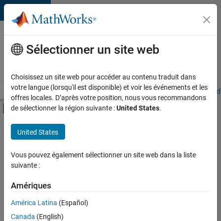
Passer au contenu
Votre
carrière
Sélectionner un site web
chez
MathWorks
Choisissez un site web pour accéder au contenu traduit dans
votre langue (lorsqu'il est disponible) et voir les événements et les
Accueil
Explorer nos opportunités
Adresses de nos bureaux
Étudi
offres locales. D’après votre position, nous vous recommandons
Activer/désactiver l'affichage du menu d
de sélectionner la région suivante :
United States
.
Contenu principal
FILTRER PAR
United States
Stages
+
2
Opérations commerciales
Vous pouvez également sélectionner un site web dans la liste
suivante :
Communication marketing
Amériques
Actuellement,
América Latina
(Español)
il n’y a
Canada
(English)
aucune