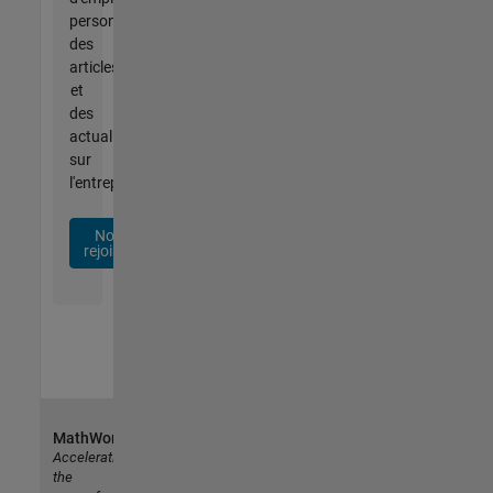
personnalisées,
des
articles
et
des
actualités
sur
l'entreprise.
Nous
rejoindre
MathWorks
Accelerating
the