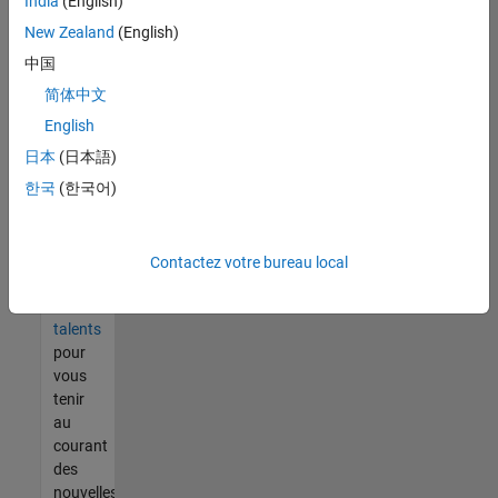
India
(English)
tout
vous
New Zealand
(English)
ne
中国
trouvez
简体中文
pas
d'offre
English
qui
日本
(日本語)
corresponde
한국
(한국어)
à vos
qualifications,
rejoignez
notre
Contactez votre bureau local
réseau
de
talents
pour
vous
tenir
au
courant
des
nouvelles