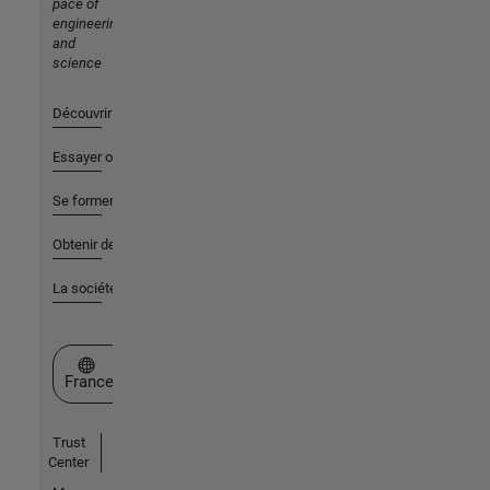
pace of
engineering
and
science
Découvrir les produits
Essayer ou acheter
Se former
Obtenir de l'aide
La société
Sélectionner un site web
France
Trust
Center