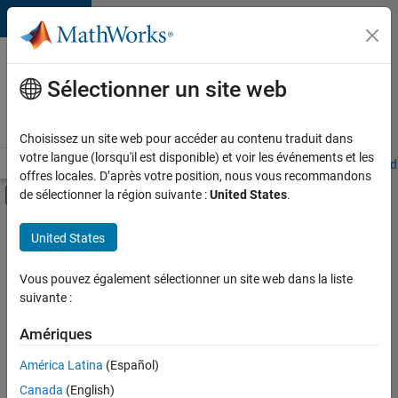
Passer au contenu
Votre
carrière
Sélectionner un site web
chez
MathWorks
Choisissez un site web pour accéder au contenu traduit dans
votre langue (lorsqu'il est disponible) et voir les événements et les
Accueil
Explorer nos opportunités
Adresses de nos bureaux
Étudi
offres locales. D’après votre position, nous vous recommandons
Activer/désactiver l'affichage du menu d
de sélectionner la région suivante :
United States
.
Contenu principal
FILTRER PAR
United States
Stages
+
2
Ventes commerciales
Vous pouvez également sélectionner un site web dans la liste
suivante :
Équipe Business Model
Amériques
Actuellement,
América Latina
(Español)
il n’y a
Canada
(English)
aucune