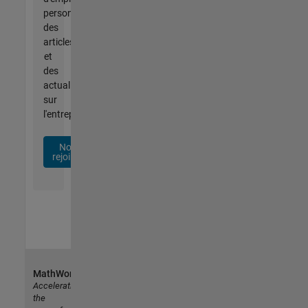
personnalisées,
des
articles
et
des
actualités
sur
l'entreprise.
Nous
rejoindre
MathWorks
Accelerating
the