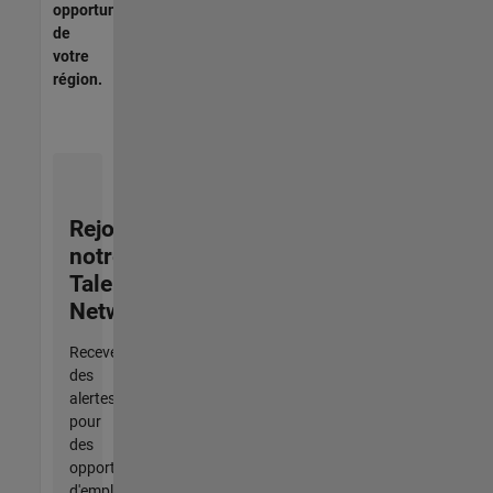
opportunités
de
votre
région.
Rejoignez
notre
Talent
Network
Recevez
des
alertes
pour
des
opportunités
d'emploi