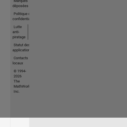
Marques
déposées
Politique de
confidentialité
Lutte
anti-
piratage
Statut des
applications
Contacts
locaux
© 1994-
2026
The
MathWorks,
Inc.