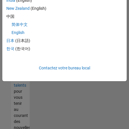
India
(English)
tout
vous
New Zealand
(English)
ne
中国
trouvez
简体中文
pas
d'offre
English
qui
日本
(日本語)
corresponde
한국
(한국어)
à vos
qualifications,
rejoignez
notre
Contactez votre bureau local
réseau
de
talents
pour
vous
tenir
au
courant
des
nouvelles