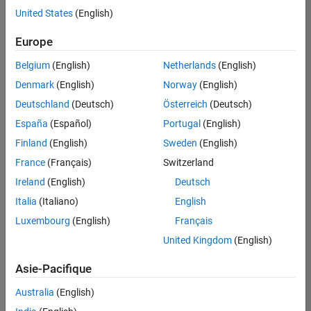
offre
United States
(English)
d'emploi
disponible
Europe
correspondant
à vos
Belgium
(English)
Netherlands
(English)
critères
Denmark
(English)
Norway
(English)
de
recherche.
Deutschland
(Deutsch)
Österreich
(Deutsch)
Vous
España
(Español)
Portugal
(English)
pouvez
Finland
(English)
Sweden
(English)
élargir
France
(Français)
Switzerland
votre
recherche
Ireland
(English)
Deutsch
ou
Italia
(Italiano)
English
afficher
Luxembourg
(English)
Français
l’ensemble
des
United Kingdom
(English)
offres
Asie-Pacifique
d'emploi
.
Si
Australia
(English)
malgré