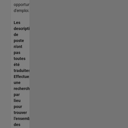
opportunités
d'emploi.
Les
descriptions
de
poste
n’ont
pas
toutes
été
traduites.
Effectuez
une
recherche
par
lieu
pour
trouver
l’ensemble
des