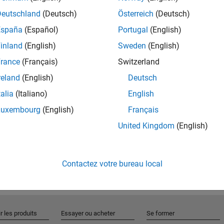
Deutschland
(Deutsch)
Österreich
(Deutsch)
España
(Español)
Portugal
(English)
Rejo
inland
(English)
Sweden
(English)
rance
(Français)
Switzerland
Recevez 
reland
(English)
Deutsch
personn
talia
(Italiano)
English
Luxembourg
(English)
Français
United Kingdom
(English)
Contactez votre bureau local
r les produits
Essayer ou acheter
Se former