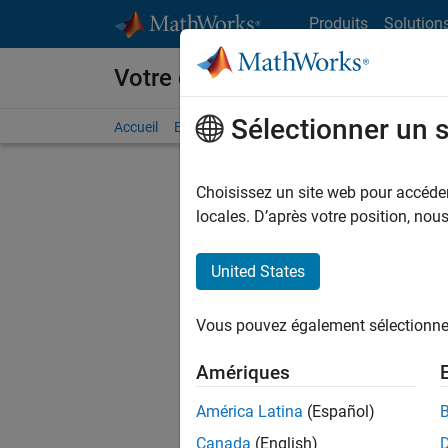
Passer au contenu
Produits
Solution
Votre carrière chez MathWorks
Sélectionner un 
Accueil
Explorer nos opportunités
Adresses de no
Choisissez un site web pour accéder 
locales. D’après votre position, no
United States
Actuell
Vous pou
Vous pouvez également sélectionner 
d'offre q
opportun
Amériques
Les desc
América Latina
(Español)
opportun
Canada
(English)