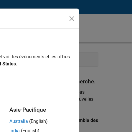
t voir les événements et les offres
eting
Finances et opérations
d States
.
espondant à vos critères de recherche.
emploi
. Si malgré tout vous ne trouvez pas
ents
pour vous tenir au courant des nouvelles
Asie-Pacifique
 recherche par lieu pour trouver l’ensemble des
Australia
(English)
India
(English)