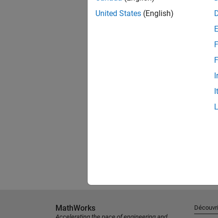
United States
(English)
F
F
I
I
MathWorks
Découvri
Accelerating the pace of engineering and