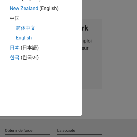
New Zealand
(English)
中国
ignez notre Talent Network
简体中文
English
des alertes pour des opportunités d'emploi
日本
(日本語)
alisées, des articles et des actualités sur
l'entreprise.
한국
(한국어)
Nous rejoindre
Obtenir de l'aide
La société