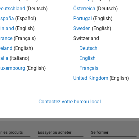
Deutschland
(Deutsch)
Österreich
(Deutsch)
España
(Español)
Portugal
(English)
Rejo
inland
(English)
Sweden
(English)
rance
(Français)
Switzerland
Recevez 
reland
(English)
Deutsch
personn
talia
(Italiano)
English
Luxembourg
(English)
Français
United Kingdom
(English)
Contactez votre bureau local
r les produits
Essayer ou acheter
Se former