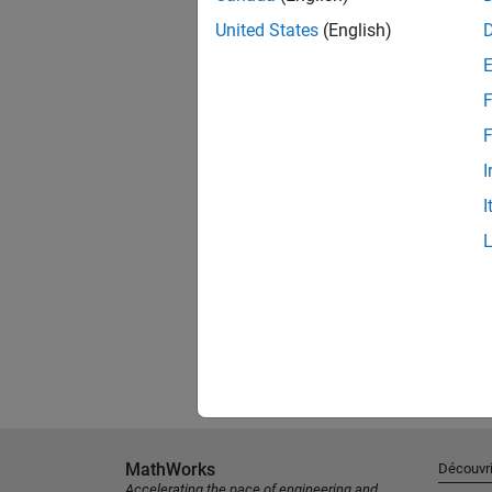
United States
(English)
F
F
I
I
MathWorks
Découvri
Accelerating the pace of engineering and