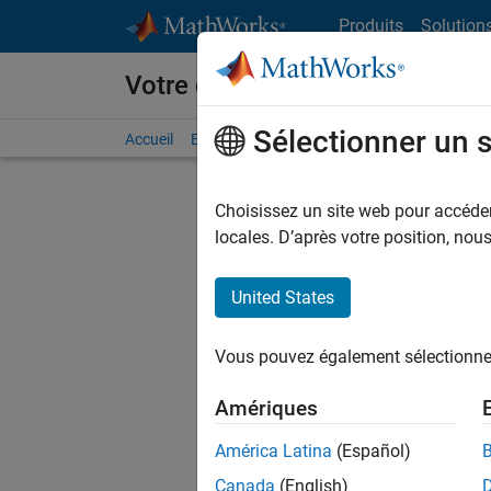
Passer au contenu
Produits
Solution
Votre carrière chez MathWorks
Sélectionner un 
Accueil
Explorer nos opportunités
Adresses de no
Choisissez un site web pour accéder 
FILTRER
locales. D’après votre position, no
United States
Actuell
Vous pou
Vous pouvez également sélectionner 
d'offre q
opportun
Amériques
Les desc
América Latina
(Español)
opportun
Canada
(English)