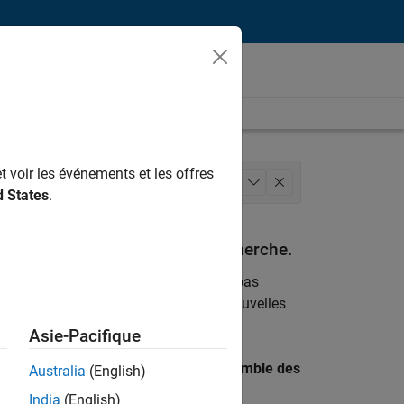
t voir les événements et les offres
Ressources humaines
+
1
d States
.
espondant à vos critères de recherche.
emploi
. Si malgré tout vous ne trouvez pas
ents
pour vous tenir au courant des nouvelles
Asie-Pacifique
 recherche par lieu pour trouver l’ensemble des
Australia
(English)
India
(English)