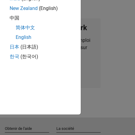
New Zealand
(English)
中国
ignez notre Talent Network
简体中文
English
des alertes pour des opportunités d'emploi
日本
(日本語)
alisées, des articles et des actualités sur
l'entreprise.
한국
(한국어)
Nous rejoindre
Obtenir de l'aide
La société