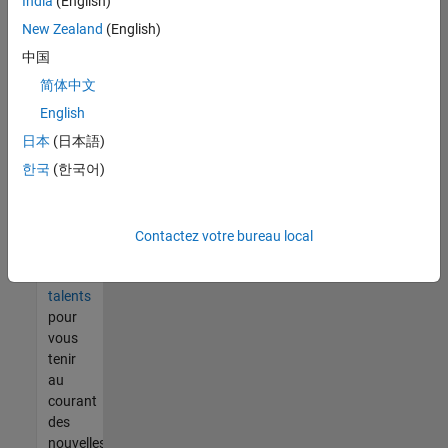
India
(English)
tout
vous
New Zealand
(English)
ne
中国
trouvez
简体中文
pas
d'offre
English
qui
日本
(日本語)
corresponde
한국
(한국어)
à vos
qualifications,
rejoignez
notre
Contactez votre bureau local
réseau
de
talents
pour
vous
tenir
au
courant
des
nouvelles