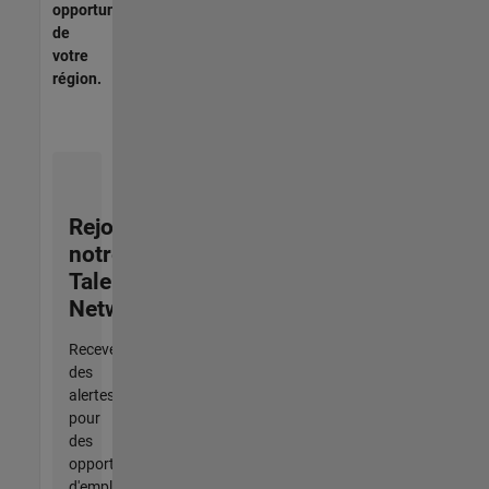
opportunités
de
votre
région.
Rejoignez
notre
Talent
Network
Recevez
des
alertes
pour
des
opportunités
d'emploi