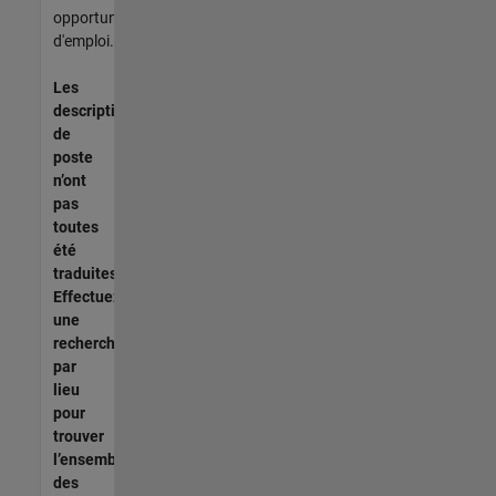
opportunités
d'emploi.
Les
descriptions
de
poste
n’ont
pas
toutes
été
traduites.
Effectuez
une
recherche
par
lieu
pour
trouver
l’ensemble
des