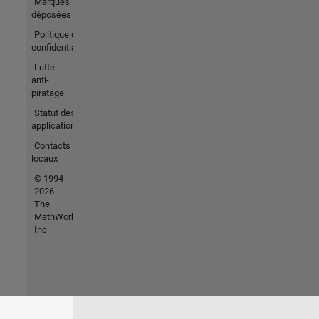
Marques
déposées
Politique de
confidentialité
Lutte
anti-
piratage
Statut des
applications
Contacts
locaux
© 1994-
2026
The
MathWorks,
Inc.