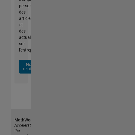
personnalisées,
des
articles
et
des
actualités
sur
l'entreprise.
Nous
rejoindre
MathWorks
Accelerating
the