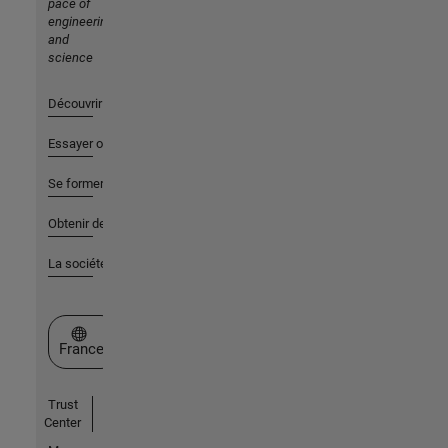
pace of
engineering
and
science
Découvrir les produits
Essayer ou acheter
Se former
Obtenir de l'aide
La société
Sélectionner un site web
France
Trust
Center