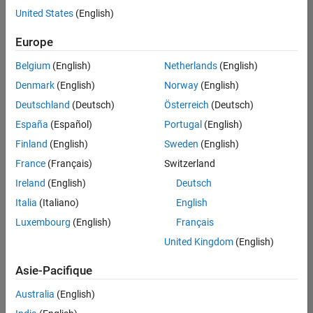
offre
United States
(English)
d'emploi
disponible
Europe
correspondant
à vos
Belgium
(English)
Netherlands
(English)
critères
Denmark
(English)
Norway
(English)
de
recherche.
Deutschland
(Deutsch)
Österreich
(Deutsch)
Vous
España
(Español)
Portugal
(English)
pouvez
Finland
(English)
Sweden
(English)
élargir
France
(Français)
Switzerland
votre
recherche
Ireland
(English)
Deutsch
ou
Italia
(Italiano)
English
afficher
Luxembourg
(English)
Français
l’ensemble
des
United Kingdom
(English)
offres
Asie-Pacifique
d'emploi
.
Si
Australia
(English)
malgré