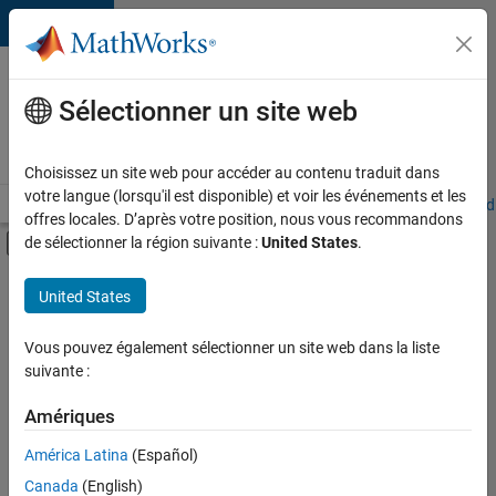
Passer au contenu
Votre
carrière
Sélectionner un site web
chez
MathWorks
Choisissez un site web pour accéder au contenu traduit dans
votre langue (lorsqu'il est disponible) et voir les événements et les
Accueil
Explorer nos opportunités
Adresses de nos bureaux
Étudi
offres locales. D’après votre position, nous vous recommandons
Activer/désactiver l'affichage du menu d
de sélectionner la région suivante :
United States
.
Contenu principal
FILTRER PAR
United States
Stages
+
3
Finances et opérations
Vous pouvez également sélectionner un site web dans la liste
suivante :
Ressources humaines
Services administratifs
Amériques
Actuellement,
América Latina
(Español)
il n’y a
Canada
(English)
aucune