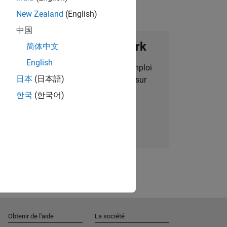
New Zealand
(English)
中国
ignez notre Talent Network
简体中文
English
des alertes pour des opportunités d'emploi
日本
(日本語)
alisées, des articles et des actualités sur
l'entreprise.
한국
(한국어)
Nous rejoindre
Obtenir de l'aide
La société