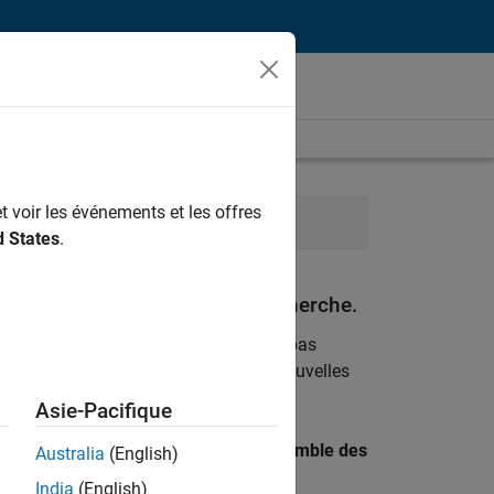
t voir les événements et les offres
maines
Services administratifs
d States
.
espondant à vos critères de recherche.
emploi
. Si malgré tout vous ne trouvez pas
ents
pour vous tenir au courant des nouvelles
Asie-Pacifique
 recherche par lieu pour trouver l’ensemble des
Australia
(English)
India
(English)