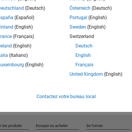
Deutschland
(Deutsch)
Österreich
(Deutsch)
España
(Español)
Portugal
(English)
Rejo
inland
(English)
Sweden
(English)
rance
(Français)
Switzerland
Recevez 
reland
(English)
Deutsch
personn
talia
(Italiano)
English
Luxembourg
(English)
Français
United Kingdom
(English)
Contactez votre bureau local
r les produits
Essayer ou acheter
Se former