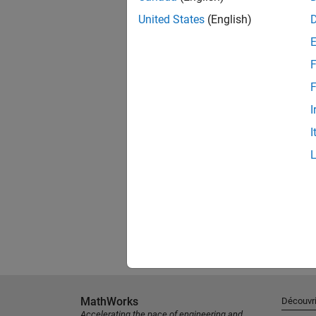
United States
(English)
F
F
I
I
MathWorks
Découvri
Accelerating the pace of engineering and