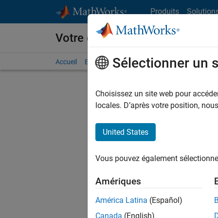
Passer au contenu
Produits
Solution
Votre carrière chez MathWorks
Sélectionner un 
Accueil
Explorer nos opportunités
Adresses de no
Choisissez un site web pour accéder 
locales. D’après votre position, no
United States
Actuell
Vous pou
Vous pouvez également sélectionner 
d'offre q
opportun
Amériques
Les desc
América Latina
(Español)
opportun
Canada
(English)