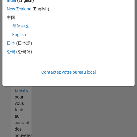
India
(English)
tout
vous
New Zealand
(English)
ne
中国
trouvez
简体中文
pas
d'offre
English
qui
日本
(日本語)
corresponde
한국
(한국어)
à vos
qualifications,
rejoignez
notre
Contactez votre bureau local
réseau
de
talents
pour
vous
tenir
au
courant
des
nouvelles