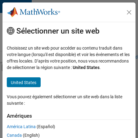
Passer au contenu
Votre
carrière
Sélectionner un site web
chez
MathWorks
Choisissez un site web pour accéder au contenu traduit dans
votre langue (lorsqu'il est disponible) et voir les événements et les
Accueil
Explorer nos opportunités
Adresses de nos bureaux
Étudi
offres locales. D’après votre position, nous vous recommandons
Activer/désactiver l'affichage du menu d
de sélectionner la région suivante :
United States
.
Contenu principal
FILTRER PAR
United States
Stages
+
7
Applications et outils commerciaux
Vous pouvez également sélectionner un site web dans la liste
suivante :
Développement de produits
Gestion des programmes
Amériques
Ingénierie de la qualité
Actuellement,
América Latina
(Español)
il n’y a
Ingénierie des versions
Canada
(English)
aucune