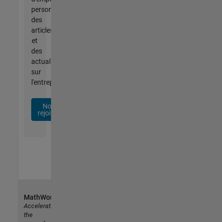
personnalisées,
des
articles
et
des
actualités
sur
l'entreprise.
Nous
rejoindre
MathWorks
Accelerating
the