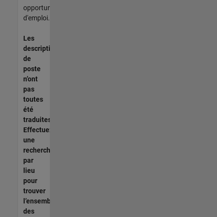
opportunités
d'emploi.
Les
descriptions
de
poste
n’ont
pas
toutes
été
traduites.
Effectuez
une
recherche
par
lieu
pour
trouver
l’ensemble
des