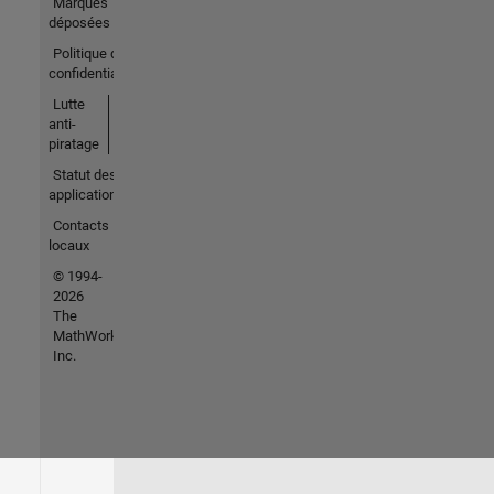
Marques
déposées
Politique de
confidentialité
Lutte
anti-
piratage
Statut des
applications
Contacts
locaux
© 1994-
2026
The
MathWorks,
Inc.