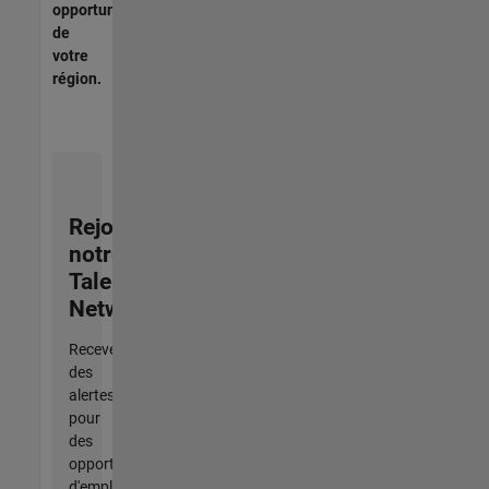
opportunités
de
votre
région.
Rejoignez
notre
Talent
Network
Recevez
des
alertes
pour
des
opportunités
d'emploi