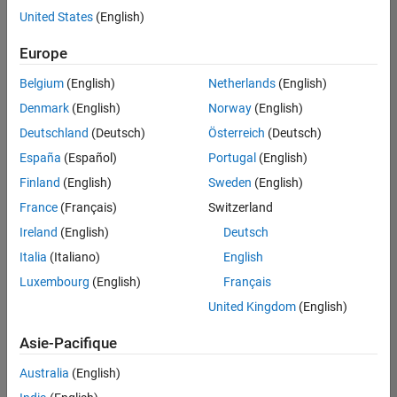
Rédaction technique
offre
United States
(English)
d'emploi
Expérience utilisateur
disponible
Europe
correspondant
à vos
Belgium
(English)
Netherlands
(English)
critères
Denmark
(English)
Norway
(English)
de
recherche.
Deutschland
(Deutsch)
Österreich
(Deutsch)
Vous
España
(Español)
Portugal
(English)
pouvez
Finland
(English)
Sweden
(English)
élargir
France
(Français)
Switzerland
votre
recherche
Ireland
(English)
Deutsch
ou
Italia
(Italiano)
English
afficher
Luxembourg
(English)
Français
l’ensemble
des
United Kingdom
(English)
offres
Asie-Pacifique
d'emploi
.
Si
Australia
(English)
malgré