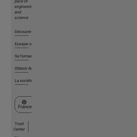
pace of
engineering
and
science
Découvrir les produits
Essayer ou acheter
Se former
Obtenir de l'aide
La société
Sélectionner un site web
France
Trust
Center