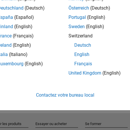
Deutschland
(Deutsch)
Österreich
(Deutsch)
España
(Español)
Portugal
(English)
Rejo
inland
(English)
Sweden
(English)
rance
(Français)
Switzerland
Recevez 
reland
(English)
Deutsch
personn
talia
(Italiano)
English
Luxembourg
(English)
Français
United Kingdom
(English)
Contactez votre bureau local
r les produits
Essayer ou acheter
Se former