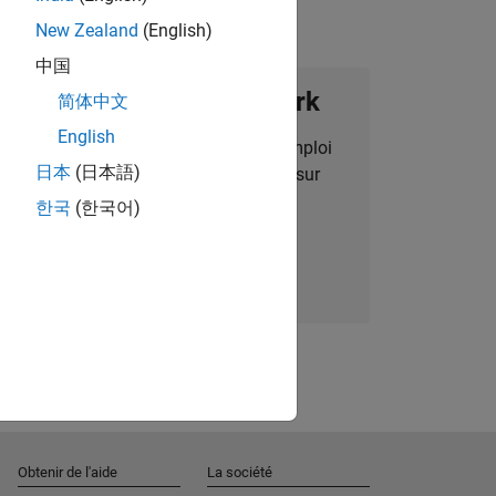
New Zealand
(English)
中国
ignez notre Talent Network
简体中文
English
des alertes pour des opportunités d'emploi
日本
(日本語)
alisées, des articles et des actualités sur
l'entreprise.
한국
(한국어)
Nous rejoindre
Obtenir de l'aide
La société