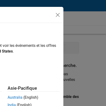
t voir les événements et les offres
essus logiciels
Rédaction technique
d States
.
espondant à vos critères de recherche.
emploi
. Si malgré tout vous ne trouvez pas
ents
pour vous tenir au courant des nouvelles
Asie-Pacifique
 recherche par lieu pour trouver l’ensemble des
Australia
(English)
India
(English)