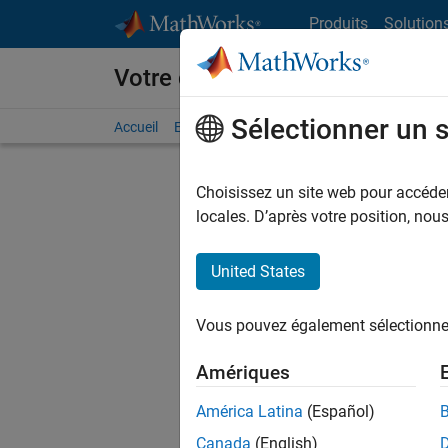
Passer au contenu
Produits
Solution
Votre carrière chez MathWorks
Sélectionner un 
Accueil
Explorer nos opportunités
Adresses de no
Choisissez un site web pour accéder 
locales. D’après votre position, no
United States
Actuell
Vous pou
Vous pouvez également sélectionner 
d'offre q
opportun
Amériques
Les desc
América Latina
(Español)
opportun
Canada
(English)