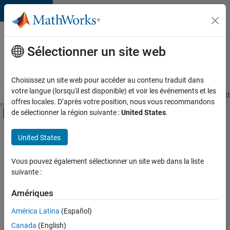
Passer au contenu
Votre
carrière
Sélectionner un site web
chez
MathWorks
Choisissez un site web pour accéder au contenu traduit dans
votre langue (lorsqu'il est disponible) et voir les événements et les
Accueil
Explorer nos opportunités
Adresses de nos bureaux
Étudi
offres locales. D’après votre position, nous vous recommandons
Activer/désactiver l'affichage du menu d
de sélectionner la région suivante :
United States
.
Contenu principal
FILTRER PAR
United States
Stages
+
6
Programme destiné aux nouvelles carrières (EDG)
Vous pouvez également sélectionner un site web dans la liste
suivante :
Support avancé
Technologies de l’information
Amériques
Ingénierie de la qualité
Actuellement,
América Latina
(Español)
il n’y a
Ingénierie des versions
Canada
(English)
aucune