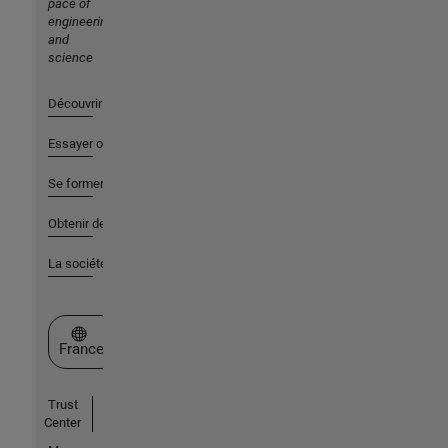
pace of
engineering
and
science
Découvrir les produits
Essayer ou acheter
Se former
Obtenir de l'aide
La société
Sélectionner un site web
France
Trust
Center