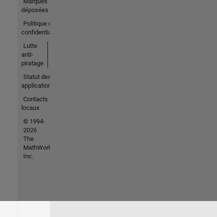
Marques
déposées
Politique de
confidentialité
Lutte
anti-
piratage
Statut des
applications
Contacts
locaux
© 1994-
2026
The
MathWorks,
Inc.