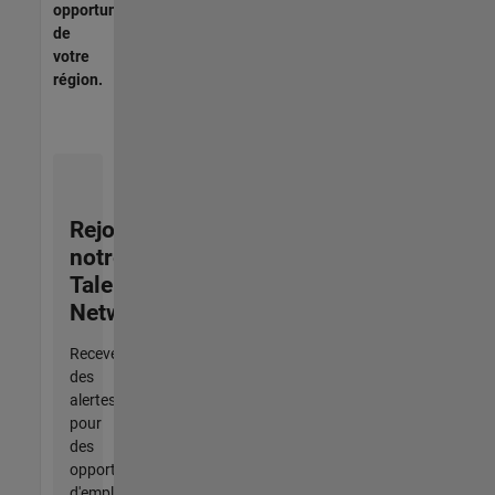
opportunités
de
votre
région.
Rejoignez
notre
Talent
Network
Recevez
des
alertes
pour
des
opportunités
d'emploi