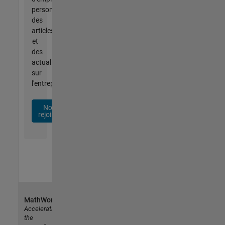
personnalisées,
des
articles
et
des
actualités
sur
l'entreprise.
Nous
rejoindre
MathWorks
Accelerating
the