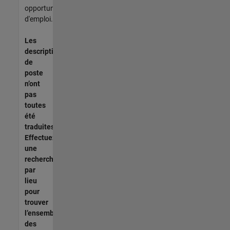
opportunités
d'emploi.
Les
descriptions
de
poste
n’ont
pas
toutes
été
traduites.
Effectuez
une
recherche
par
lieu
pour
trouver
l’ensemble
des