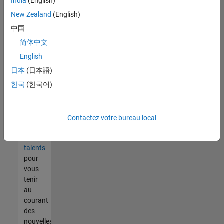
India
(English)
tout
vous
New Zealand
(English)
ne
中国
trouvez
简体中文
pas
d'offre
English
qui
日本
(日本語)
corresponde
한국
(한국어)
à vos
qualifications,
rejoignez
notre
Contactez votre bureau local
réseau
de
talents
pour
vous
tenir
au
courant
des
nouvelles