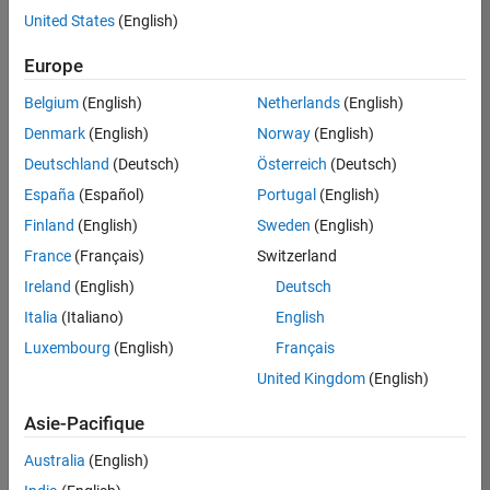
Ingénierie des processus logiciels
offre
United States
(English)
d'emploi
disponible
Europe
correspondant
à vos
Belgium
(English)
Netherlands
(English)
critères
Denmark
(English)
Norway
(English)
de
recherche.
Deutschland
(Deutsch)
Österreich
(Deutsch)
Vous
España
(Español)
Portugal
(English)
pouvez
Finland
(English)
Sweden
(English)
élargir
France
(Français)
Switzerland
votre
recherche
Ireland
(English)
Deutsch
ou
Italia
(Italiano)
English
afficher
Luxembourg
(English)
Français
l’ensemble
des
United Kingdom
(English)
offres
Asie-Pacifique
d'emploi
.
Si
Australia
(English)
malgré