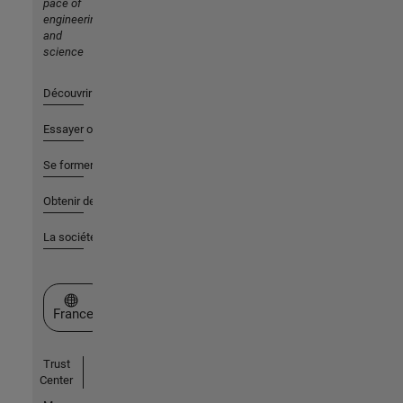
pace of
engineering
and
science
Découvrir les produits
Essayer ou acheter
Se former
Obtenir de l'aide
La société
Sélectionner un site web
France
Trust
Center