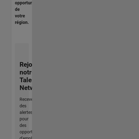
opportunités
de
votre
région.
Rejoignez
notre
Talent
Network
Recevez
des
alertes
pour
des
opportunités
d'emploi