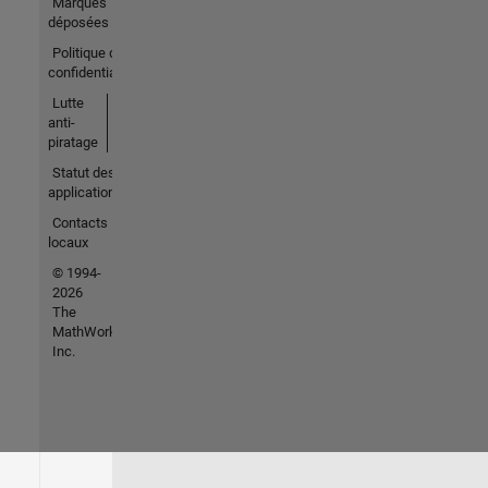
Marques
déposées
Politique de
confidentialité
Lutte
anti-
piratage
Statut des
applications
Contacts
locaux
© 1994-
2026
The
MathWorks,
Inc.