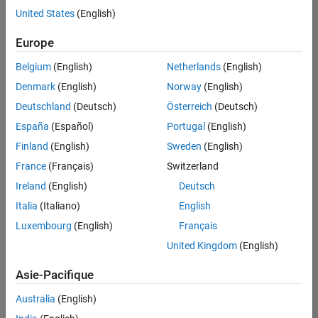
Ingénierie des versions
offre
United States
(English)
d'emploi
disponible
Europe
correspondant
à vos
Belgium
(English)
Netherlands
(English)
critères
Denmark
(English)
Norway
(English)
de
recherche.
Deutschland
(Deutsch)
Österreich
(Deutsch)
Vous
España
(Español)
Portugal
(English)
pouvez
Finland
(English)
Sweden
(English)
élargir
France
(Français)
Switzerland
votre
recherche
Ireland
(English)
Deutsch
ou
Italia
(Italiano)
English
afficher
Luxembourg
(English)
Français
l’ensemble
des
United Kingdom
(English)
offres
Asie-Pacifique
d'emploi
.
Si
Australia
(English)
malgré