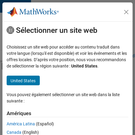
Passer au contenu
Votre
carrière
Sélectionner un site web
chez
MathWorks
Choisissez un site web pour accéder au contenu traduit dans
votre langue (lorsqu'il est disponible) et voir les événements et les
Accueil
Explorer nos opportunités
Adresses de nos bureaux
Étudi
offres locales. D’après votre position, nous vous recommandons
Activer/désactiver l'affichage du menu d
de sélectionner la région suivante :
United States
.
Contenu principal
FILTRER PAR
United States
Stages
+
6
Programme destiné aux nouvelles carrières (EDG)
Vous pouvez également sélectionner un site web dans la liste
suivante :
Support avancé
Technologies de l’information
Amériques
Infrastructure et architecture
Actuellement,
América Latina
(Español)
il n’y a
Développement de produits
Canada
(English)
aucune