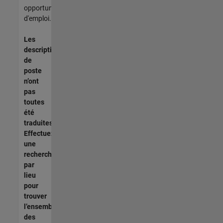
opportunités
d'emploi.
Les
descriptions
de
poste
n’ont
pas
toutes
été
traduites.
Effectuez
une
recherche
par
lieu
pour
trouver
l’ensemble
des