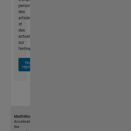
personnalisées,
des
articles
et
des
actualités
sur
l'entreprise.
Nous
rejoindre
MathWorks
Accelerating
the