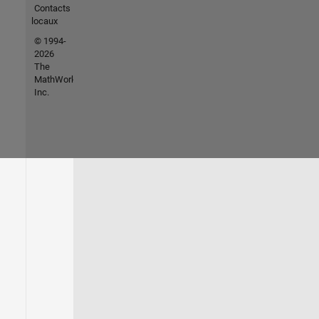
Contacts
locaux
© 1994-
2026
The
MathWorks,
Inc.