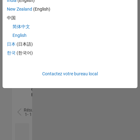
India
(English)
l’ensemble
New Zealand
(English)
des
opportunités
中国
de
简体中文
votre
English
région.
日本
(日本語)
한국
(한국어)
Senior Software Quality Engineer
Senior
Software
Quality
Engineer
Contactez votre bureau local
FR-Meudon
|
Ingénierie de la
qualité |
Expérimenté(e)
Résultats
1- 1 de
1