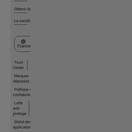
Obtenir de l'aide
La société
Sélectionner un site web
France
Trust
Center
Marques
déposées
Politique de
confidentialité
Lutte
anti-
piratage
Statut des
applications