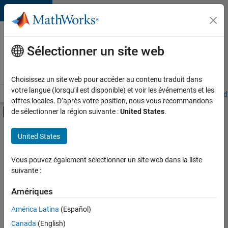
Passer au contenu
Votre
carrière
Sélectionner un site web
chez
MathWorks
Choisissez un site web pour accéder au contenu traduit dans
votre langue (lorsqu'il est disponible) et voir les événements et les
Accueil
Explorer nos opportunités
Adresses de nos bureaux
Étudi
offres locales. D’après votre position, nous vous recommandons
Activer/désactiver l'affichage du menu d
de sélectionner la région suivante :
United States
.
Contenu principal
FILTRER PAR
United States
Applications et outils commerciaux
+
6
Technologies de l’information
Vous pouvez également sélectionner un site web dans la liste
suivante :
Développement de produits
Gestion des programmes
Amériques
Ingénierie de la qualité
América Latina
(Español)
Trier par
Rédaction technique
Canada
(English)