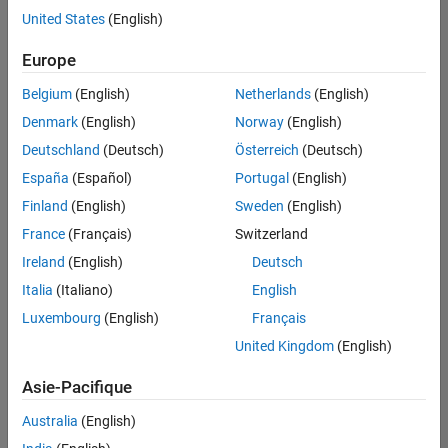
Applications et services web
United States
(English)
Enregistrer
les offres
d’emploi
sélectionnées
Europe
Belgium
(English)
Netherlands
(English)
Les
Denmark
(English)
Norway
(English)
descriptions
Deutschland
(Deutsch)
Österreich
(Deutsch)
de
España
(Español)
Portugal
(English)
poste
n’ont
Finland
(English)
Sweden
(English)
pas
France
(Français)
Switzerland
toutes
Ireland
(English)
Deutsch
été
traduites.
Italia
(Italiano)
English
Effectuez
Luxembourg
(English)
Français
une
United Kingdom
(English)
recherche
par
Asie-Pacifique
lieu
pour
Australia
(English)
trouver