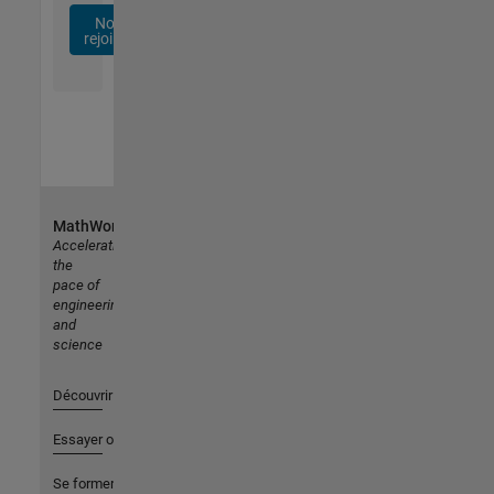
Nous
rejoindre
MathWorks
Accelerating
the
pace of
engineering
and
science
Découvrir les produits
Essayer ou acheter
Se former