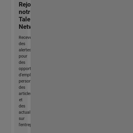
Rejoignez
notre
Talent
Network
Recevez
des
alertes
pour
des
opportunités
d'emploi
personnalisées,
des
articles
et
des
actualités
sur
l'entreprise.