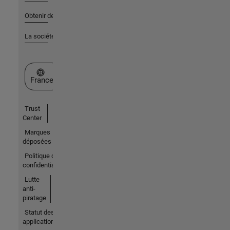
Obtenir de l'aide
La société
Sélectionner un site web
France
Trust
Center
Marques
déposées
Politique de
confidentialité
Lutte
anti-
piratage
Statut des
applications