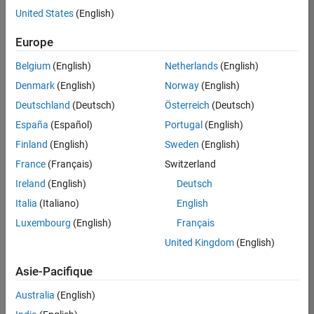
Gestion des programmes
United States
(English)
Enregistrer
les offres
Ingénierie de la qualité
d’emploi
sélectionnées
Europe
Ingénierie des versions
Belgium
(English)
Netherlands
(English)
Rédaction technique
Les
Denmark
(English)
Norway
(English)
Applications et services web
descriptions
Deutschland
(Deutsch)
Österreich
(Deutsch)
de
España
(Español)
Portugal
(English)
poste
n’ont
Finland
(English)
Sweden
(English)
pas
France
(Français)
Switzerland
toutes
Ireland
(English)
Deutsch
été
traduites.
Italia
(Italiano)
English
Effectuez
Luxembourg
(English)
Français
une
United Kingdom
(English)
recherche
par
Asie-Pacifique
lieu
pour
Australia
(English)
trouver