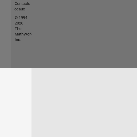
Contacts
locaux
© 1994-
2026
The
MathWorks,
Inc.