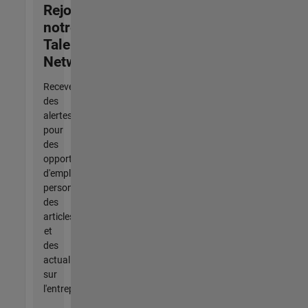
Rejoignez
notre
Talent
Network
Recevez
des
alertes
pour
des
opportunités
d'emploi
personnalisées,
des
articles
et
des
actualités
sur
l'entreprise.