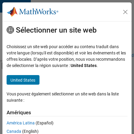
Passer au contenu
Votre
carrière
Sélectionner un site web
chez
MathWorks
Choisissez un site web pour accéder au contenu traduit dans
votre langue (lorsqu'il est disponible) et voir les événements et les
Accueil
Explorer nos opportunités
Adresses de nos bureaux
Étudi
offres locales. D’après votre position, nous vous recommandons
Activer/désactiver l'affichage du menu d
de sélectionner la région suivante :
United States
.
Contenu principal
FILTRER PAR
United States
Programme destiné aux nouvelles carrières (EDG)
+
10
Support avancé
Vous pouvez également sélectionner un site web dans la liste
suivante :
Globalisation
Technologies de l’information
Amériques
Infrastructure et architecture
América Latina
(Español)
Trier par
Développement de produits
Canada
(English)