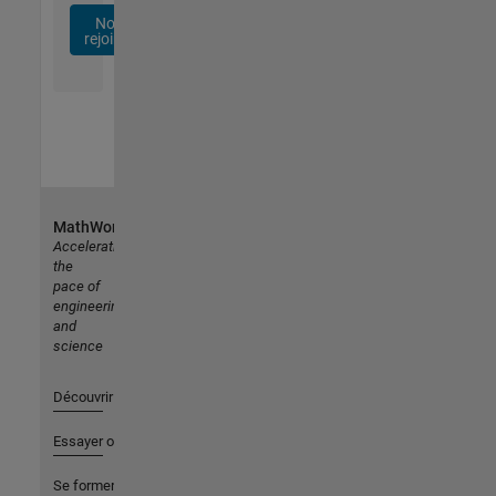
Nous
rejoindre
MathWorks
Accelerating
the
pace of
engineering
and
science
Découvrir les produits
Essayer ou acheter
Se former