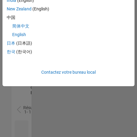
India
(English)
l’ensemble
New Zealand
(English)
des
opportunités
中国
de
简体中文
votre
English
région.
日本
(日本語)
한국
(한국어)
Senior Software Quality Engineer
Senior
Software
Quality
Engineer
Contactez votre bureau local
FR-Meudon
|
Ingénierie de la
qualité |
Expérimenté(e)
Résultats
1- 1 de
1