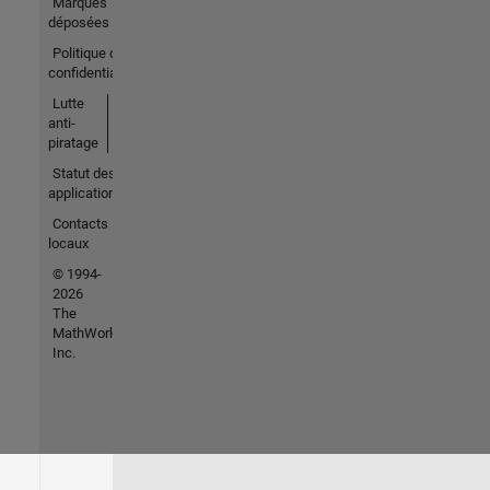
Marques
déposées
Politique de
confidentialité
Lutte
anti-
piratage
Statut des
applications
Contacts
locaux
© 1994-
2026
The
MathWorks,
Inc.