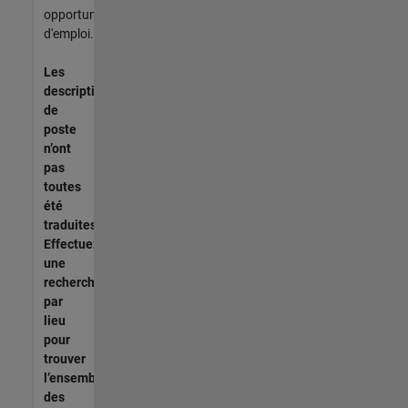
opportunités
d'emploi.
Les
descriptions
de
poste
n’ont
pas
toutes
été
traduites.
Effectuez
une
recherche
par
lieu
pour
trouver
l’ensemble
des