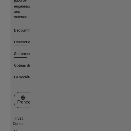
pace of
engineering
and
science
Découvrir les produits
Essayer ou acheter
Se former
Obtenir de l'aide
La société
Sélectionner un site web
France
Trust
Center