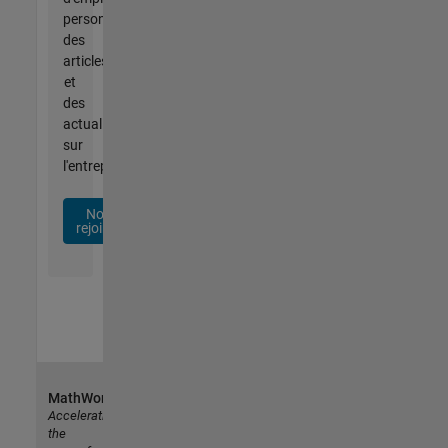
personnalisées,
des
articles
et
des
actualités
sur
l'entreprise.
Nous
rejoindre
MathWorks
Accelerating
the