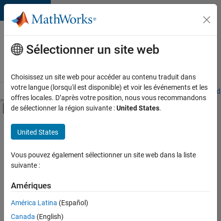
Passer au contenu
Votre
carrière
Sélectionner un site web
chez
MathWorks
Choisissez un site web pour accéder au contenu traduit dans
votre langue (lorsqu'il est disponible) et voir les événements et les
Accueil
Explorer nos opportunités
Adresses de nos bureaux
Étudi
offres locales. D’après votre position, nous vous recommandons
Activer/désactiver l'affichage du menu d
de sélectionner la région suivante :
United States
.
Contenu principal
FILTRER PAR
United States
Programme destiné aux nouvelles carrières (EDG)
+
10
Support avancé
Vous pouvez également sélectionner un site web dans la liste
suivante :
Globalisation
Technologies de l’information
Amériques
Infrastructure et architecture
Actuellement,
América Latina
(Español)
il n’y a
Développement de produits
Canada
(English)
aucune