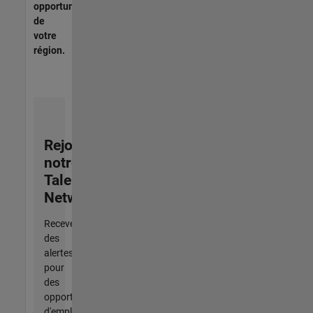
opportunités
de
votre
région.
Rejoignez
notre
Talent
Network
Recevez
des
alertes
pour
des
opportunités
d'emploi