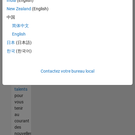
India
(English)
tout
vous
New Zealand
(English)
ne
中国
trouvez
简体中文
pas
d'offre
English
qui
日本
(日本語)
corresponde
한국
(한국어)
à vos
qualifications,
rejoignez
notre
Contactez votre bureau local
réseau
de
talents
pour
vous
tenir
au
courant
des
nouvelles