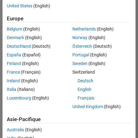
Gestion des programmes
offre
United States
(English)
d'emploi
Ingénierie de la qualité
disponible
Europe
correspondant
Ingénierie des versions
à vos
Belgium
(English)
Netherlands
(English)
Rédaction technique
critères
Denmark
(English)
Norway
(English)
de
Applications et services web
recherche.
Deutschland
(Deutsch)
Österreich
(Deutsch)
Vous
España
(Español)
Portugal
(English)
pouvez
Finland
(English)
Sweden
(English)
élargir
France
(Français)
Switzerland
votre
recherche
Ireland
(English)
Deutsch
ou
Italia
(Italiano)
English
afficher
Luxembourg
(English)
Français
l’ensemble
des
United Kingdom
(English)
offres
Asie-Pacifique
d'emploi
.
Si
Australia
(English)
malgré