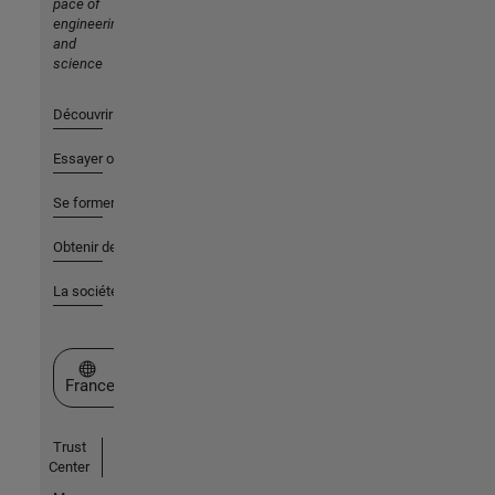
pace of
engineering
and
science
Découvrir les produits
Essayer ou acheter
Se former
Obtenir de l'aide
La société
Sélectionner un site web
France
Trust
Center