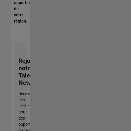
opportunités
de
votre
région.
Rejoignez
notre
Talent
Network
Recevez
des
alertes
pour
des
opportunités
d'emploi