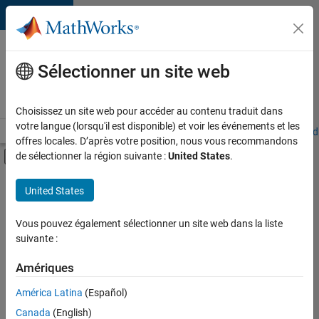
Passer au contenu
Votre
carrière
Sélectionner un site web
chez
MathWorks
Choisissez un site web pour accéder au contenu traduit dans
votre langue (lorsqu'il est disponible) et voir les événements et les
Accueil
Explorer nos opportunités
Adresses de nos bureaux
Étudi
offres locales. D’après votre position, nous vous recommandons
Activer/désactiver l'affichage du menu d
de sélectionner la région suivante :
United States
.
Contenu principal
FILTRER PAR
United States
Technologies de l’information
+
2
Ventes internes
Vous pouvez également sélectionner un site web dans la liste
suivante :
Services administratifs
Amériques
Actuellement,
América Latina
(Español)
il n’y a
Canada
(English)
aucune