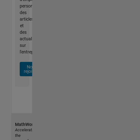
personnalisées,
des
articles
et
des
actualités
sur
l'entreprise.
Nous
rejoindre
MathWorks
Accelerating
the