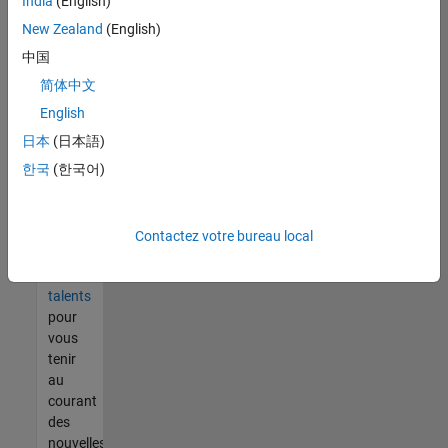
India
(English)
tout
vous
New Zealand
(English)
ne
中国
trouvez
简体中文
pas
d'offre
English
qui
日本
(日本語)
corresponde
한국
(한국어)
à vos
qualifications,
rejoignez
notre
Contactez votre bureau local
réseau
de
talents
pour
vous
tenir
au
courant
des
nouvelles