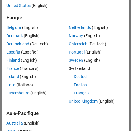
offre
United States
(English)
d'emploi
disponible
Europe
correspondant
à vos
Belgium
(English)
Netherlands
(English)
critères
Denmark
(English)
Norway
(English)
de
recherche.
Deutschland
(Deutsch)
Österreich
(Deutsch)
Vous
España
(Español)
Portugal
(English)
pouvez
Finland
(English)
Sweden
(English)
élargir
France
(Français)
Switzerland
votre
recherche
Ireland
(English)
Deutsch
ou
Italia
(Italiano)
English
afficher
Luxembourg
(English)
Français
l’ensemble
des
United Kingdom
(English)
offres
Asie-Pacifique
d'emploi
.
Si
Australia
(English)
malgré