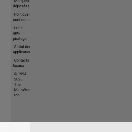
Marques
déposées
Politique de
confidentialité
Lutte
anti-
piratage
Statut des
applications
Contacts
locaux
© 1994-
2026
The
MathWorks,
Inc.