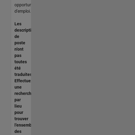
opportunités
d'emploi.
Les
descriptions
de
poste
n’ont
pas
toutes
été
traduites.
Effectuez
une
recherche
par
lieu
pour
trouver
l’ensemble
des