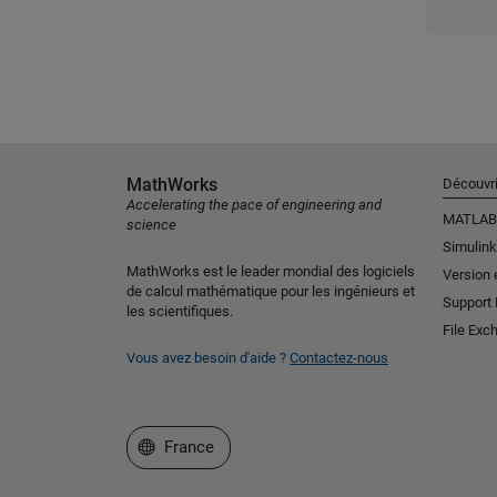
MathWorks
Découvri
Accelerating the pace of engineering and
MATLAB
science
Simulink
MathWorks est le leader mondial des logiciels
Version 
de calcul mathématique pour les ingénieurs et
Support
les scientifiques.
File Exc
Vous avez besoin d'aide ?
Contactez-nous
Sélectionner un site web
France