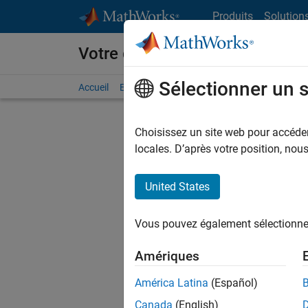
Passer au contenu
Produits
Solution
Votre carrière chez MathWorks
Sélectionner un 
Accueil
Explorer nos opportunités
Adresses de no
Choisissez un site web pour accéder 
FILTRER
locales. D’après votre position, no
United States
Trier p
Vous pouvez également sélectionner 
Enregistr
Amériques
América Latina
(Español)
Les desc
Canada
(English)