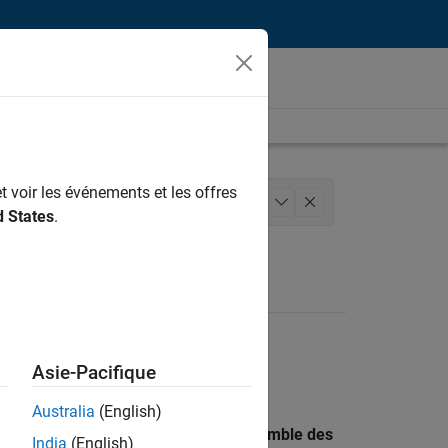
t voir les événements et les offres
 des versions
Rédaction technique
+
1
d States
.
Asie-Pacifique
Australia
(English)
 recherche par lieu pour trouver l’ensemble des
India
(English)