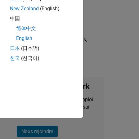
New Zealand
(English)
中国
简体中文
English
st strategies, scalable test frameworks,
日本
(日本語)
한국
(한국어)
ignez notre Talent Network
des alertes pour des opportunités d'emploi
alisées, des articles et des actualités sur
l'entreprise.
Nous rejoindre