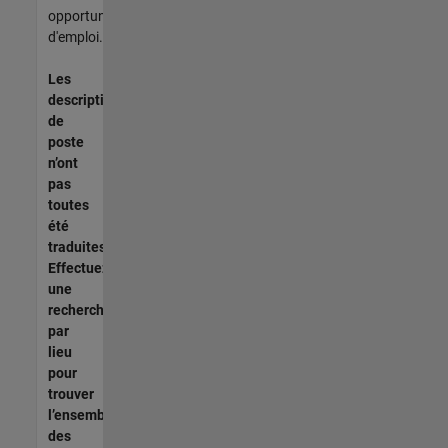
opportunités
d'emploi.
Les
descriptions
de
poste
n’ont
pas
toutes
été
traduites.
Effectuez
une
recherche
par
lieu
pour
trouver
l’ensemble
des