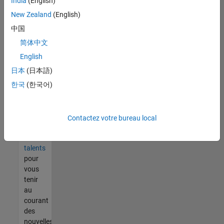
India
(English)
tout
vous
New Zealand
(English)
ne
中国
trouvez
简体中文
pas
d'offre
English
qui
日本
(日本語)
corresponde
한국
(한국어)
à vos
qualifications,
rejoignez
notre
Contactez votre bureau local
réseau
de
talents
pour
vous
tenir
au
courant
des
nouvelles