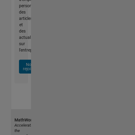
personnalisées,
des
articles
et
des
actualités
sur
l'entreprise.
Nous
rejoindre
MathWorks
Accelerating
the