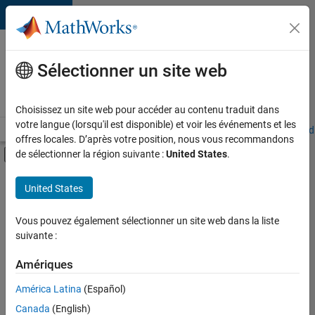
Passer au contenu
Votre
carrière
Sélectionner un site web
chez
MathWorks
Choisissez un site web pour accéder au contenu traduit dans
votre langue (lorsqu'il est disponible) et voir les événements et les
Accueil
Explorer nos opportunités
Adresses de nos bureaux
Étudi
offres locales. D’après votre position, nous vous recommandons
Activer/désactiver l'affichage du menu d
de sélectionner la région suivante :
United States
.
Contenu principal
FILTRER PAR
United States
Technologies de l’information
+
2
Ventes commerciales
Vous pouvez également sélectionner un site web dans la liste
suivante :
Ventes internes
Amériques
Actuellement,
América Latina
(Español)
il n’y a
Canada
(English)
aucune