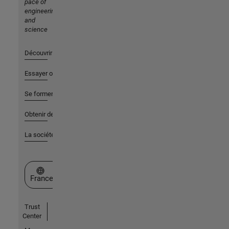
pace of
engineering
and
science
Découvrir les produits
Essayer ou acheter
Se former
Obtenir de l'aide
La société
Sélectionner un site web
France
Trust
Center