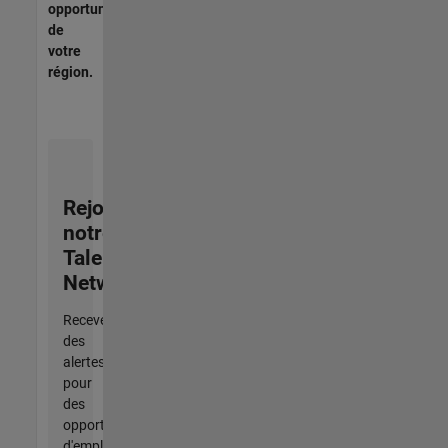
opportunités
de
votre
région.
Rejoignez
notre
Talent
Network
Recevez
des
alertes
pour
des
opportunités
d'emploi