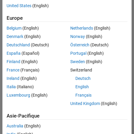
offre
United States
(English)
d'emploi
disponible
Europe
correspondant
à vos
Belgium
(English)
Netherlands
(English)
critères
Denmark
(English)
Norway
(English)
de
recherche.
Deutschland
(Deutsch)
Österreich
(Deutsch)
Vous
España
(Español)
Portugal
(English)
pouvez
Finland
(English)
Sweden
(English)
élargir
France
(Français)
Switzerland
votre
recherche
Ireland
(English)
Deutsch
ou
Italia
(Italiano)
English
afficher
Luxembourg
(English)
Français
l’ensemble
des
United Kingdom
(English)
offres
Asie-Pacifique
d'emploi
.
Si
Australia
(English)
malgré