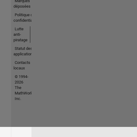
Marques
déposées
Politique de
confidentialité
Lutte
anti-
piratage
Statut des
applications
Contacts
locaux
© 1994-
2026
The
MathWorks,
Inc.