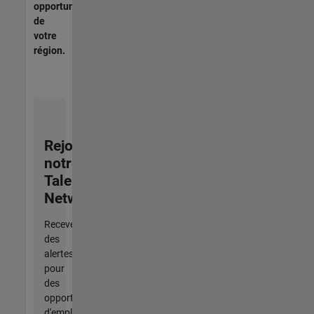
opportunités
de
votre
région.
Rejoignez
notre
Talent
Network
Recevez
des
alertes
pour
des
opportunités
d'emploi