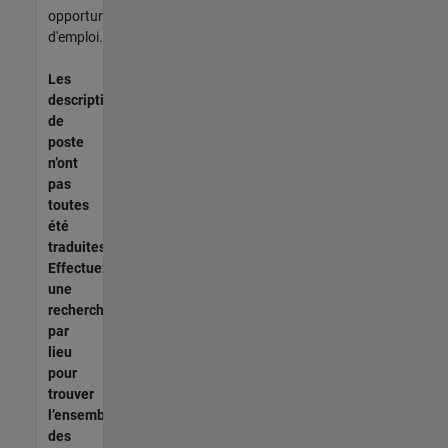
opportunités
d'emploi.
Les
descriptions
de
poste
n’ont
pas
toutes
été
traduites.
Effectuez
une
recherche
par
lieu
pour
trouver
l’ensemble
des