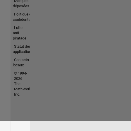
Marques
déposées
Politique de
confidentialité
Lutte
anti-
piratage
Statut des
applications
Contacts
locaux
© 1994-
2026
The
MathWorks,
Inc.