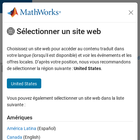
Passer au contenu
Votre
carrière
Sélectionner un site web
chez
MathWorks
Choisissez un site web pour accéder au contenu traduit dans
votre langue (lorsqu'il est disponible) et voir les événements et les
Accueil
Explorer nos opportunités
Adresses de nos bureaux
Étudi
offres locales. D’après votre position, nous vous recommandons
Activer/désactiver l'affichage du menu d
de sélectionner la région suivante :
United States
.
Contenu principal
FILTRER PAR
United States
Technologies de l’information
+
3
Ventes commerciales
Vous pouvez également sélectionner un site web dans la liste
suivante :
Ventes pour l'éducation
Ventes internes
Amériques
Actuellement,
América Latina
(Español)
il n’y a
Canada
(English)
aucune