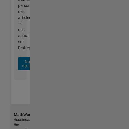
personnalisées,
des
articles
et
des
actualités
sur
l'entreprise.
Nous
rejoindre
MathWorks
Accelerating
the