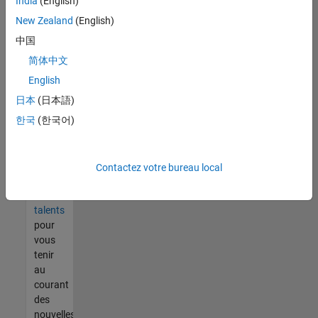
India
(English)
tout
vous
New Zealand
(English)
ne
中国
trouvez
简体中文
pas
d'offre
English
qui
日本
(日本語)
corresponde
한국
(한국어)
à vos
qualifications,
rejoignez
notre
Contactez votre bureau local
réseau
de
talents
pour
vous
tenir
au
courant
des
nouvelles