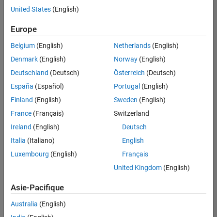
offre
United States
(English)
d'emploi
disponible
Europe
correspondant
à vos
Belgium
(English)
Netherlands
(English)
critères
Denmark
(English)
Norway
(English)
de
recherche.
Deutschland
(Deutsch)
Österreich
(Deutsch)
Vous
España
(Español)
Portugal
(English)
pouvez
Finland
(English)
Sweden
(English)
élargir
France
(Français)
Switzerland
votre
recherche
Ireland
(English)
Deutsch
ou
Italia
(Italiano)
English
afficher
Luxembourg
(English)
Français
l’ensemble
des
United Kingdom
(English)
offres
Asie-Pacifique
d'emploi
.
Si
Australia
(English)
malgré