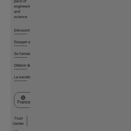
pace of
engineering
and
science
Découvrir les produits
Essayer ou acheter
Se former
Obtenir de l'aide
La société
Sélectionner un site web
France
Trust
Center