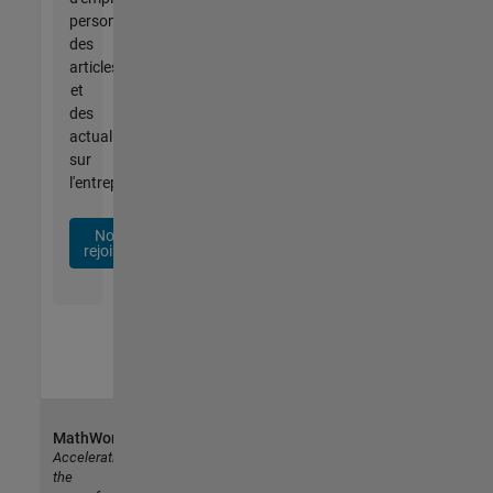
personnalisées,
des
articles
et
des
actualités
sur
l'entreprise.
Nous
rejoindre
MathWorks
Accelerating
the