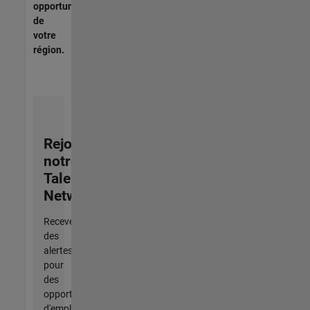
opportunités
de
votre
région.
Rejoignez
notre
Talent
Network
Recevez
des
alertes
pour
des
opportunités
d'emploi