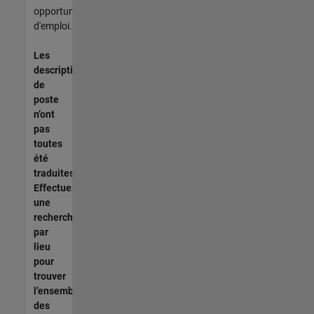
opportunités
d'emploi.
Les
descriptions
de
poste
n’ont
pas
toutes
été
traduites.
Effectuez
une
recherche
par
lieu
pour
trouver
l’ensemble
des