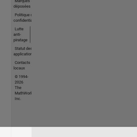
Marques
déposées
Politique de
confidentialité
Lutte
anti-
piratage
Statut des
applications
Contacts
locaux
© 1994-
2026
The
MathWorks,
Inc.