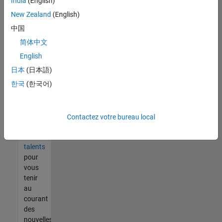
India
(English)
tout
vous
New Zealand
(English)
ne
中国
trouvez
简体中文
pas
d'offre
English
qui
日本
(日本語)
corresponde
한국
(한국어)
à vos
qualifications,
rejoignez
notre
Contactez votre bureau local
réseau
de
talents
pour
vous
tenir
au
courant
des
nouvelles