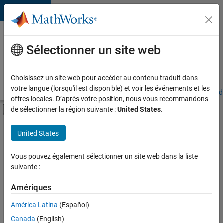
Passer au contenu
Votre
carrière
Sélectionner un site web
chez
MathWorks
Choisissez un site web pour accéder au contenu traduit dans
votre langue (lorsqu'il est disponible) et voir les événements et les
Accueil
Explorer nos opportunités
Adresses de nos bureaux
Étudi
offres locales. D’après votre position, nous vous recommandons
Activer/désactiver l'affichage du menu d
de sélectionner la région suivante :
United States
.
Contenu principal
FILTRER PAR
United States
Ventes commerciales
+
2
Ventes pour l'éducation
Vous pouvez également sélectionner un site web dans la liste
suivante :
Finances et opérations
Amériques
Actuellement,
América Latina
(Español)
il n’y a
Canada
(English)
aucune