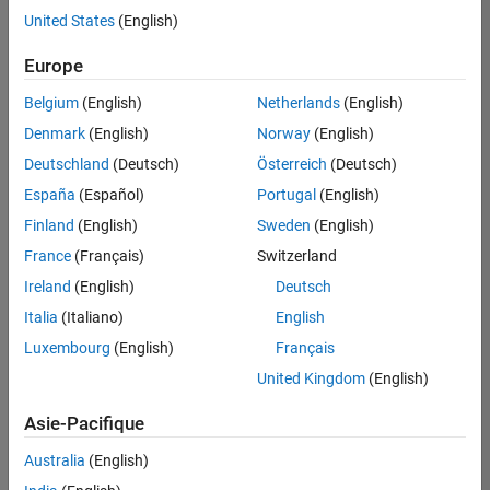
offre
United States
(English)
d'emploi
disponible
Europe
correspondant
à vos
Belgium
(English)
Netherlands
(English)
critères
Denmark
(English)
Norway
(English)
de
recherche.
Deutschland
(Deutsch)
Österreich
(Deutsch)
Vous
España
(Español)
Portugal
(English)
pouvez
Finland
(English)
Sweden
(English)
élargir
France
(Français)
Switzerland
votre
recherche
Ireland
(English)
Deutsch
ou
Italia
(Italiano)
English
afficher
Luxembourg
(English)
Français
l’ensemble
des
United Kingdom
(English)
offres
Asie-Pacifique
d'emploi
.
Si
Australia
(English)
malgré