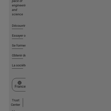
pace of
engineering
and
science
Découvrir les produits
Essayer ou acheter
Se former
Obtenir de l'aide
La société
Sélectionner un site web
France
Trust
Center