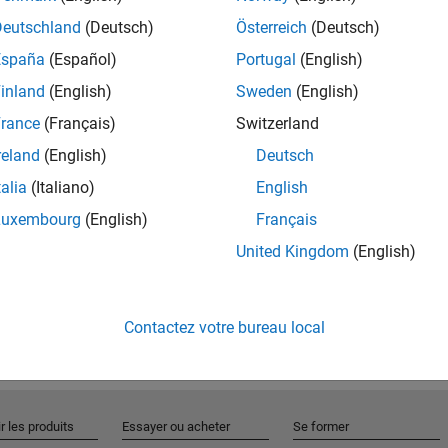
Deutschland
(Deutsch)
Österreich
(Deutsch)
España
(Español)
Portugal
(English)
Rejo
inland
(English)
Sweden
(English)
rance
(Français)
Switzerland
Recevez 
reland
(English)
Deutsch
personn
talia
(Italiano)
English
Luxembourg
(English)
Français
United Kingdom
(English)
Contactez votre bureau local
r les produits
Essayer ou acheter
Se former