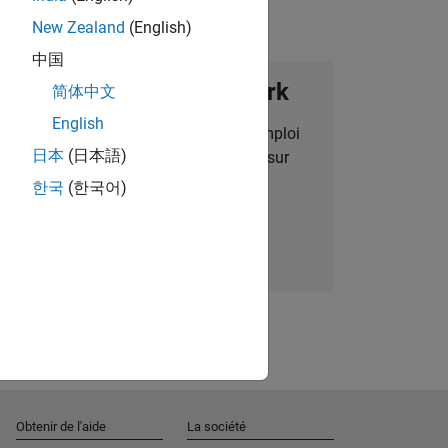
New Zealand
(English)
中国
ignez notre Talent Network
简体中文
English
des alertes pour des opportunités d'emploi
日本
(日本語)
alisées, des articles et des actualités sur
l'entreprise.
한국
(한국어)
Nous rejoindre
Obtenir de l'aide
La société