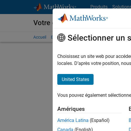
Passer au contenu
Produits
Solution
Votre carrière chez MathWorks
Sélectionner un 
Accueil
Explorer nos opportunités
Adresses de no
Choisissez un site web pour accéder 
FILTRER
locales. D’après votre position, no
United States
Actuell
Vous pou
Vous pouvez également sélectionner 
d'offre q
opportun
Amériques
Les desc
América Latina
(Español)
opportun
Canada
(English)