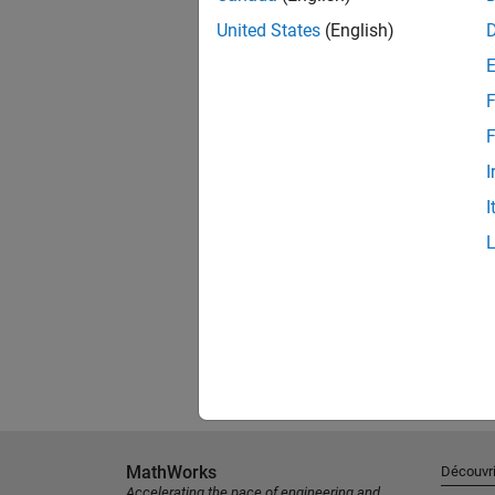
United States
(English)
F
F
I
I
MathWorks
Découvri
Accelerating the pace of engineering and