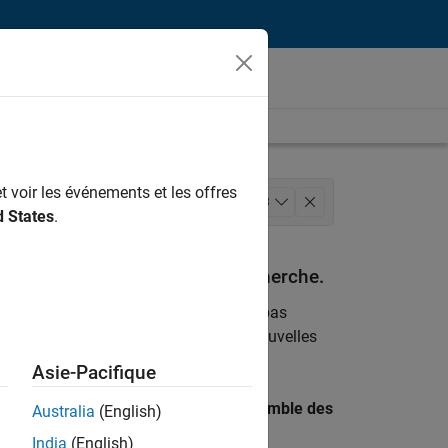
t voir les événements et les offres
 l'éducation
+
3
d States
.
ations
espondant à vos critères de recherche.
emploi
. Si malgré tout vous ne trouvez pas
ents
pour vous tenir au courant des nouvelles
Asie-Pacifique
 recherche par lieu pour trouver l’ensemble des
Australia
(English)
India
(English)