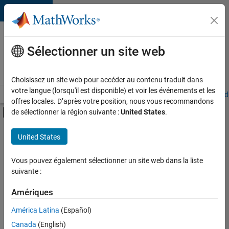
Passer au contenu
Votre
carrière
Sélectionner un site web
chez
MathWorks
Choisissez un site web pour accéder au contenu traduit dans
votre langue (lorsqu'il est disponible) et voir les événements et les
Accueil
Explorer nos opportunités
Adresses de nos bureaux
Étudi
offres locales. D’après votre position, nous vous recommandons
Activer/désactiver l'affichage du menu d
de sélectionner la région suivante :
United States
.
Contenu principal
FILTRER PAR
United States
Ventes commerciales
+
4
Support client
Vous pouvez également sélectionner un site web dans la liste
suivante :
Ventes pour l'éducation
Opérations commerciales
Amériques
Ressources humaines
Actuellement,
América Latina
(Español)
il n’y a
Canada
(English)
aucune