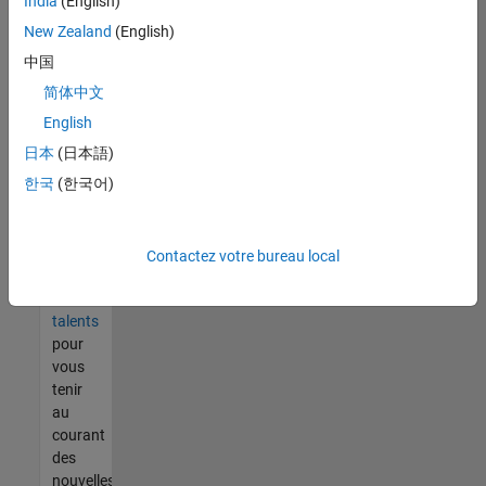
India
(English)
tout
vous
New Zealand
(English)
ne
中国
trouvez
简体中文
pas
d'offre
English
qui
日本
(日本語)
corresponde
한국
(한국어)
à vos
qualifications,
rejoignez
notre
Contactez votre bureau local
réseau
de
talents
pour
vous
tenir
au
courant
des
nouvelles