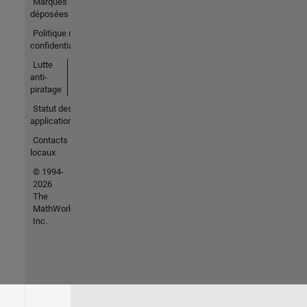
Marques
déposées
Politique de
confidentialité
Lutte
anti-
piratage
Statut des
applications
Contacts
locaux
© 1994-
2026
The
MathWorks,
Inc.