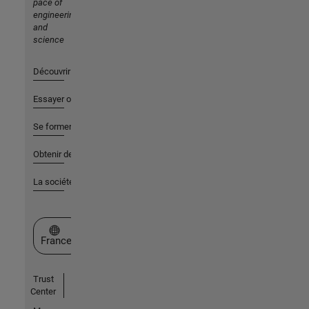
pace of
engineering
and
science
Découvrir les produits
Essayer ou acheter
Se former
Obtenir de l'aide
La société
Sélectionner un site web
France
Trust
Center