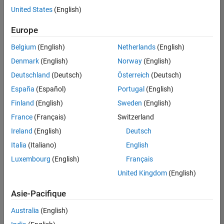
offre
United States
(English)
d'emploi
disponible
Europe
correspondant
à vos
Belgium
(English)
Netherlands
(English)
critères
Denmark
(English)
Norway
(English)
de
recherche.
Deutschland
(Deutsch)
Österreich
(Deutsch)
Vous
España
(Español)
Portugal
(English)
pouvez
Finland
(English)
Sweden
(English)
élargir
France
(Français)
Switzerland
votre
recherche
Ireland
(English)
Deutsch
ou
Italia
(Italiano)
English
afficher
Luxembourg
(English)
Français
l’ensemble
des
United Kingdom
(English)
offres
Asie-Pacifique
d'emploi
.
Si
Australia
(English)
malgré