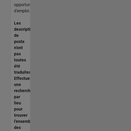
opportunités
d'emploi.
Les
descriptions
de
poste
n’ont
pas
toutes
été
traduites.
Effectuez
une
recherche
par
lieu
pour
trouver
l’ensemble
des