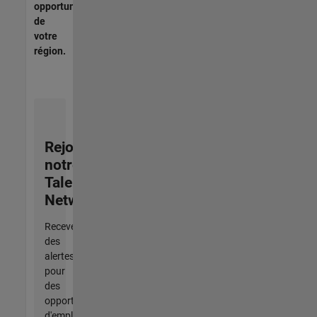
opportunités
de
votre
région.
Rejoignez
notre
Talent
Network
Recevez
des
alertes
pour
des
opportunités
d'emploi