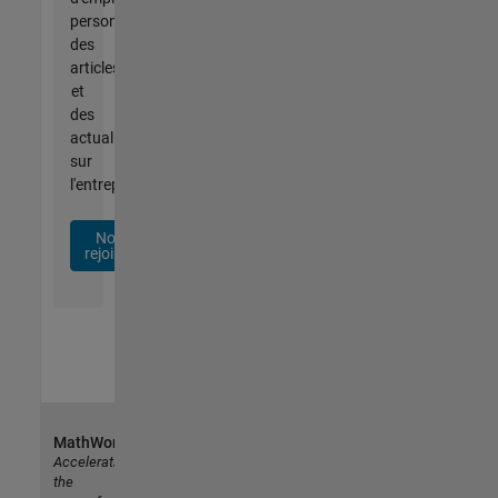
personnalisées,
des
articles
et
des
actualités
sur
l'entreprise.
Nous
rejoindre
MathWorks
Accelerating
the