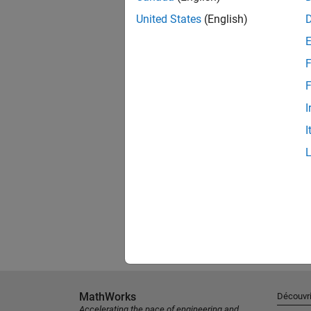
United States
(English)
F
F
I
I
MathWorks
Découvri
Accelerating the pace of engineering and