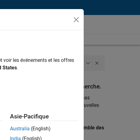
t voir les événements et les offres
inances et opérations
Juridique
+
1
d States
.
espondant à vos critères de recherche.
emploi
. Si malgré tout vous ne trouvez pas
ents
pour vous tenir au courant des nouvelles
Asie-Pacifique
 recherche par lieu pour trouver l’ensemble des
Australia
(English)
India
(English)