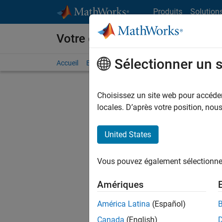
Passer au contenu
Produits
Solution
Votre carrière chez MathWorks
Sélectionner un 
Accueil
Explorer nos opportunités
Adresses de no
Choisissez un site web pour accéder 
FILTRER
locales. D’après votre position, no
United States
Actuell
Vous pou
Vous pouvez également sélectionner 
d'offre q
opportun
Amériques
Les desc
América Latina
(Español)
opportun
Canada
(English)