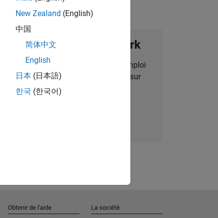
New Zealand
(English)
中国
ignez notre Talent Network
简体中文
English
des alertes pour des opportunités d'emploi
日本
(日本語)
alisées, des articles et des actualités sur
l'entreprise.
한국
(한국어)
Nous rejoindre
Obtenir de l'aide
La société