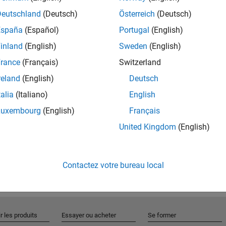
Deutschland
(Deutsch)
Österreich
(Deutsch)
España
(Español)
Portugal
(English)
Rejo
inland
(English)
Sweden
(English)
rance
(Français)
Switzerland
Recevez 
reland
(English)
Deutsch
personn
talia
(Italiano)
English
Luxembourg
(English)
Français
United Kingdom
(English)
Contactez votre bureau local
r les produits
Essayer ou acheter
Se former