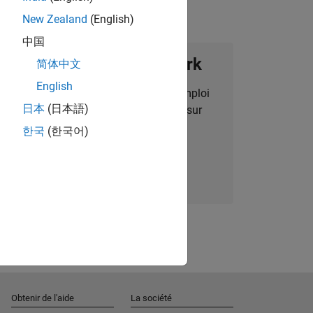
New Zealand
(English)
中国
ignez notre Talent Network
简体中文
English
des alertes pour des opportunités d'emploi
日本
(日本語)
alisées, des articles et des actualités sur
l'entreprise.
한국
(한국어)
Nous rejoindre
Obtenir de l'aide
La société