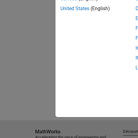
United States
(English)
F
F
I
I
MathWorks
Découvri
Accelerating the pace of engineering and