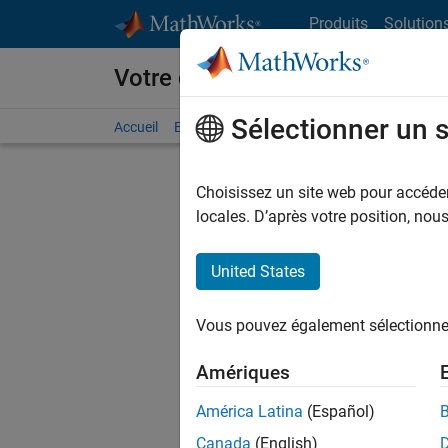
Passer au contenu
Produits
Solution
Votre carrière chez MathWorks
Sélectionner un 
Accueil
Explorer nos opportunités
Adresses de no
Choisissez un site web pour accéder 
FILTRER
locales. D’après votre position, no
United States
Actuell
Vous pou
Vous pouvez également sélectionner 
d'offre q
opportun
Amériques
Les desc
América Latina
(Español)
opportun
Canada
(English)