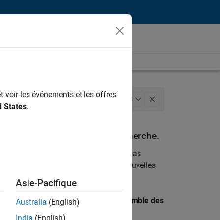
t voir les événements et les offres
commerciales
+
3
d States
.
espondant à vos critères de recherche.
emploi
. Si malgré tout vous ne trouvez pas
ents
pour vous tenir au courant des nouvelles
Asie-Pacifique
 recherche par lieu pour trouver l’ensemble des
Australia
(English)
India
(English)