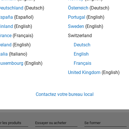
Deutschland
(Deutsch)
Österreich
(Deutsch)
España
(Español)
Portugal
(English)
Rejo
inland
(English)
Sweden
(English)
rance
(Français)
Switzerland
Recevez 
reland
(English)
Deutsch
personn
talia
(Italiano)
English
Luxembourg
(English)
Français
United Kingdom
(English)
Contactez votre bureau local
r les produits
Essayer ou acheter
Se former