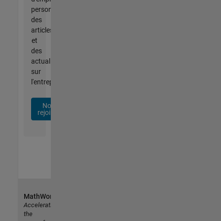
personnalisées,
des
articles
et
des
actualités
sur
l'entreprise.
Nous
rejoindre
MathWorks
Accelerating
the