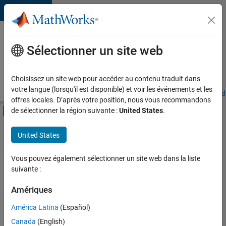
Passer au contenu
Votre
carrière
Sélectionner un site web
chez
MathWorks
Choisissez un site web pour accéder au contenu traduit dans
votre langue (lorsqu'il est disponible) et voir les événements et les
Accueil
Explorer nos opportunités
Adresses de nos bureaux
Étudi
offres locales. D’après votre position, nous vous recommandons
Activer/désactiver l'affichage du menu d
de sélectionner la région suivante :
United States
.
Contenu principal
FILTRER PAR
United States
Technologies de l’information
+
5
Ventes commerciales
Vous pouvez également sélectionner un site web dans la liste
suivante :
Opérations commerciales
Services marketing
Amériques
Ressources humaines
Actuellement,
América Latina
(Español)
il n’y a
Services administratifs
Canada
(English)
aucune