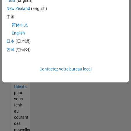
India
(English)
tout
vous
New Zealand
(English)
ne
中国
trouvez
简体中文
pas
d'offre
English
qui
日本
(日本語)
corresponde
한국
(한국어)
à vos
qualifications,
rejoignez
notre
Contactez votre bureau local
réseau
de
talents
pour
vous
tenir
au
courant
des
nouvelles