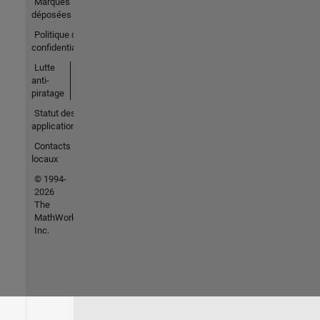
Marques
déposées
Politique de
confidentialité
Lutte
anti-
piratage
Statut des
applications
Contacts
locaux
© 1994-
2026
The
MathWorks,
Inc.