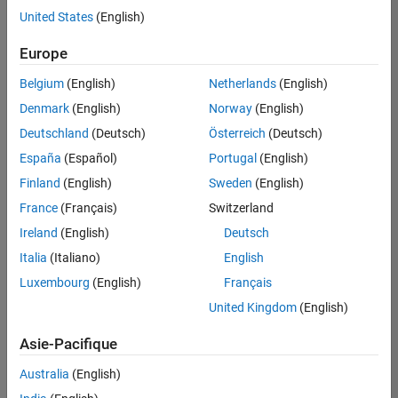
offre
United States
(English)
d'emploi
disponible
Europe
correspondant
à vos
Belgium
(English)
Netherlands
(English)
critères
Denmark
(English)
Norway
(English)
de
recherche.
Deutschland
(Deutsch)
Österreich
(Deutsch)
Vous
España
(Español)
Portugal
(English)
pouvez
Finland
(English)
Sweden
(English)
élargir
France
(Français)
Switzerland
votre
recherche
Ireland
(English)
Deutsch
ou
Italia
(Italiano)
English
afficher
Luxembourg
(English)
Français
l’ensemble
des
United Kingdom
(English)
offres
Asie-Pacifique
d'emploi
.
Si
Australia
(English)
malgré