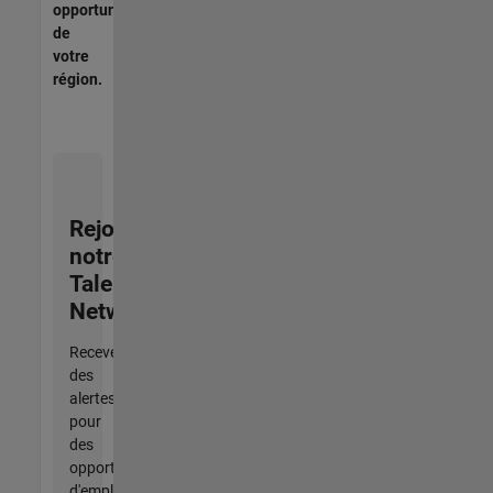
opportunités
de
votre
région.
Rejoignez
notre
Talent
Network
Recevez
des
alertes
pour
des
opportunités
d'emploi