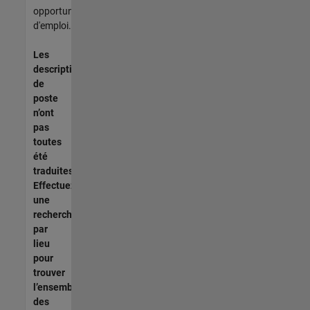
opportunités
d'emploi.
Les
descriptions
de
poste
n’ont
pas
toutes
été
traduites.
Effectuez
une
recherche
par
lieu
pour
trouver
l’ensemble
des