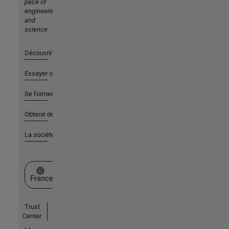
pace of
engineering
and
science
Découvrir les produits
Essayer ou acheter
Se former
Obtenir de l'aide
La société
Sélectionner un site web
France
Trust
Center