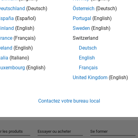
Deutschland
(Deutsch)
Österreich
(Deutsch)
España
(Español)
Portugal
(English)
Rejo
inland
(English)
Sweden
(English)
rance
(Français)
Switzerland
Recevez 
reland
(English)
Deutsch
personn
talia
(Italiano)
English
Luxembourg
(English)
Français
United Kingdom
(English)
Contactez votre bureau local
r les produits
Essayer ou acheter
Se former