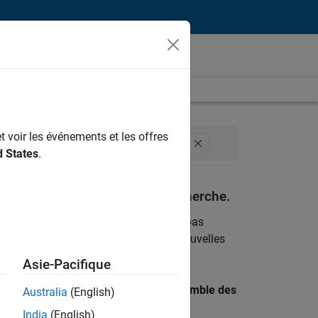
t voir les événements et les offres
es internes
Communication marketing
d States
.
espondant à vos critères de recherche.
emploi
. Si malgré tout vous ne trouvez pas
ents
pour vous tenir au courant des nouvelles
Asie-Pacifique
 recherche par lieu pour trouver l’ensemble des
Australia
(English)
India
(English)