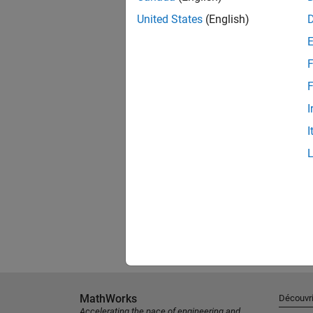
United States
(English)
F
F
I
I
MathWorks
Découvri
Accelerating the pace of engineering and