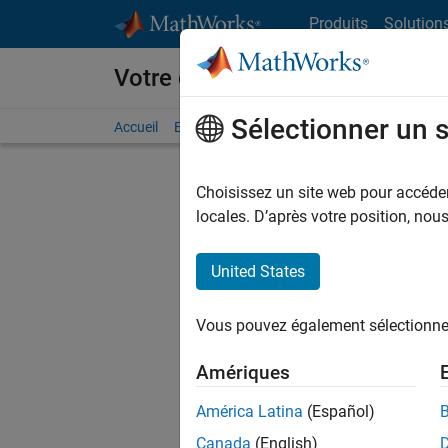
Passer au contenu
Produits
Solution
Votre carrière chez MathWorks
Sélectionner un 
Accueil
Explorer nos opportunités
Adresses de no
Choisissez un site web pour accéder 
FI
locales. D’après votre position, no
United States
Actuell
Vous pou
Vous pouvez également sélectionner 
d'offre q
opportun
Amériques
Les desc
América Latina
(Español)
opportun
Canada
(English)