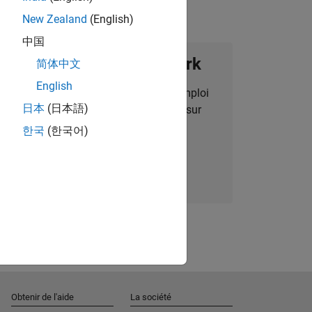
New Zealand
(English)
中国
ignez notre Talent Network
简体中文
English
des alertes pour des opportunités d'emploi
日本
(日本語)
alisées, des articles et des actualités sur
l'entreprise.
한국
(한국어)
Nous rejoindre
Obtenir de l'aide
La société