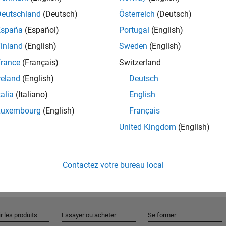
Deutschland
(Deutsch)
Österreich
(Deutsch)
España
(Español)
Portugal
(English)
Rejo
inland
(English)
Sweden
(English)
rance
(Français)
Switzerland
Recevez 
reland
(English)
Deutsch
personn
talia
(Italiano)
English
Luxembourg
(English)
Français
United Kingdom
(English)
Contactez votre bureau local
r les produits
Essayer ou acheter
Se former