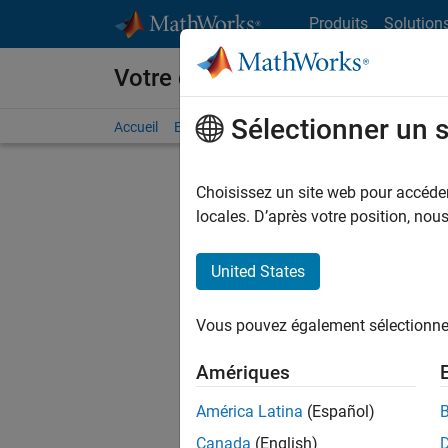
Passer au contenu
Produits
Solution
Votre carrière chez MathWorks
Sélectionner un 
Accueil
Explorer nos opportunités
Adresses de no
Choisissez un site web pour accéder 
locales. D’après votre position, no
United States
Actuell
Vous pou
Vous pouvez également sélectionner 
d'offre q
opportun
Amériques
Les desc
América Latina
(Español)
opportun
Canada
(English)