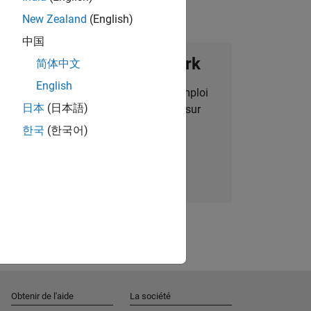
New Zealand
(English)
中国
ignez notre Talent Network
简体中文
English
des alertes pour des opportunités d'emploi
日本
(日本語)
alisées, des articles et des actualités sur
l'entreprise.
한국
(한국어)
Nous rejoindre
Obtenir de l'aide
La société