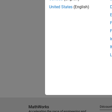
United States
(English)
F
F
I
I
MathWorks
Découvri
Accelerating the pace of engineering and