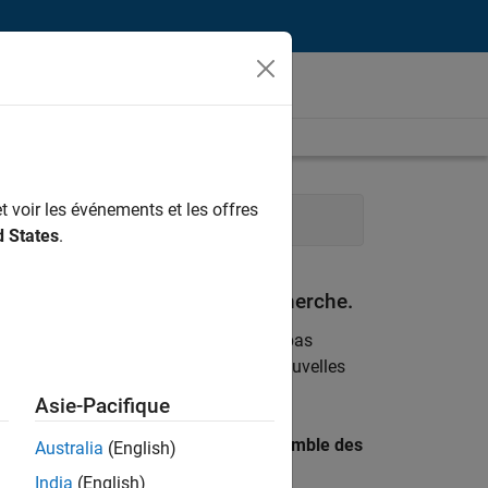
t voir les événements et les offres
Juridique
Services administratifs
d States
.
espondant à vos critères de recherche.
emploi
. Si malgré tout vous ne trouvez pas
ents
pour vous tenir au courant des nouvelles
Asie-Pacifique
 recherche par lieu pour trouver l’ensemble des
Australia
(English)
India
(English)