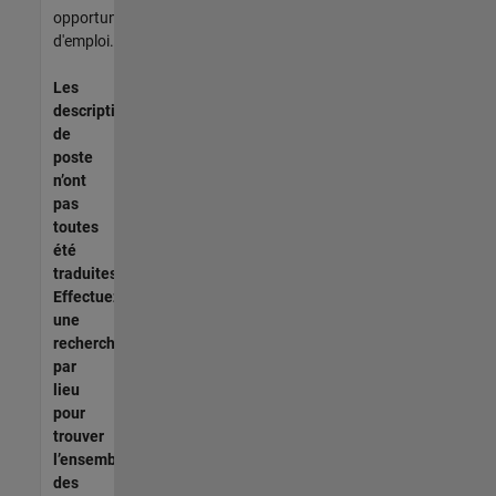
opportunités
d'emploi.
Les
descriptions
de
poste
n’ont
pas
toutes
été
traduites.
Effectuez
une
recherche
par
lieu
pour
trouver
l’ensemble
des