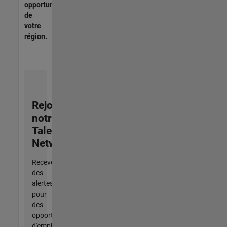
opportunités
de
votre
région.
Rejoignez
notre
Talent
Network
Recevez
des
alertes
pour
des
opportunités
d'emploi