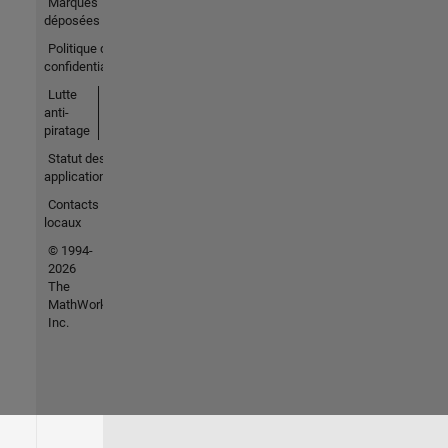
Marques
déposées
Politique de
confidentialité
Lutte
anti-
piratage
Statut des
applications
Contacts
locaux
© 1994-
2026
The
MathWorks,
Inc.