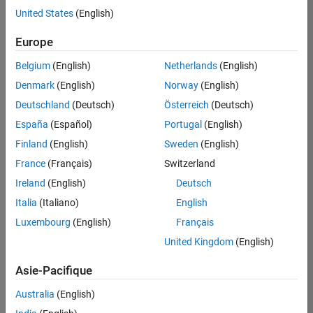
offre
United States
(English)
d'emploi
disponible
Europe
correspondant
à vos
Belgium
(English)
Netherlands
(English)
critères
Denmark
(English)
Norway
(English)
de
recherche.
Deutschland
(Deutsch)
Österreich
(Deutsch)
Vous
España
(Español)
Portugal
(English)
pouvez
Finland
(English)
Sweden
(English)
élargir
France
(Français)
Switzerland
votre
recherche
Ireland
(English)
Deutsch
ou
Italia
(Italiano)
English
afficher
Luxembourg
(English)
Français
l’ensemble
des
United Kingdom
(English)
offres
Asie-Pacifique
d'emploi
.
Si
Australia
(English)
malgré