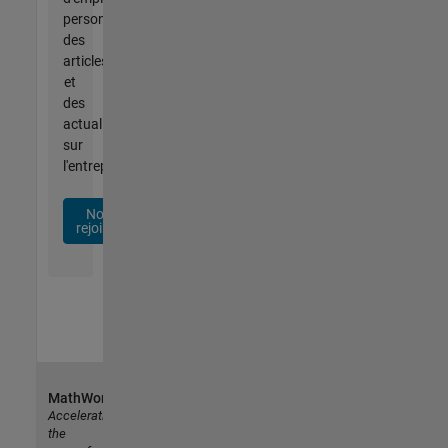
personnalisées,
des
articles
et
des
actualités
sur
l'entreprise.
Nous
rejoindre
MathWorks
Accelerating
the