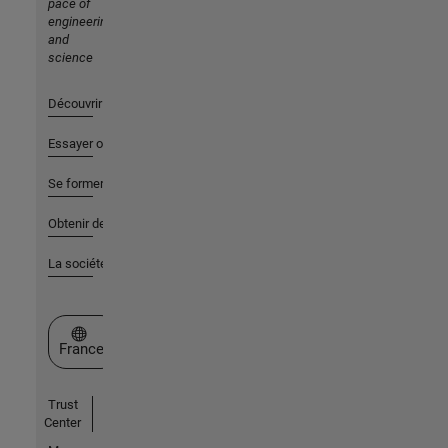
pace of
engineering
and
science
Découvrir les produits
Essayer ou acheter
Se former
Obtenir de l'aide
La société
Sélectionner un site web
France
Trust
Center