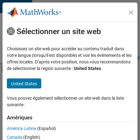
Passer au contenu
Votre
carrière
Sélectionner un site web
chez
MathWorks
Choisissez un site web pour accéder au contenu traduit dans
votre langue (lorsqu'il est disponible) et voir les événements et les
Accueil
Explorer nos opportunités
Adresses de nos bureaux
Étudi
offres locales. D’après votre position, nous vous recommandons
Activer/désactiver l'affichage du menu d
de sélectionner la région suivante :
United States
.
Contenu principal
FILTRER PAR
United States
Technologies de l’information
+
2
Ventes pour l'éducation
Vous pouvez également sélectionner un site web dans la liste
suivante :
Ressources humaines
Amériques
Actuellement,
América Latina
(Español)
il n’y a
Canada
(English)
aucune