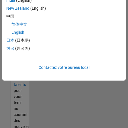
India
(English)
tout
vous
New Zealand
(English)
ne
中国
trouvez
简体中文
pas
d'offre
English
qui
日本
(日本語)
corresponde
한국
(한국어)
à vos
qualifications,
rejoignez
notre
Contactez votre bureau local
réseau
de
talents
pour
vous
tenir
au
courant
des
nouvelles