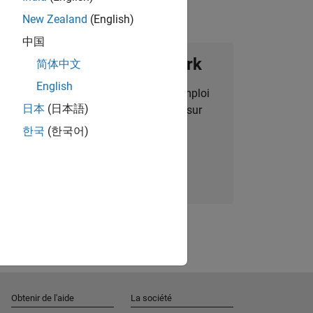
New Zealand
(English)
中国
ignez notre Talent Network
简体中文
English
des alertes pour des opportunités d'emploi
日本
(日本語)
alisées, des articles et des actualités sur
l'entreprise.
한국
(한국어)
Nous rejoindre
Obtenir de l'aide
La société