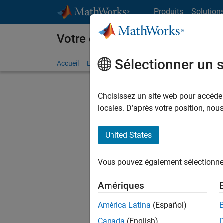
Passer au contenu
Produits
Solution
Votre carrière chez MathWorks
Sélectionner un 
Accueil
Explorer nos opportunités
Adresses de no
Choisissez un site web pour accéder 
FILTRER
locales. D’après votre position, no
United States
Actuell
Vous pou
Vous pouvez également sélectionner 
d'offre q
opportun
Amériques
Les desc
América Latina
(Español)
opportun
Canada
(English)