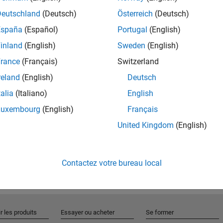
Deutschland
(Deutsch)
Österreich
(Deutsch)
España
(Español)
Portugal
(English)
Rejo
inland
(English)
Sweden
(English)
rance
(Français)
Switzerland
Recevez 
reland
(English)
Deutsch
personn
talia
(Italiano)
English
Luxembourg
(English)
Français
United Kingdom
(English)
Contactez votre bureau local
r les produits
Essayer ou acheter
Se former