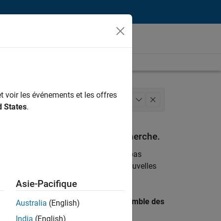
t voir les événements et les offres
s commerciales
+
1
d States
.
espondant à vos critères de recherche.
emploi
. Si malgré tout vous ne trouvez pas
ents
pour vous tenir au courant des nouvelles
Asie-Pacifique
 recherche par lieu pour trouver l’ensemble des
Australia
(English)
India
(English)