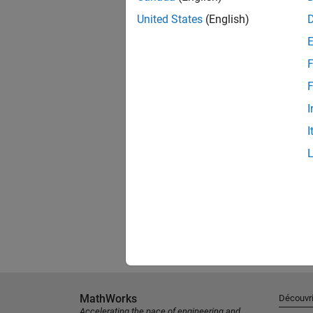
United States
(English)
F
F
I
I
MathWorks
Découvri
Accelerating the pace of engineering and