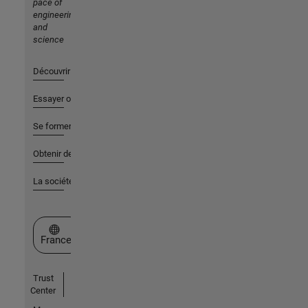
pace of
engineering
and
science
Découvrir les produits
Essayer ou acheter
Se former
Obtenir de l'aide
La société
Sélectionner un site web
France
Trust
Center