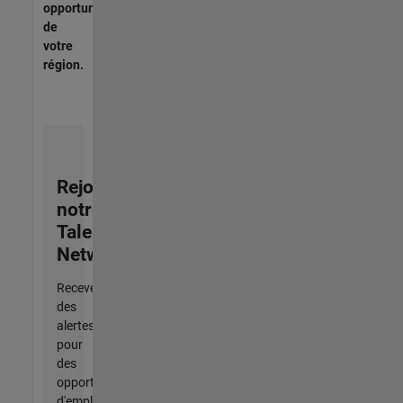
opportunités
de
votre
région.
Rejoignez
notre
Talent
Network
Recevez
des
alertes
pour
des
opportunités
d'emploi