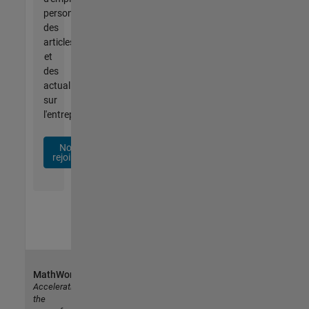
personnalisées,
des
articles
et
des
actualités
sur
l'entreprise.
Nous
rejoindre
MathWorks
Accelerating
the