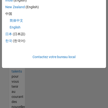
India
(English)
tout
vous
New Zealand
(English)
ne
中国
trouvez
简体中文
pas
d'offre
English
qui
日本
(日本語)
corresponde
한국
(한국어)
à vos
qualifications,
rejoignez
notre
Contactez votre bureau local
réseau
de
talents
pour
vous
tenir
au
courant
des
nouvelles