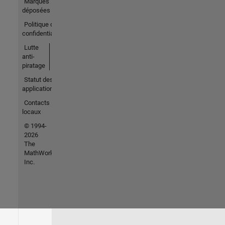
Marques
déposées
Politique de
confidentialité
Lutte
anti-
piratage
Statut des
applications
Contacts
locaux
© 1994-
2026
The
MathWorks,
Inc.