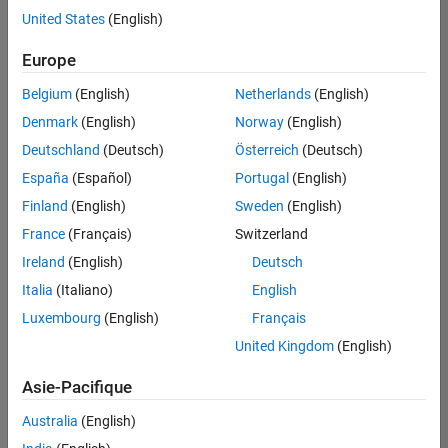
offre
United States
(English)
d'emploi
disponible
Europe
correspondant
à vos
Belgium
(English)
Netherlands
(English)
critères
Denmark
(English)
Norway
(English)
de
recherche.
Deutschland
(Deutsch)
Österreich
(Deutsch)
Vous
España
(Español)
Portugal
(English)
pouvez
Finland
(English)
Sweden
(English)
élargir
France
(Français)
Switzerland
votre
recherche
Ireland
(English)
Deutsch
ou
Italia
(Italiano)
English
afficher
Luxembourg
(English)
Français
l’ensemble
des
United Kingdom
(English)
offres
Asie-Pacifique
d'emploi
.
Si
Australia
(English)
malgré