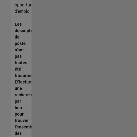
opportunités
d'emploi.
Les
descriptions
de
poste
n’ont
pas
toutes
été
traduites.
Effectuez
une
recherche
par
lieu
pour
trouver
l’ensemble
des