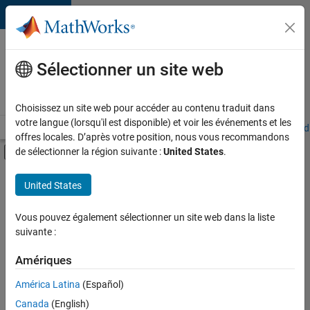
Passer au contenu
Votre
carrière
Sélectionner un site web
chez
MathWorks
Choisissez un site web pour accéder au contenu traduit dans
votre langue (lorsqu'il est disponible) et voir les événements et les
Accueil
Explorer nos opportunités
Adresses de nos bureaux
Étudi
offres locales. D’après votre position, nous vous recommandons
Activer/désactiver l'affichage du menu d
de sélectionner la région suivante :
United States
.
Contenu principal
FILTRER PAR
United States
Technologies de l’information
+
4
Ventes pour l'éducation
Vous pouvez également sélectionner un site web dans la liste
suivante :
Communication marketing
Ressources humaines
Amériques
Juridique
Actuellement,
América Latina
(Español)
il n’y a
Canada
(English)
aucune