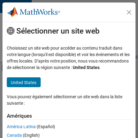
Passer au contenu
Votre
carrière
Sélectionner un site web
chez
MathWorks
Choisissez un site web pour accéder au contenu traduit dans
votre langue (lorsqu'il est disponible) et voir les événements et les
Accueil
Explorer nos opportunités
Adresses de nos bureaux
Étudi
offres locales. D’après votre position, nous vous recommandons
Activer/désactiver l'affichage du menu d
de sélectionner la région suivante :
United States
.
Contenu principal
FILTRER PAR
United States
Ventes internes
Vous pouvez également sélectionner un site web dans la liste
suivante :
Actuellement,
il n’y a
Amériques
aucune
offre
América Latina
(Español)
d'emploi
disponible
Canada
(English)