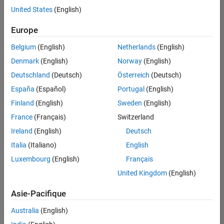
correspondant
United States
(English)
à vos
critères
Europe
de
recherche.
Belgium
(English)
Netherlands
(English)
Vous
Denmark
(English)
Norway
(English)
pouvez
Deutschland
(Deutsch)
Österreich
(Deutsch)
élargir
España
(Español)
Portugal
(English)
votre
recherche
Finland
(English)
Sweden
(English)
ou
France
(Français)
Switzerland
afficher
Ireland
(English)
Deutsch
l’ensemble
des
Italia
(Italiano)
English
offres
Luxembourg
(English)
Français
d'emploi
.
United Kingdom
(English)
Si
malgré
Asie-Pacifique
tout
vous
Australia
(English)
ne