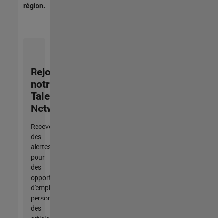
région.
Rejoignez
notre
Talent
Network
Recevez
des
alertes
pour
des
opportunités
d'emploi
personnalisées,
des