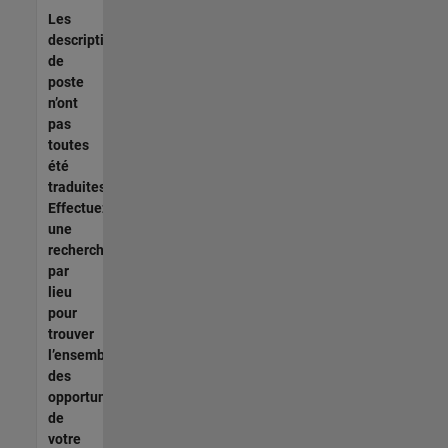
Les
descriptions
de
poste
n’ont
pas
toutes
été
traduites.
Effectuez
une
recherche
par
lieu
pour
trouver
l’ensemble
des
opportunités
de
votre