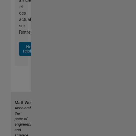
articles
et
des
actualités
sur
l'entreprise.
Nous
rejoindre
MathWorks
Accelerating
the
pace of
engineering
and
science