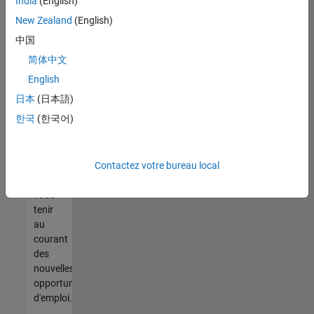
India
(English)
trouvez
pas
New Zealand
(English)
d'offre
中国
qui
简体中文
corresponde
à vos
English
qualifications,
日本
(日本語)
rejoignez
한국
(한국어)
notre
réseau
de
Contactez votre bureau local
talents
pour
vous
tenir
au
courant
des
nouvelles
opportunités
d'emploi.