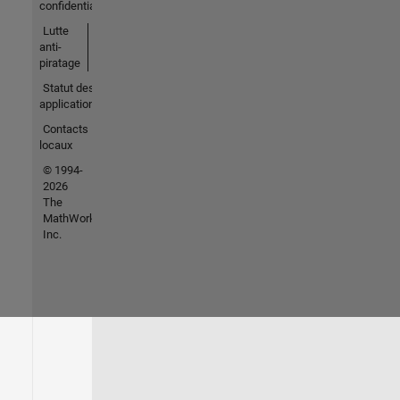
confidentialité
Lutte
anti-
piratage
Statut des
applications
Contacts
locaux
© 1994-
2026
The
MathWorks,
Inc.