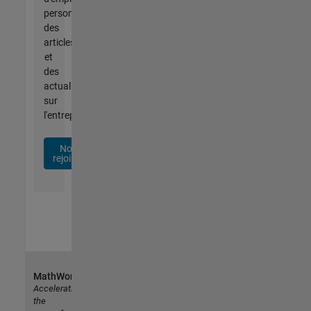
personnalisées,
des
articles
et
des
actualités
sur
l'entreprise.
Nous
rejoindre
MathWorks
Accelerating
the