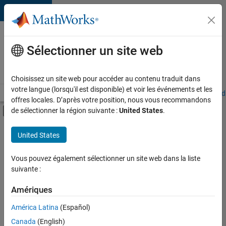
Passer au contenu
Votre
carrière
Sélectionner un site web
chez
MathWorks
Choisissez un site web pour accéder au contenu traduit dans
votre langue (lorsqu'il est disponible) et voir les événements et les
Accueil
Explorer nos opportunités
Adresses de nos bureaux
Étudi
offres locales. D’après votre position, nous vous recommandons
Activer/désactiver l'affichage du menu d
de sélectionner la région suivante :
United States
.
Contenu principal
FILTRER PAR
United States
Ventes internes
+
1
Juridique
Vous pouvez également sélectionner un site web dans la liste
suivante :
Amériques
Actuellement,
América Latina
(Español)
il n’y a
Canada
(English)
aucune