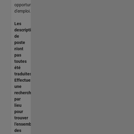
opportunités
d'emploi.
Les
descriptions
de
poste
n’ont
pas
toutes
été
traduites.
Effectuez
une
recherche
par
lieu
pour
trouver
l’ensemble
des