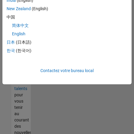
India
(English)
tout
vous
New Zealand
(English)
ne
中国
trouvez
简体中文
pas
d'offre
English
qui
日本
(日本語)
corresponde
한국
(한국어)
à vos
qualifications,
rejoignez
notre
Contactez votre bureau local
réseau
de
talents
pour
vous
tenir
au
courant
des
nouvelles