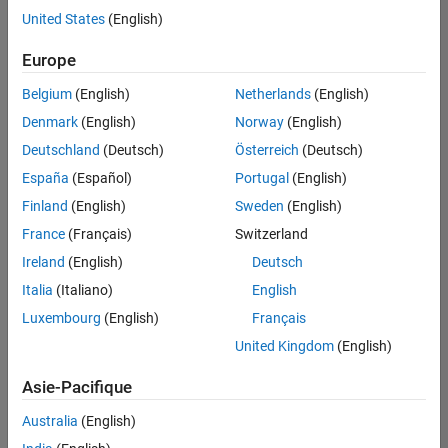
offre
United States
(English)
d'emploi
disponible
Europe
correspondant
à vos
Belgium
(English)
Netherlands
(English)
critères
Denmark
(English)
Norway
(English)
de
recherche.
Deutschland
(Deutsch)
Österreich
(Deutsch)
Vous
España
(Español)
Portugal
(English)
pouvez
Finland
(English)
Sweden
(English)
élargir
France
(Français)
Switzerland
votre
recherche
Ireland
(English)
Deutsch
ou
Italia
(Italiano)
English
afficher
Luxembourg
(English)
Français
l’ensemble
des
United Kingdom
(English)
offres
Asie-Pacifique
d'emploi
.
Si
Australia
(English)
malgré