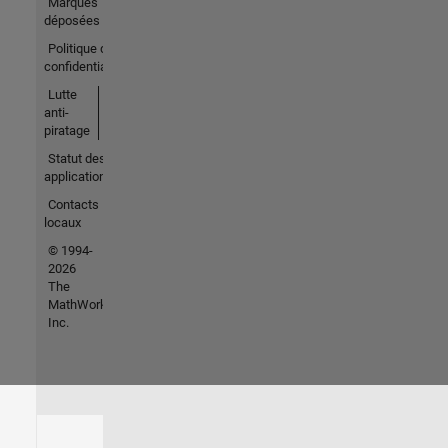
Marques
déposées
Politique de
confidentialité
Lutte
anti-
piratage
Statut des
applications
Contacts
locaux
© 1994-
2026
The
MathWorks,
Inc.