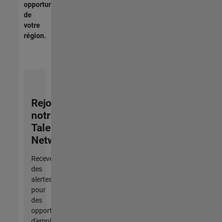
opportunités
de
votre
région.
Rejoignez
notre
Talent
Network
Recevez
des
alertes
pour
des
opportunités
d'emploi