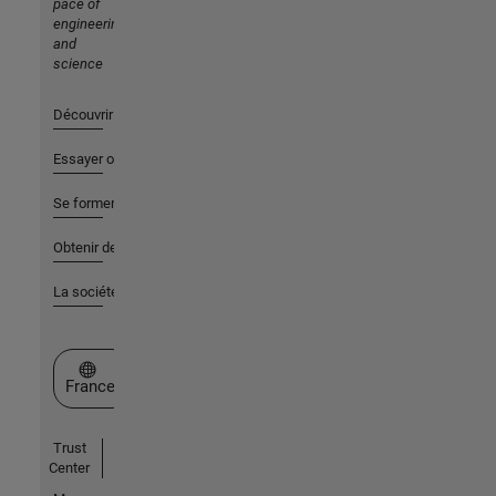
pace of
engineering
and
science
Découvrir les produits
Essayer ou acheter
Se former
Obtenir de l'aide
La société
Sélectionner un site web
France
Trust
Center