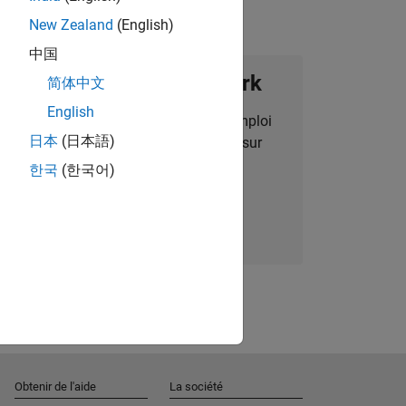
New Zealand
(English)
中国
ignez notre Talent Network
简体中文
English
des alertes pour des opportunités d'emploi
日本
(日本語)
alisées, des articles et des actualités sur
l'entreprise.
한국
(한국어)
Nous rejoindre
Obtenir de l'aide
La société