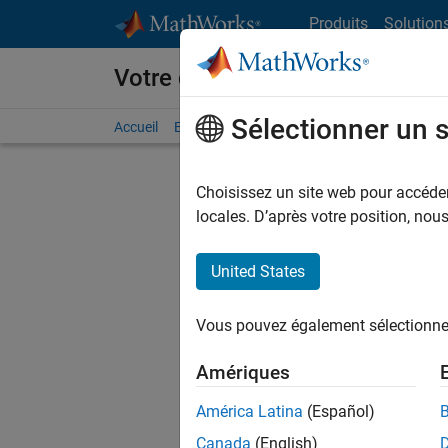
Passer au contenu
Produits
Solution
Votre carrière chez MathWorks
Sélectionner un 
Accueil
Explorer nos opportunités
Adresses de no
Choisissez un site web pour accéder 
FILTRER
locales. D’après votre position, no
United States
Actuell
Vous pou
Vous pouvez également sélectionner 
d'offre q
opportun
Amériques
Les desc
América Latina
(Español)
opportun
Canada
(English)