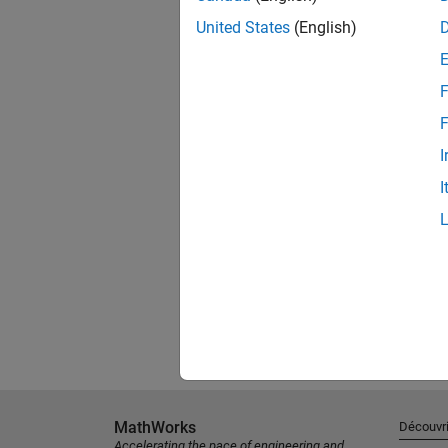
United States
(English)
F
F
I
I
MathWorks
Découvri
Accelerating the pace of engineering and