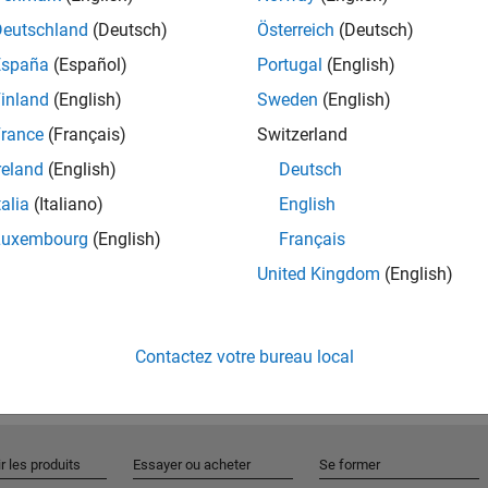
Deutschland
(Deutsch)
Österreich
(Deutsch)
España
(Español)
Portugal
(English)
Rejo
inland
(English)
Sweden
(English)
rance
(Français)
Switzerland
Recevez 
reland
(English)
Deutsch
personn
talia
(Italiano)
English
Luxembourg
(English)
Français
United Kingdom
(English)
Contactez votre bureau local
r les produits
Essayer ou acheter
Se former