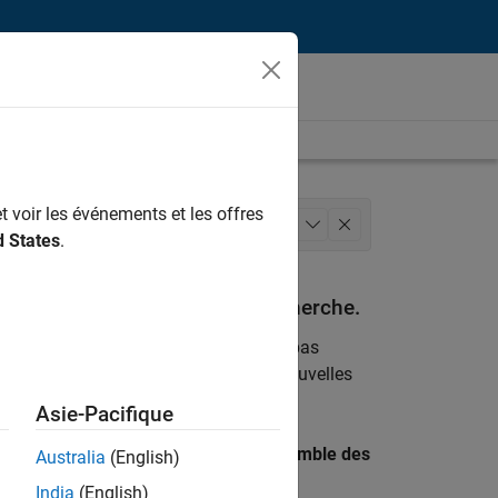
t voir les événements et les offres
eting
Juridique
+
1
d States
.
espondant à vos critères de recherche.
emploi
. Si malgré tout vous ne trouvez pas
ents
pour vous tenir au courant des nouvelles
Asie-Pacifique
 recherche par lieu pour trouver l’ensemble des
Australia
(English)
India
(English)