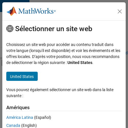
Passer au contenu
Votre
carrière
Sélectionner un site web
chez
MathWorks
Choisissez un site web pour accéder au contenu traduit dans
votre langue (lorsqu'il est disponible) et voir les événements et les
Accueil
Explorer nos opportunités
Adresses de nos bureaux
Étudi
offres locales. D’après votre position, nous vous recommandons
Activer/désactiver l'affichage du menu d
de sélectionner la région suivante :
United States
.
Contenu principal
FILTRER PAR
United States
Support client
+
4
Ventes pour l'éducation
Vous pouvez également sélectionner un site web dans la liste
suivante :
Ventes internes
Communication marketing
Amériques
Services marketing
Actuellement,
América Latina
(Español)
il n’y a
Canada
(English)
aucune