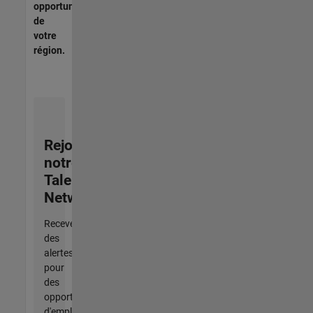
opportunités
de
votre
région.
Rejoignez
notre
Talent
Network
Recevez
des
alertes
pour
des
opportunités
d'emploi