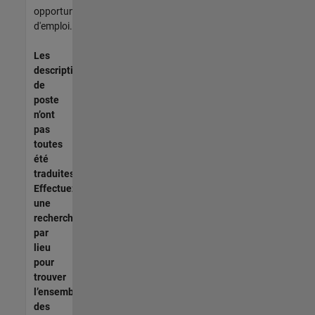
opportunités
d'emploi.
Les
descriptions
de
poste
n’ont
pas
toutes
été
traduites.
Effectuez
une
recherche
par
lieu
pour
trouver
l’ensemble
des