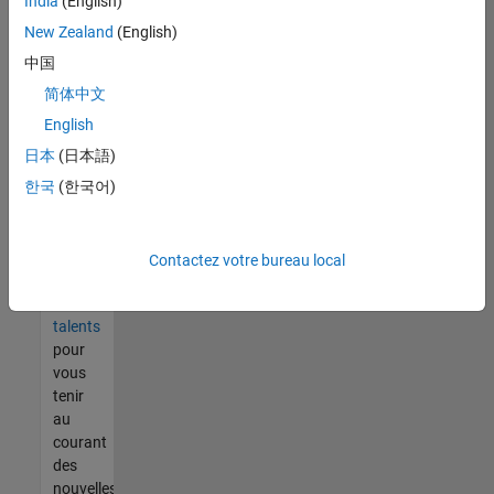
India
(English)
tout
vous
New Zealand
(English)
ne
中国
trouvez
简体中文
pas
d'offre
English
qui
日本
(日本語)
corresponde
한국
(한국어)
à vos
qualifications,
rejoignez
notre
Contactez votre bureau local
réseau
de
talents
pour
vous
tenir
au
courant
des
nouvelles