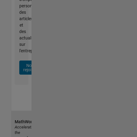
personnalisées,
des
articles
et
des
actualités
sur
l'entreprise.
Nous
rejoindre
MathWorks
Accelerating
the