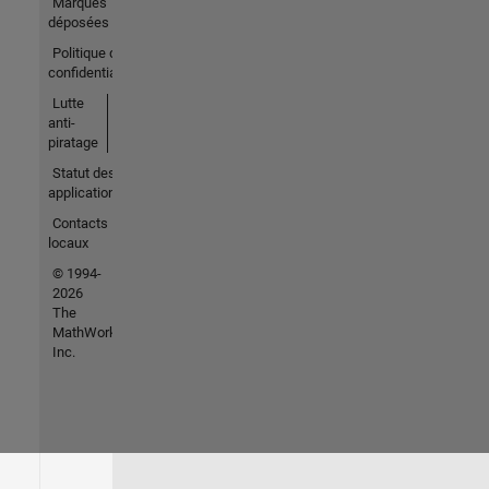
Marques
déposées
Politique de
confidentialité
Lutte
anti-
piratage
Statut des
applications
Contacts
locaux
© 1994-
2026
The
MathWorks,
Inc.