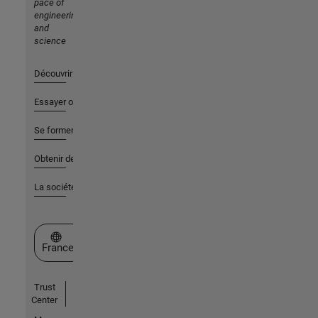
pace of
engineering
and
science
Découvrir les produits
Essayer ou acheter
Se former
Obtenir de l'aide
La société
Sélectionner un site web
France
Trust
Center