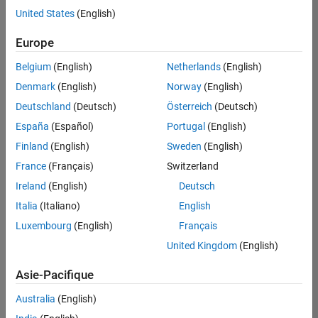
offre
United States
(English)
d'emploi
disponible
Europe
correspondant
à vos
Belgium
(English)
Netherlands
(English)
critères
Denmark
(English)
Norway
(English)
de
recherche.
Deutschland
(Deutsch)
Österreich
(Deutsch)
Vous
España
(Español)
Portugal
(English)
pouvez
Finland
(English)
Sweden
(English)
élargir
France
(Français)
Switzerland
votre
recherche
Ireland
(English)
Deutsch
ou
Italia
(Italiano)
English
afficher
Luxembourg
(English)
Français
l’ensemble
des
United Kingdom
(English)
offres
Asie-Pacifique
d'emploi
.
Si
Australia
(English)
malgré