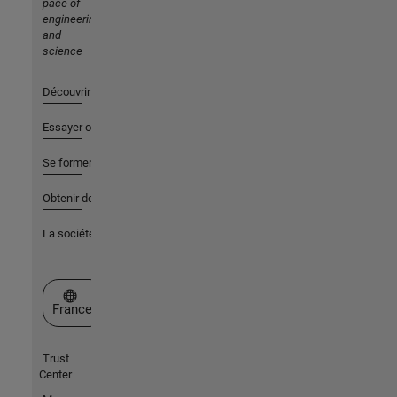
pace of
engineering
and
science
Découvrir les produits
Essayer ou acheter
Se former
Obtenir de l'aide
La société
Sélectionner un site web
France
Trust
Center