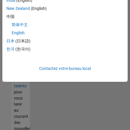
India
(English)
tout
vous
New Zealand
(English)
ne
中国
trouvez
简体中文
pas
d'offre
English
qui
日本
(日本語)
corresponde
한국
(한국어)
à vos
qualifications,
rejoignez
notre
Contactez votre bureau local
réseau
de
talents
pour
vous
tenir
au
courant
des
nouvelles