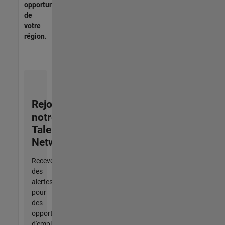
opportunités
de
votre
région.
Rejoignez
notre
Talent
Network
Recevez
des
alertes
pour
des
opportunités
d'emploi