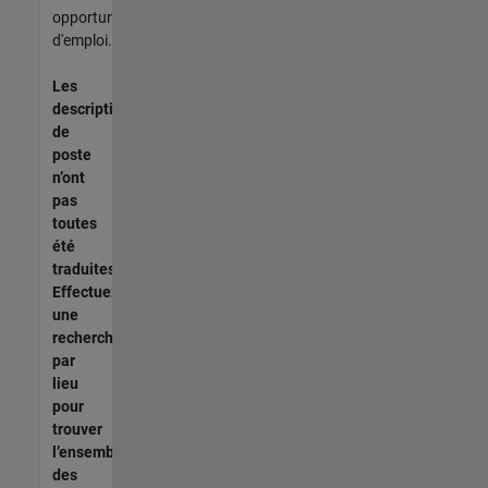
opportunités
d'emploi.
Les
descriptions
de
poste
n’ont
pas
toutes
été
traduites.
Effectuez
une
recherche
par
lieu
pour
trouver
l’ensemble
des