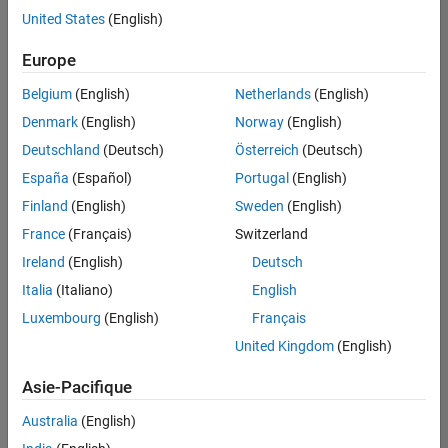
offre
United States
(English)
d'emploi
disponible
Europe
correspondant
à vos
Belgium
(English)
Netherlands
(English)
critères
Denmark
(English)
Norway
(English)
de
recherche.
Deutschland
(Deutsch)
Österreich
(Deutsch)
Vous
España
(Español)
Portugal
(English)
pouvez
Finland
(English)
Sweden
(English)
élargir
France
(Français)
Switzerland
votre
recherche
Ireland
(English)
Deutsch
ou
Italia
(Italiano)
English
afficher
Luxembourg
(English)
Français
l’ensemble
des
United Kingdom
(English)
offres
Asie-Pacifique
d'emploi
.
Si
Australia
(English)
malgré