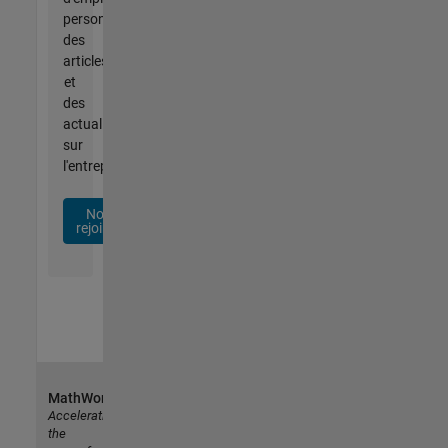
personnalisées,
des
articles
et
des
actualités
sur
l'entreprise.
Nous
rejoindre
MathWorks
Accelerating
the