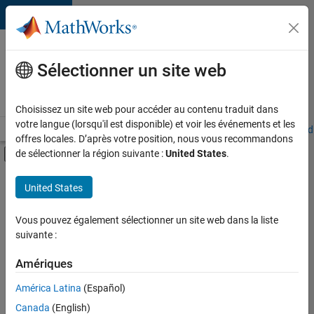
Passer au contenu
Votre
carrière
Sélectionner un site web
chez
MathWorks
Choisissez un site web pour accéder au contenu traduit dans
votre langue (lorsqu'il est disponible) et voir les événements et les
Accueil
Explorer nos opportunités
Adresses de nos bureaux
Étudi
offres locales. D’après votre position, nous vous recommandons
Activer/désactiver l'affichage du menu d
de sélectionner la région suivante :
United States
.
Contenu principal
FILTRER PAR
United States
Support client
+
4
Ventes pour l'éducation
Vous pouvez également sélectionner un site web dans la liste
suivante :
Communication marketing
Services marketing
Amériques
Services administratifs
Actuellement,
América Latina
(Español)
il n’y a
Canada
(English)
aucune