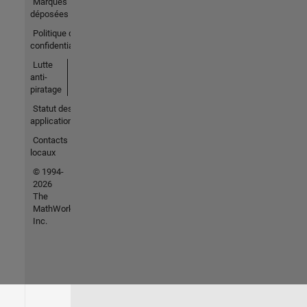
Marques
déposées
Politique de
confidentialité
Lutte
anti-
piratage
Statut des
applications
Contacts
locaux
© 1994-
2026
The
MathWorks,
Inc.