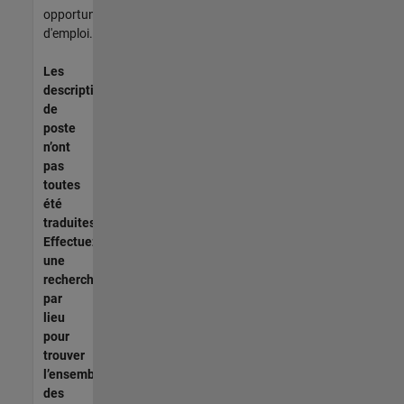
opportunités
d'emploi.
Les
descriptions
de
poste
n’ont
pas
toutes
été
traduites.
Effectuez
une
recherche
par
lieu
pour
trouver
l’ensemble
des