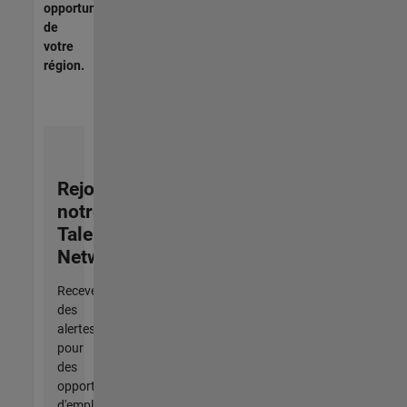
opportunités
de
votre
région.
Rejoignez
notre
Talent
Network
Recevez
des
alertes
pour
des
opportunités
d'emploi