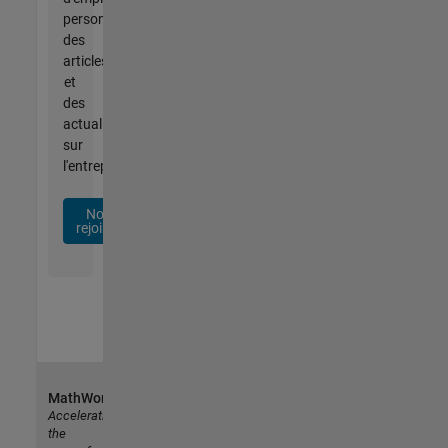
personnalisées,
des
articles
et
des
actualités
sur
l'entreprise.
Nous
rejoindre
MathWorks
Accelerating
the