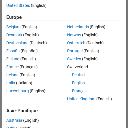
offre
United States
(English)
d'emploi
disponible
Europe
correspondant
à vos
Belgium
(English)
Netherlands
(English)
critères
Denmark
(English)
Norway
(English)
de
recherche.
Deutschland
(Deutsch)
Österreich
(Deutsch)
Vous
España
(Español)
Portugal
(English)
pouvez
Finland
(English)
Sweden
(English)
élargir
France
(Français)
Switzerland
votre
recherche
Ireland
(English)
Deutsch
ou
Italia
(Italiano)
English
afficher
Luxembourg
(English)
Français
l’ensemble
des
United Kingdom
(English)
offres
Asie-Pacifique
d'emploi
.
Si
Australia
(English)
malgré