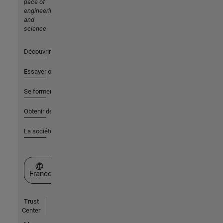
pace of
engineering
and
science
Découvrir les produits
Essayer ou acheter
Se former
Obtenir de l'aide
La société
Sélectionner un site web
France
Trust
Center