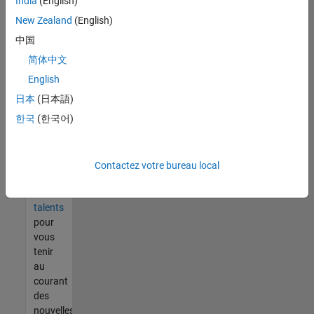
India
(English)
tout
vous
New Zealand
(English)
ne
中国
trouvez
简体中文
pas
d'offre
English
qui
日本
(日本語)
corresponde
한국
(한국어)
à vos
qualifications,
rejoignez
notre
Contactez votre bureau local
réseau
de
talents
pour
vous
tenir
au
courant
des
nouvelles