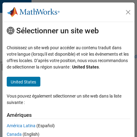
Passer au contenu
Votre
carrière
Sélectionner un site web
chez
MathWorks
Choisissez un site web pour accéder au contenu traduit dans
votre langue (lorsqu'il est disponible) et voir les événements et les
Accueil
Explorer nos opportunités
Adresses de nos bureaux
Étudi
offres locales. D’après votre position, nous vous recommandons
Activer/désactiver l'affichage du menu d
de sélectionner la région suivante :
United States
.
Contenu principal
FILTRER PAR
United States
Support client
+
5
Ventes pour l'éducation
Vous pouvez également sélectionner un site web dans la liste
suivante :
Services marketing
Finances et opérations
Amériques
Ressources humaines
Actuellement,
América Latina
(Español)
il n’y a
Services administratifs
Canada
(English)
aucune