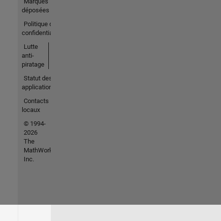
Marques
déposées
Politique de
confidentialité
Lutte
anti-
piratage
Statut des
applications
Contacts
locaux
© 1994-
2026
The
MathWorks,
Inc.