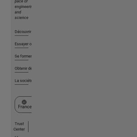
pace of
engineering
and
science
Découvrir les produits
Essayer ou acheter
Se former
Obtenir de l'aide
La société
Sélectionner un site web
France
Trust
Center