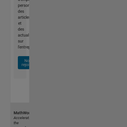
personnalisées,
des
articles
et
des
actualités
sur
l'entreprise.
Nous
rejoindre
MathWorks
Accelerating
the