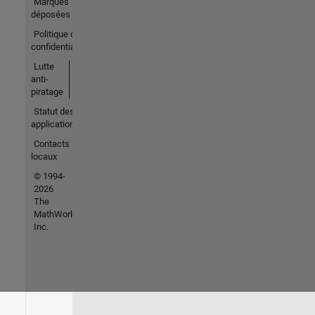
Marques
déposées
Politique de
confidentialité
Lutte
anti-
piratage
Statut des
applications
Contacts
locaux
© 1994-
2026
The
MathWorks,
Inc.