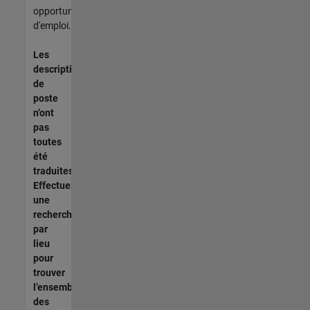
opportunités
d'emploi.
Les
descriptions
de
poste
n’ont
pas
toutes
été
traduites.
Effectuez
une
recherche
par
lieu
pour
trouver
l’ensemble
des