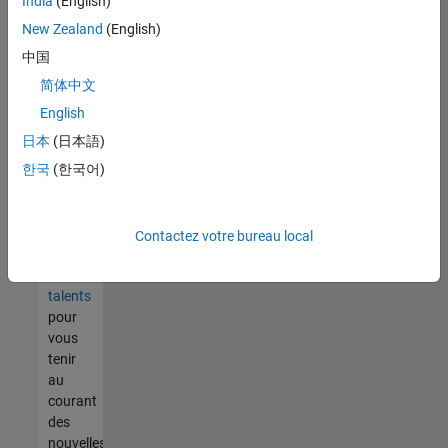
India
(English)
tout
vous
New Zealand
(English)
ne
中国
trouvez
简体中文
pas
d'offre
English
qui
日本
(日本語)
corresponde
한국
(한국어)
à vos
qualifications,
rejoignez
notre
Contactez votre bureau local
réseau
de
talents
pour
vous
tenir
au
courant
des
nouvelles