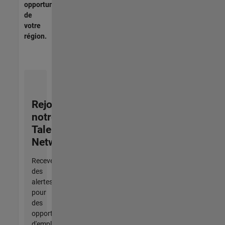
opportunités
de
votre
région.
Rejoignez
notre
Talent
Network
Recevez
des
alertes
pour
des
opportunités
d'emploi