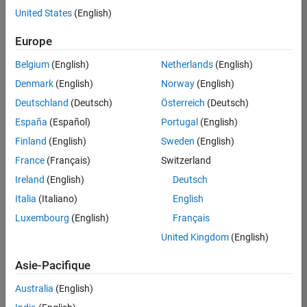
offre
United States
(English)
d'emploi
disponible
Europe
correspondant
à vos
Belgium
(English)
Netherlands
(English)
critères
Denmark
(English)
Norway
(English)
de
recherche.
Deutschland
(Deutsch)
Österreich
(Deutsch)
Vous
España
(Español)
Portugal
(English)
pouvez
Finland
(English)
Sweden
(English)
élargir
France
(Français)
Switzerland
votre
recherche
Ireland
(English)
Deutsch
ou
Italia
(Italiano)
English
afficher
Luxembourg
(English)
Français
l’ensemble
des
United Kingdom
(English)
offres
Asie-Pacifique
d'emploi
.
Si
Australia
(English)
malgré