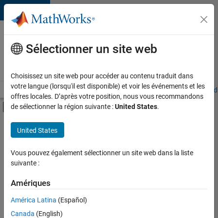
Passer au contenu
Votre
carrière
Sélectionner un site web
chez
MathWorks
Choisissez un site web pour accéder au contenu traduit dans
votre langue (lorsqu'il est disponible) et voir les événements et les
Accueil
Explorer nos opportunités
Adresses de nos bureaux
Étudi
offres locales. D’après votre position, nous vous recommandons
Activer/désactiver l'affichage du menu d
de sélectionner la région suivante :
United States
.
Contenu principal
FILTRER PAR
United States
Support client
+
4
Ventes pour l'éducation
Vous pouvez également sélectionner un site web dans la liste
suivante :
Communication marketing
Ressources humaines
Amériques
Services administratifs
Actuellement,
América Latina
(Español)
il n’y a
Canada
(English)
aucune