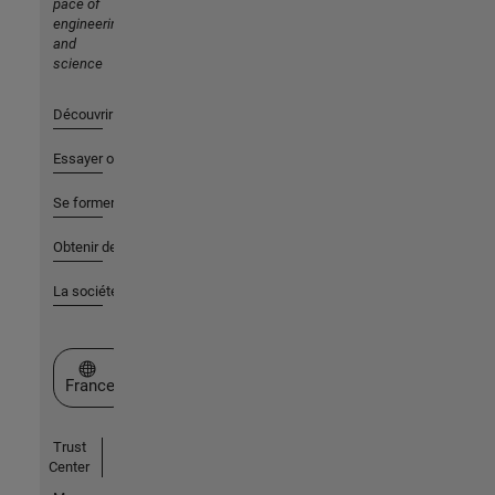
pace of
engineering
and
science
Découvrir les produits
Essayer ou acheter
Se former
Obtenir de l'aide
La société
Sélectionner un site web
France
Trust
Center