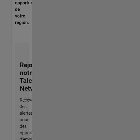
opportunités
de
votre
région.
Rejoignez
notre
Talent
Network
Recevez
des
alertes
pour
des
opportunités
d'emploi