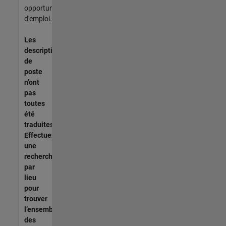
opportunités
d'emploi.
Les
descriptions
de
poste
n’ont
pas
toutes
été
traduites.
Effectuez
une
recherche
par
lieu
pour
trouver
l’ensemble
des