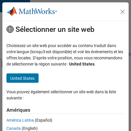
Passer au contenu
Votre
carrière
Sélectionner un site web
chez
MathWorks
Choisissez un site web pour accéder au contenu traduit dans
votre langue (lorsqu'il est disponible) et voir les événements et les
Accueil
Explorer nos opportunités
Adresses de nos bureaux
Étudi
offres locales. D’après votre position, nous vous recommandons
Activer/désactiver l'affichage du menu d
de sélectionner la région suivante :
United States
.
Contenu principal
FILTRER PAR
United States
Support client
+
4
Ventes internes
Vous pouvez également sélectionner un site web dans la liste
suivante :
Services marketing
Finances et opérations
Amériques
Juridique
Actuellement,
América Latina
(Español)
il n’y a
Canada
(English)
aucune