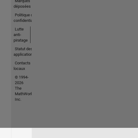
Marques
déposées
Politique de
confidentialité
Lutte
anti-
piratage
Statut des
applications
Contacts
locaux
© 1994-
2026
The
MathWorks,
Inc.