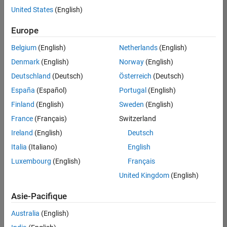
offre
United States
(English)
d'emploi
disponible
Europe
correspondant
à vos
Belgium
(English)
Netherlands
(English)
critères
Denmark
(English)
Norway
(English)
de
recherche.
Deutschland
(Deutsch)
Österreich
(Deutsch)
Vous
España
(Español)
Portugal
(English)
pouvez
Finland
(English)
Sweden
(English)
élargir
France
(Français)
Switzerland
votre
recherche
Ireland
(English)
Deutsch
ou
Italia
(Italiano)
English
afficher
Luxembourg
(English)
Français
l’ensemble
des
United Kingdom
(English)
offres
Asie-Pacifique
d'emploi
.
Si
Australia
(English)
malgré