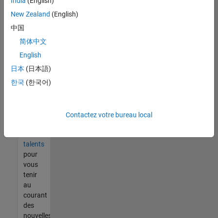
India
(English)
tout
vous
New Zealand
(English)
ne
中国
trouvez
简体中文
pas
d'offre
English
qui
日本
(日本語)
corresponde
한국
(한국어)
à vos
qualifications,
rejoignez
notre
Contactez votre bureau local
réseau
de
talents
pour
vous
tenir
au
courant
des
nouvelles