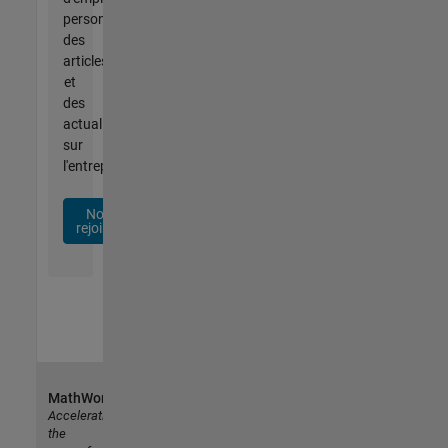
personnalisées,
des
articles
et
des
actualités
sur
l'entreprise.
Nous
rejoindre
MathWorks
Accelerating
the