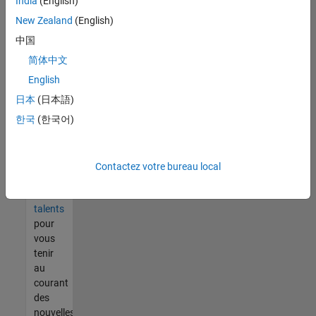
India
(English)
tout
vous
New Zealand
(English)
ne
中国
trouvez
简体中文
pas
d'offre
English
qui
日本
(日本語)
corresponde
한국
(한국어)
à vos
qualifications,
rejoignez
notre
Contactez votre bureau local
réseau
de
talents
pour
vous
tenir
au
courant
des
nouvelles