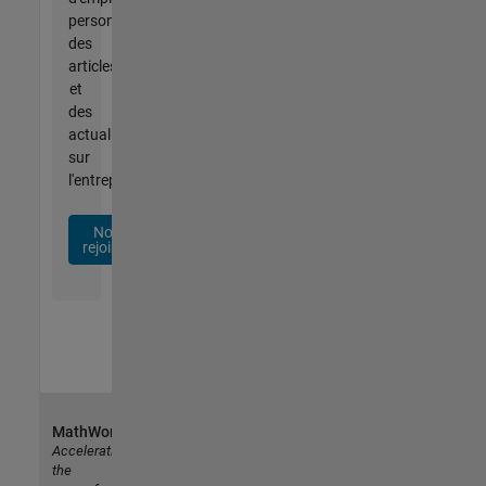
personnalisées,
des
articles
et
des
actualités
sur
l'entreprise.
Nous
rejoindre
MathWorks
Accelerating
the