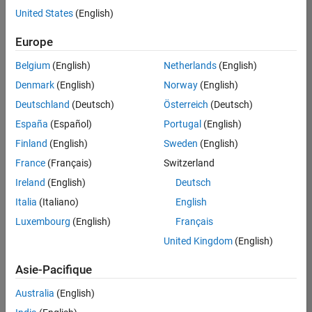
offre
United States
(English)
d'emploi
disponible
Europe
correspondant
à vos
Belgium
(English)
Netherlands
(English)
critères
Denmark
(English)
Norway
(English)
de
recherche.
Deutschland
(Deutsch)
Österreich
(Deutsch)
Vous
España
(Español)
Portugal
(English)
pouvez
Finland
(English)
Sweden
(English)
élargir
France
(Français)
Switzerland
votre
recherche
Ireland
(English)
Deutsch
ou
Italia
(Italiano)
English
afficher
Luxembourg
(English)
Français
l’ensemble
des
United Kingdom
(English)
offres
Asie-Pacifique
d'emploi
.
Si
Australia
(English)
malgré