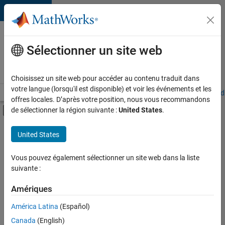
Passer au contenu
Votre
carrière
Sélectionner un site web
chez
MathWorks
Choisissez un site web pour accéder au contenu traduit dans
votre langue (lorsqu'il est disponible) et voir les événements et les
Accueil
Explorer nos opportunités
Adresses de nos bureaux
Étudi
offres locales. D’après votre position, nous vous recommandons
Activer/désactiver l'affichage du menu d
de sélectionner la région suivante :
United States
.
Contenu principal
FILTRER PAR
United States
Support client
+
4
Opérations commerciales
Vous pouvez également sélectionner un site web dans la liste
suivante :
Communication marketing
Finances et opérations
Amériques
Services administratifs
Actuellement,
América Latina
(Español)
il n’y a
Canada
(English)
aucune