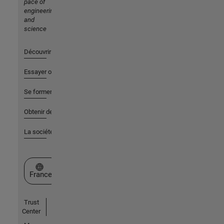
pace of
engineering
and
science
Découvrir les produits
Essayer ou acheter
Se former
Obtenir de l'aide
La société
Sélectionner un site web
France
Trust
Center