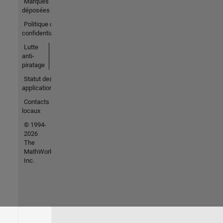
Marques
déposées
Politique de
confidentialité
Lutte
anti-
piratage
Statut des
applications
Contacts
locaux
© 1994-
2026
The
MathWorks,
Inc.