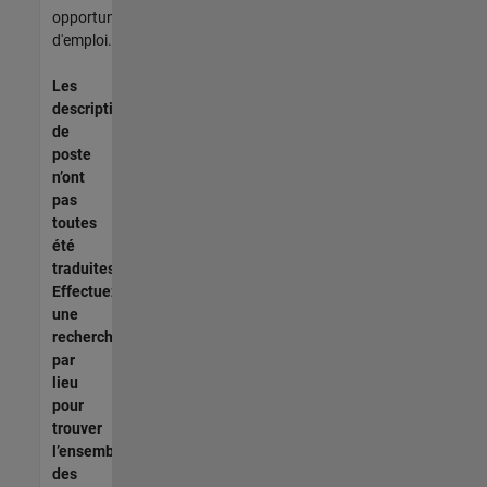
opportunités
d'emploi.
Les
descriptions
de
poste
n’ont
pas
toutes
été
traduites.
Effectuez
une
recherche
par
lieu
pour
trouver
l’ensemble
des