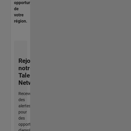
opportunités
de
votre
région.
Rejoignez
notre
Talent
Network
Recevez
des
alertes
pour
des
opportunités
d'emploi