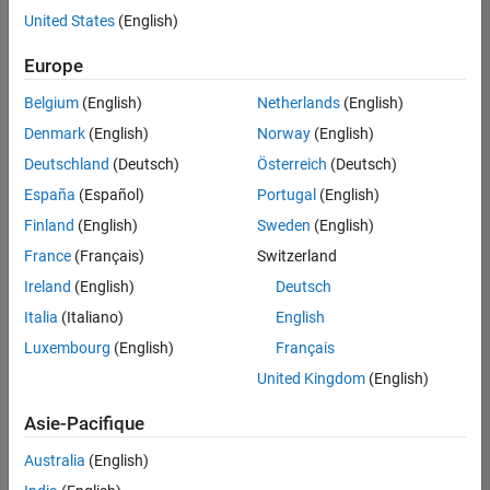
offre
United States
(English)
d'emploi
disponible
Europe
correspondant
à vos
Belgium
(English)
Netherlands
(English)
critères
Denmark
(English)
Norway
(English)
de
recherche.
Deutschland
(Deutsch)
Österreich
(Deutsch)
Vous
España
(Español)
Portugal
(English)
pouvez
Finland
(English)
Sweden
(English)
élargir
France
(Français)
Switzerland
votre
recherche
Ireland
(English)
Deutsch
ou
Italia
(Italiano)
English
afficher
Luxembourg
(English)
Français
l’ensemble
des
United Kingdom
(English)
offres
Asie-Pacifique
d'emploi
.
Si
Australia
(English)
malgré