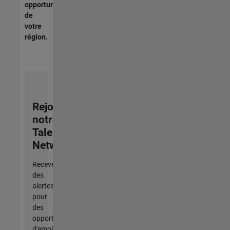
opportunités
de
votre
région.
Rejoignez
notre
Talent
Network
Recevez
des
alertes
pour
des
opportunités
d'emploi