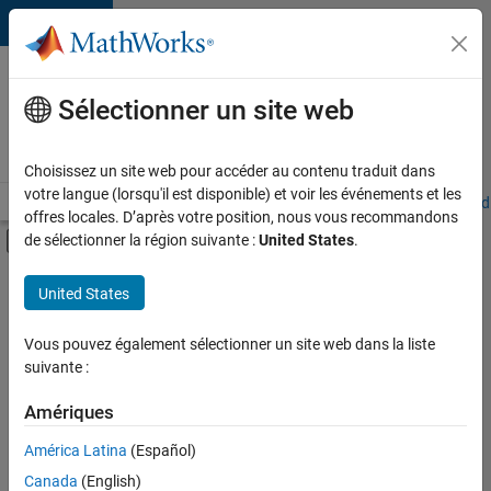
Passer au contenu
Votre
carrière
Sélectionner un site web
chez
MathWorks
Choisissez un site web pour accéder au contenu traduit dans
votre langue (lorsqu'il est disponible) et voir les événements et les
Accueil
Explorer nos opportunités
Adresses de nos bureaux
Étudi
offres locales. D’après votre position, nous vous recommandons
Activer/désactiver l'affichage du menu d
de sélectionner la région suivante :
United States
.
Contenu principal
FILTRER PAR
United States
Technologies de l’information
+
3
Support client
Vous pouvez également sélectionner un site web dans la liste
suivante :
Finances et opérations
Ressources humaines
Amériques
Actuellement,
América Latina
(Español)
il n’y a
Canada
(English)
aucune