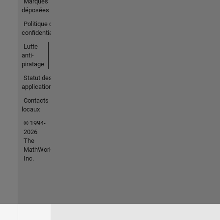
Marques
déposées
Politique de
confidentialité
Lutte
anti-
piratage
Statut des
applications
Contacts
locaux
© 1994-
2026
The
MathWorks,
Inc.