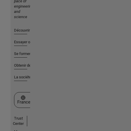
pace of
engineering
and
science
Découvrir les produits
Essayer ou acheter
Se former
Obtenir de l'aide
La société
Sélectionner un site web
France
Trust
Center