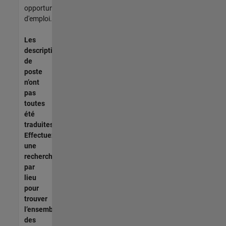
opportunités
d'emploi.
Les
descriptions
de
poste
n’ont
pas
toutes
été
traduites.
Effectuez
une
recherche
par
lieu
pour
trouver
l’ensemble
des