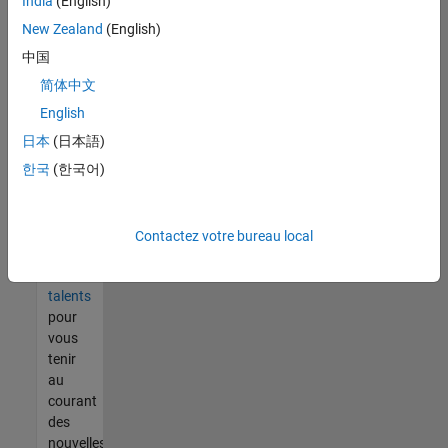
India
(English)
tout
vous
New Zealand
(English)
ne
中国
trouvez
简体中文
pas
d'offre
English
qui
日本
(日本語)
corresponde
한국
(한국어)
à vos
qualifications,
rejoignez
notre
Contactez votre bureau local
réseau
de
talents
pour
vous
tenir
au
courant
des
nouvelles