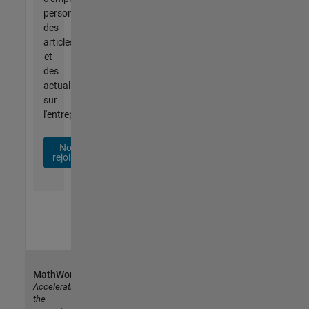
personnalisées,
des
articles
et
des
actualités
sur
l'entreprise.
Nous
rejoindre
MathWorks
Accelerating
the