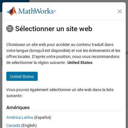
Passer au contenu
Votre
carrière
Sélectionner un site web
chez
MathWorks
Choisissez un site web pour accéder au contenu traduit dans
votre langue (lorsqu'il est disponible) et voir les événements et les
Accueil
Explorer nos opportunités
Adresses de nos bureaux
Étudi
offres locales. D’après votre position, nous vous recommandons
Activer/désactiver l'affichage du menu d
de sélectionner la région suivante :
United States
.
Contenu principal
FILTRER PAR
United States
Technologies de l’information
+
5
Ventes commerciales
Vous pouvez également sélectionner un site web dans la liste
suivante :
Communication marketing
Services marketing
Amériques
Équipe Business Model
Actuellement,
América Latina
(Español)
il n’y a
Juridique
Canada
(English)
aucune