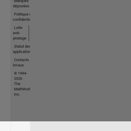
Marques
déposées
Politique de
confidentialité
Lutte
anti-
piratage
Statut des
applications
Contacts
locaux
© 1994-
2026
The
MathWorks,
Inc.