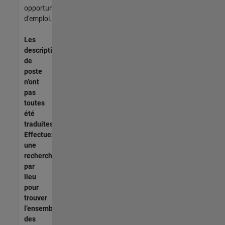
opportunités
d'emploi.
Les
descriptions
de
poste
n’ont
pas
toutes
été
traduites.
Effectuez
une
recherche
par
lieu
pour
trouver
l’ensemble
des