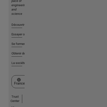
pace of
engineering
and
science
Découvrir les produits
Essayer ou acheter
Se former
Obtenir de l'aide
La société
Sélectionner un site web
France
Trust
Center