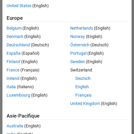
offre
United States
(English)
d'emploi
disponible
Europe
correspondant
à vos
Belgium
(English)
Netherlands
(English)
critères
Denmark
(English)
Norway
(English)
de
recherche.
Deutschland
(Deutsch)
Österreich
(Deutsch)
Vous
España
(Español)
Portugal
(English)
pouvez
Finland
(English)
Sweden
(English)
élargir
France
(Français)
Switzerland
votre
recherche
Ireland
(English)
Deutsch
ou
Italia
(Italiano)
English
afficher
Luxembourg
(English)
Français
l’ensemble
des
United Kingdom
(English)
offres
Asie-Pacifique
d'emploi
.
Si
Australia
(English)
malgré