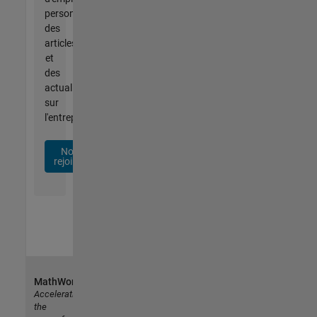
personnalisées,
des
articles
et
des
actualités
sur
l'entreprise.
Nous
rejoindre
MathWorks
Accelerating
the