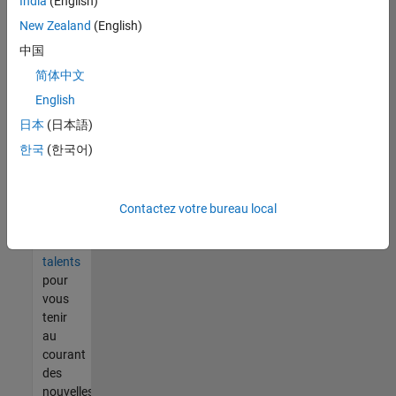
India
(English)
tout
vous
New Zealand
(English)
ne
中国
trouvez
简体中文
pas
d'offre
English
qui
日本
(日本語)
corresponde
한국
(한국어)
à vos
qualifications,
rejoignez
notre
Contactez votre bureau local
réseau
de
talents
pour
vous
tenir
au
courant
des
nouvelles