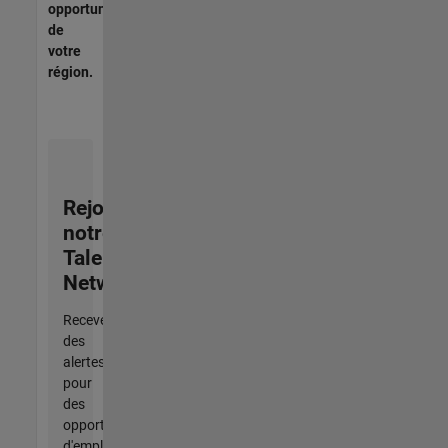
opportunités
de
votre
région.
Rejoignez
notre
Talent
Network
Recevez
des
alertes
pour
des
opportunités
d'emploi