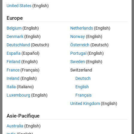
offre
United States
(English)
d'emploi
disponible
Europe
correspondant
à vos
Belgium
(English)
Netherlands
(English)
critères
Denmark
(English)
Norway
(English)
de
recherche.
Deutschland
(Deutsch)
Österreich
(Deutsch)
Vous
España
(Español)
Portugal
(English)
pouvez
Finland
(English)
Sweden
(English)
élargir
France
(Français)
Switzerland
votre
recherche
Ireland
(English)
Deutsch
ou
Italia
(Italiano)
English
afficher
Luxembourg
(English)
Français
l’ensemble
des
United Kingdom
(English)
offres
Asie-Pacifique
d'emploi
.
Si
Australia
(English)
malgré