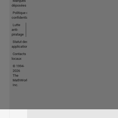
Marques
déposées
Politique de
confidentialité
Lutte
anti-
piratage
Statut des
applications
Contacts
locaux
© 1994-
2026
The
MathWorks,
Inc.