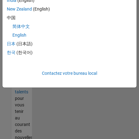
India
(English)
tout
vous
New Zealand
(English)
ne
中国
trouvez
简体中文
pas
d'offre
English
qui
日本
(日本語)
corresponde
한국
(한국어)
à vos
qualifications,
rejoignez
notre
Contactez votre bureau local
réseau
de
talents
pour
vous
tenir
au
courant
des
nouvelles