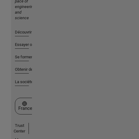
pace of
engineering
and
science
Découvrir les produits
Essayer ou acheter
Se former
Obtenir de l'aide
La société
Sélectionner un site web
France
Trust
Center