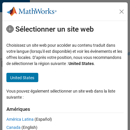
Passer au contenu
Votre
carrière
Sélectionner un site web
chez
MathWorks
Choisissez un site web pour accéder au contenu traduit dans
votre langue (lorsqu'il est disponible) et voir les événements et les
Accueil
Explorer nos opportunités
Adresses de nos bureaux
Étudi
offres locales. D’après votre position, nous vous recommandons
Activer/désactiver l'affichage du menu d
de sélectionner la région suivante :
United States
.
Contenu principal
FILTRER PAR
United States
Technologies de l’information
+
5
Ventes commerciales
Vous pouvez également sélectionner un site web dans la liste
suivante :
Communication marketing
Équipe Business Model
Amériques
Juridique
Actuellement,
América Latina
(Español)
il n’y a
Services administratifs
Canada
(English)
aucune