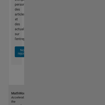
personnalisées,
des
articles
et
des
actualités
sur
l'entreprise.
Nous
rejoindre
MathWorks
Accelerating
the