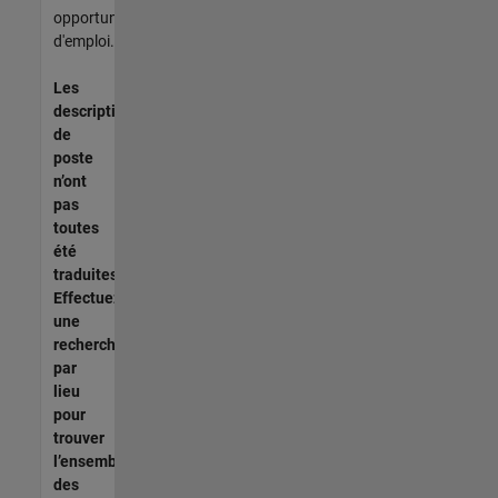
opportunités
d'emploi.
Les
descriptions
de
poste
n’ont
pas
toutes
été
traduites.
Effectuez
une
recherche
par
lieu
pour
trouver
l’ensemble
des