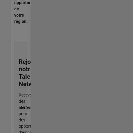
opportunités
de
votre
région.
Rejoignez
notre
Talent
Network
Recevez
des
alertes
pour
des
opportunités
d'emploi