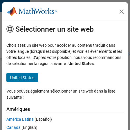
Passer au contenu
Votre
carrière
Sélectionner un site web
chez
MathWorks
Choisissez un site web pour accéder au contenu traduit dans
votre langue (lorsqu'il est disponible) et voir les événements et les
Accueil
Explorer nos opportunités
Adresses de nos bureaux
Étudi
offres locales. D’après votre position, nous vous recommandons
Activer/désactiver l'affichage du menu d
de sélectionner la région suivante :
United States
.
Contenu principal
FILTRER PAR
United States
Ventes commerciales
+
2
Ventes pour l'éducation
Vous pouvez également sélectionner un site web dans la liste
suivante :
Équipe Business Model
Amériques
Actuellement,
América Latina
(Español)
il n’y a
Canada
(English)
aucune