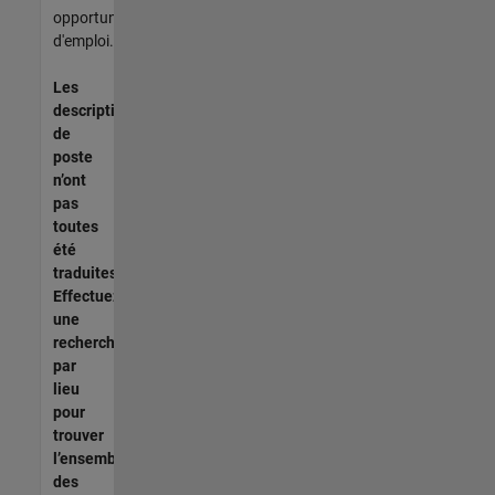
opportunités
d'emploi.
Les
descriptions
de
poste
n’ont
pas
toutes
été
traduites.
Effectuez
une
recherche
par
lieu
pour
trouver
l’ensemble
des