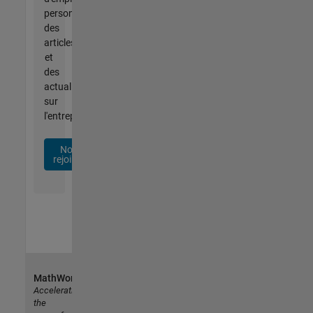
personnalisées,
des
articles
et
des
actualités
sur
l'entreprise.
Nous
rejoindre
MathWorks
Accelerating
the