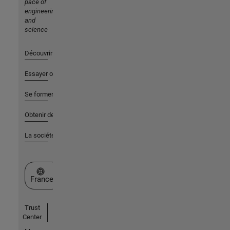
pace of
engineering
and
science
Découvrir les produits
Essayer ou acheter
Se former
Obtenir de l'aide
La société
Sélectionner un site web
France
Trust
Center