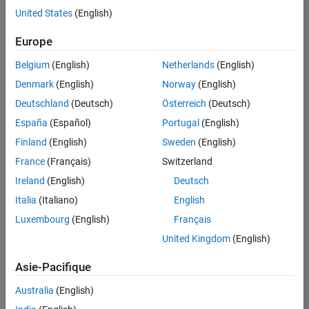
offre
United States
(English)
d'emploi
disponible
Europe
correspondant
à vos
Belgium
(English)
Netherlands
(English)
critères
Denmark
(English)
Norway
(English)
de
recherche.
Deutschland
(Deutsch)
Österreich
(Deutsch)
Vous
España
(Español)
Portugal
(English)
pouvez
Finland
(English)
Sweden
(English)
élargir
France
(Français)
Switzerland
votre
recherche
Ireland
(English)
Deutsch
ou
Italia
(Italiano)
English
afficher
Luxembourg
(English)
Français
l’ensemble
des
United Kingdom
(English)
offres
Asie-Pacifique
d'emploi
.
Si
Australia
(English)
malgré