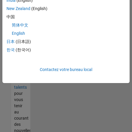
India
(English)
tout
vous
New Zealand
(English)
ne
中国
trouvez
简体中文
pas
d'offre
English
qui
日本
(日本語)
corresponde
한국
(한국어)
à vos
qualifications,
rejoignez
notre
Contactez votre bureau local
réseau
de
talents
pour
vous
tenir
au
courant
des
nouvelles