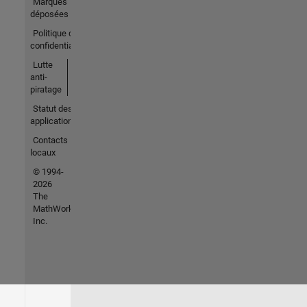
Marques
déposées
Politique de
confidentialité
Lutte
anti-
piratage
Statut des
applications
Contacts
locaux
© 1994-
2026
The
MathWorks,
Inc.