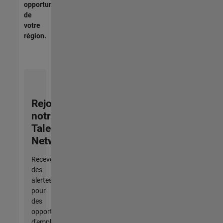
opportunités
de
votre
région.
Rejoignez
notre
Talent
Network
Recevez
des
alertes
pour
des
opportunités
d'emploi