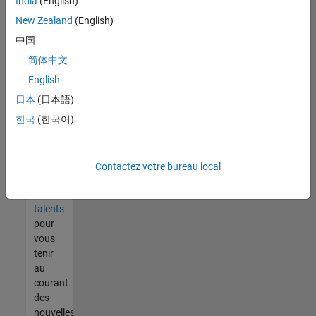
India
(English)
tout
vous
New Zealand
(English)
ne
中国
trouvez
简体中文
pas
d'offre
English
qui
日本
(日本語)
corresponde
한국
(한국어)
à vos
qualifications,
rejoignez
notre
Contactez votre bureau local
réseau
de
talents
pour
vous
tenir
au
courant
des
nouvelles