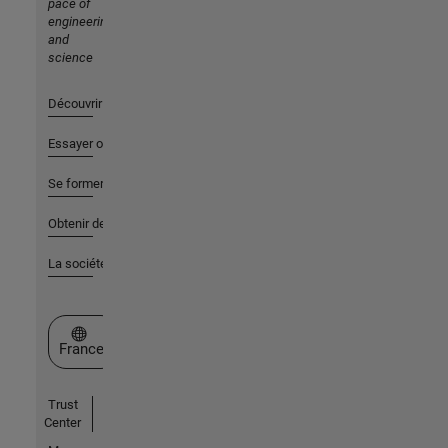
pace of
engineering
and
science
Découvrir les produits
Essayer ou acheter
Se former
Obtenir de l'aide
La société
Sélectionner un site web
France
Trust
Center