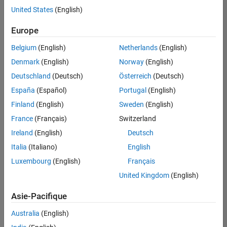
Juridique
offre
United States
(English)
d'emploi
disponible
Europe
correspondant
à vos
Belgium
(English)
Netherlands
(English)
critères
Denmark
(English)
Norway
(English)
de
recherche.
Deutschland
(Deutsch)
Österreich
(Deutsch)
Vous
España
(Español)
Portugal
(English)
pouvez
Finland
(English)
Sweden
(English)
élargir
France
(Français)
Switzerland
votre
recherche
Ireland
(English)
Deutsch
ou
Italia
(Italiano)
English
afficher
Luxembourg
(English)
Français
l’ensemble
des
United Kingdom
(English)
offres
Asie-Pacifique
d'emploi
.
Si
Australia
(English)
malgré