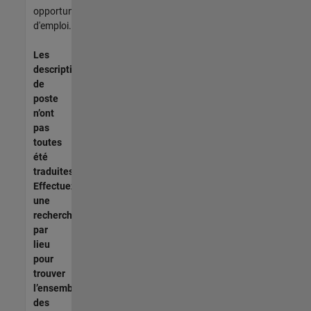
opportunités
d'emploi.
Les
descriptions
de
poste
n’ont
pas
toutes
été
traduites.
Effectuez
une
recherche
par
lieu
pour
trouver
l’ensemble
des