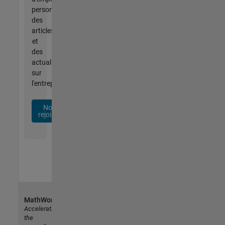
personnalisées,
des
articles
et
des
actualités
sur
l'entreprise.
Nous
rejoindre
MathWorks
Accelerating
the