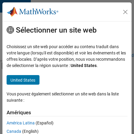
Passer au contenu
Votre
carrière
Sélectionner un site web
chez
MathWorks
Choisissez un site web pour accéder au contenu traduit dans
votre langue (lorsqu'il est disponible) et voir les événements et les
Accueil
Explorer nos opportunités
Adresses de nos bureaux
Étudi
offres locales. D’après votre position, nous vous recommandons
Activer/désactiver l'affichage du menu d
de sélectionner la région suivante :
United States
.
Contenu principal
FILTRER PAR
United States
Technologies de l’information
+
6
Ventes commerciales
Vous pouvez également sélectionner un site web dans la liste
suivante :
Ventes pour l'éducation
Communication marketing
Amériques
Services marketing
Actuellement,
América Latina
(Español)
il n’y a
Équipe Business Model
Canada
(English)
aucune