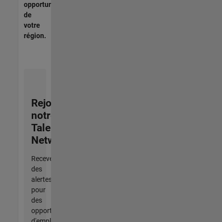
opportunités
de
votre
région.
Rejoignez
notre
Talent
Network
Recevez
des
alertes
pour
des
opportunités
d'emploi