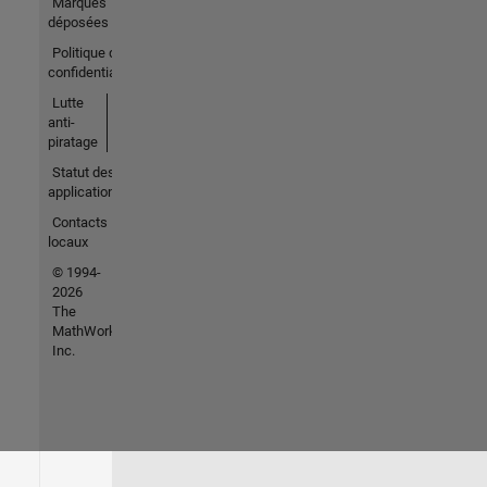
Marques
déposées
Politique de
confidentialité
Lutte
anti-
piratage
Statut des
applications
Contacts
locaux
© 1994-
2026
The
MathWorks,
Inc.