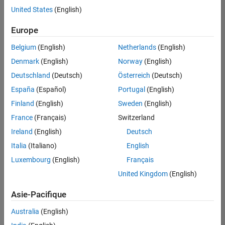
offre
United States
(English)
d'emploi
disponible
Europe
correspondant
à vos
Belgium
(English)
Netherlands
(English)
critères
Denmark
(English)
Norway
(English)
de
recherche.
Deutschland
(Deutsch)
Österreich
(Deutsch)
Vous
España
(Español)
Portugal
(English)
pouvez
Finland
(English)
Sweden
(English)
élargir
France
(Français)
Switzerland
votre
recherche
Ireland
(English)
Deutsch
ou
Italia
(Italiano)
English
afficher
Luxembourg
(English)
Français
l’ensemble
des
United Kingdom
(English)
offres
Asie-Pacifique
d'emploi
.
Si
Australia
(English)
malgré