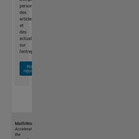
personnalisées,
des
articles
et
des
actualités
sur
l'entreprise.
Nous
rejoindre
MathWorks
Accelerating
the