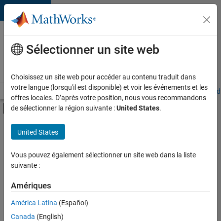
Passer au contenu
Votre
carrière
Sélectionner un site web
chez
MathWorks
Choisissez un site web pour accéder au contenu traduit dans
votre langue (lorsqu'il est disponible) et voir les événements et les
Accueil
Explorer nos opportunités
Adresses de nos bureaux
Étudi
offres locales. D’après votre position, nous vous recommandons
Activer/désactiver l'affichage du menu d
de sélectionner la région suivante :
United States
.
Contenu principal
FILTRER PAR
United States
Ventes commerciales
+
3
Support client
Vous pouvez également sélectionner un site web dans la liste
suivante :
Équipe Business Model
Services administratifs
Amériques
Actuellement,
América Latina
(Español)
il n’y a
Canada
(English)
aucune