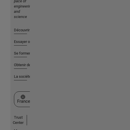
pace of
engineering
and
science
Découvrir les produits
Essayer ou acheter
Se former
Obtenir de l'aide
La société
Sélectionner un site web
France
Trust
Center