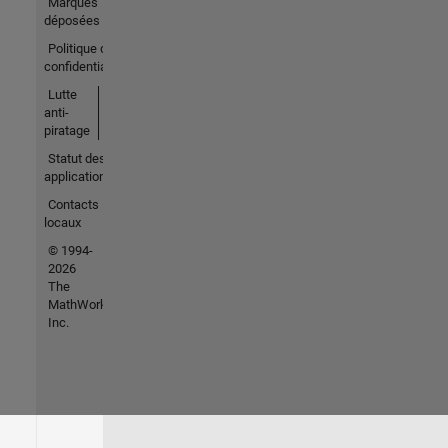
Marques
déposées
Politique de
confidentialité
Lutte
anti-
piratage
Statut des
applications
Contacts
locaux
© 1994-
2026
The
MathWorks,
Inc.