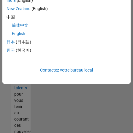
India
(English)
tout
vous
New Zealand
(English)
ne
中国
trouvez
简体中文
pas
d'offre
English
qui
日本
(日本語)
corresponde
한국
(한국어)
à vos
qualifications,
rejoignez
notre
Contactez votre bureau local
réseau
de
talents
pour
vous
tenir
au
courant
des
nouvelles