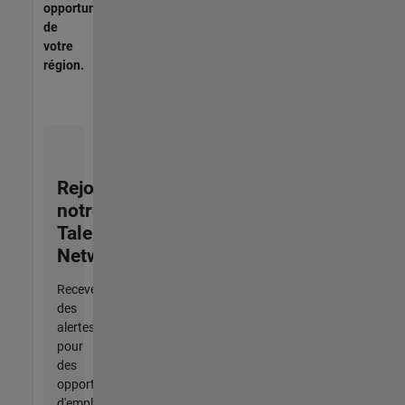
opportunités
de
votre
région.
Rejoignez
notre
Talent
Network
Recevez
des
alertes
pour
des
opportunités
d'emploi