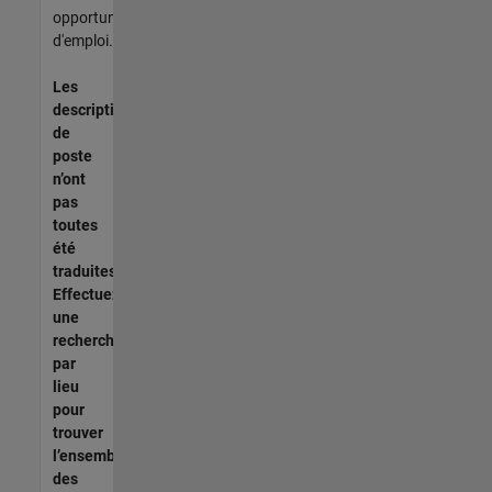
opportunités
d'emploi.
Les
descriptions
de
poste
n’ont
pas
toutes
été
traduites.
Effectuez
une
recherche
par
lieu
pour
trouver
l’ensemble
des